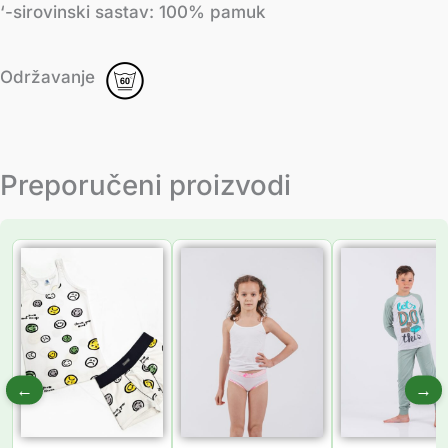
‘-sirovinski sastav: 100% pamuk
Održavanje
Preporučeni proizvodi
Распон
Распон
цена:
цена:
од
од
735.00 рсд
181.00 рсд
до
до
945.00 рсд
216.00 рсд
←
→