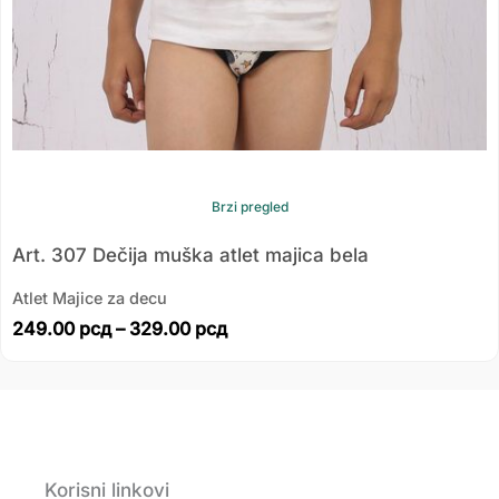
Brzi pregled
Art. 307 Dečija muška atlet majica bela
Atlet Majice za decu
249.00
рсд
–
329.00
рсд
Korisni linkovi