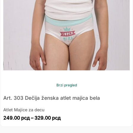
Brzi pregled
Art. 303 Dečija ženska atlet majica bela
Atlet Majice za decu
249.00
рсд
–
329.00
рсд