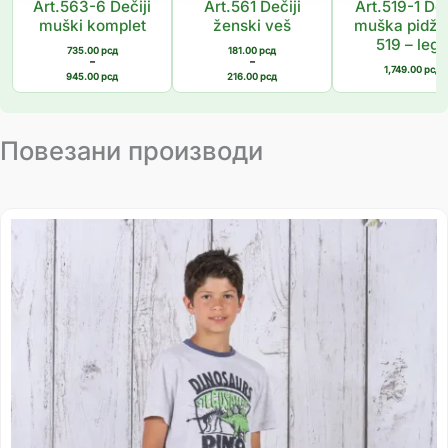
Art.563-6 Dečiji
Art.561 Dečiji
Art.519-1 Deč
muški komplet
ženski veš
muška pidž
519 – lego
735.00
рсд
181.00
рсд
–
–
1,749.00
рсд
945.00
рсд
216.00
рсд
Повезани производи