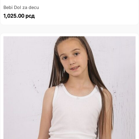
Bebi Dol za decu
1,025.00
рсд
Распон
цена:
од
249.00 рсд
до
329.00 рсд