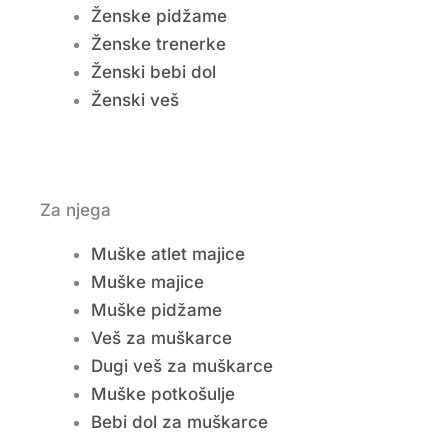
Ženske pidžame
Ženske trenerke
Ženski bebi dol
Ženski veš
Za njega
Muške atlet majice
Muške majice
Muške pidžame
Veš za muškarce
Dugi veš za muškarce
Muške potkošulje
Bebi dol za muškarce