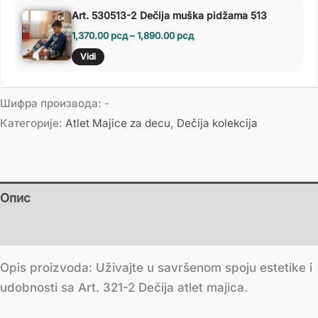
Art. 530513-2 Dečija muška pidžama 513
1,370.00
рсд
–
1,890.00
рсд
Vidi
Шифра производа:
-
Категорије:
Atlet Majice za decu
,
Dečija kolekcija
Опис
Додатне информације
Opis proizvoda: Uživajte u savršenom spoju estetike i
udobnosti sa Art. 321-2 Dečija atlet majica.