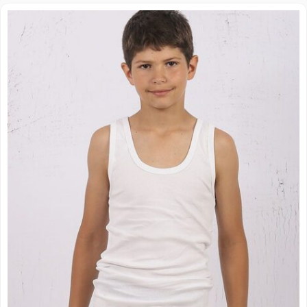
Распон
цена:
од
249.00 рсд
до
329.00 рсд