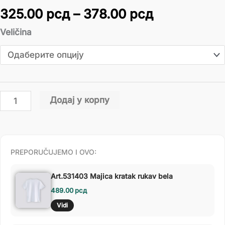
325.00
рсд
–
378.00
рсд
Veličina
Додај у корпу
PREPORUČUJEMO I OVO:
Art.531403 Majica kratak rukav bela
489.00
рсд
Vidi