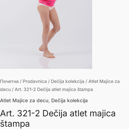
Почетна
/
Prodavnica
/
Dečija kolekcija
/
Atlet Majice za
decu
/ Art. 321-2 Dečija atlet majica štampa
Atlet Majice za decu
,
Dečija kolekcija
Art. 321-2 Dečija atlet majica
štampa