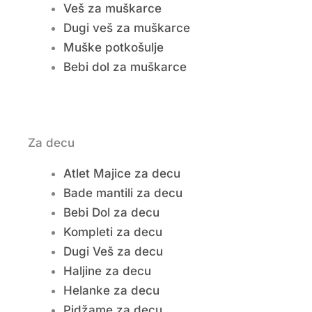
Veš za muškarce
Dugi veš za muškarce
Muške potkošulje
Bebi dol za muškarce
Za decu
Atlet Majice za decu
Bade mantili za decu
Bebi Dol za decu
Kompleti za decu
Dugi Veš za decu
Haljine za decu
Helanke za decu
Pidžame za decu