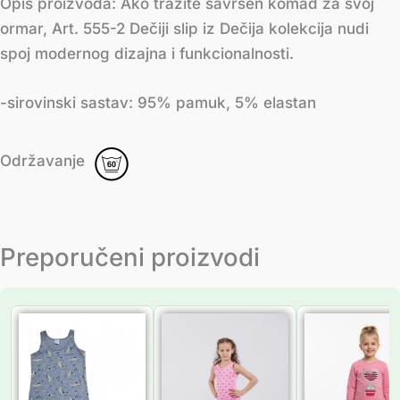
Opis proizvoda: Ako tražite savršen komad za svoj
ormar, Art. 555-2 Dečiji slip iz Dečija kolekcija nudi
spoj modernog dizajna i funkcionalnosti.
-sirovinski sastav: 95% pamuk, 5% elastan
Održavanje
Preporučeni proizvodi
Распон
Распон
Распон
цена:
цена:
цена:
од
од
од
735.00 рсд
325.00 рсд
1,150.0
до
до
до
945.00 рсд
378.00 рсд
1,490.0