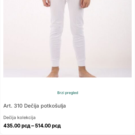
Brzi pregled
Art. 310 Dečija potkošulja
Dečija kolekcija
435.00
рсд
–
514.00
рсд