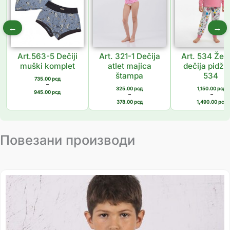
←
→
Art.563-5 Dečiji
Art. 321-1 Dečija
Art. 534 Žen
muški komplet
atlet majica
dečija pidž
štampa
534
735.00
рсд
–
325.00
рсд
1,150.00
рсд
945.00
рсд
–
–
378.00
рсд
1,490.00
рсд
Повезани производи
Распон
цена:
од
333.00 рсд
до
397.00 рсд