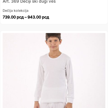
Art. 369 Dečiji ski dugi veš
Dečija kolekcija
739.00
рсд
–
943.00
рсд
Распон
цена:
од
435.00 рсд
до
514.00 рсд