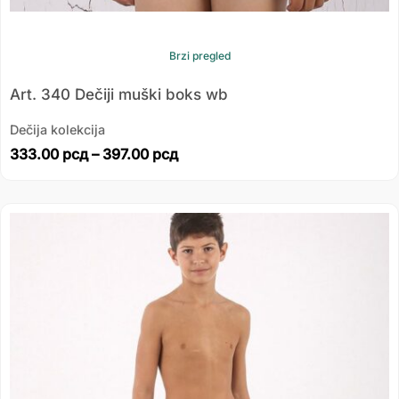
Brzi pregled
Art. 340 Dečiji muški boks wb
Dečija kolekcija
333.00
рсд
–
397.00
рсд
Распон
цена:
од
739.00 рсд
до
943.00 рсд