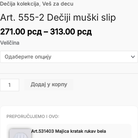
Dečija kolekcija
,
Veš za decu
Art. 555-2 Dečiji muški slip
271.00
рсд
–
313.00
рсд
Veličina
Додај у корпу
PREPORUČUJEMO I OVO:
Art.531403 Majica kratak rukav bela