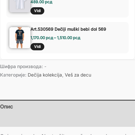
489.00
рсд
Vidi
Art.530569 Dečiji muški bebi dol 569
1,170.00
рсд
–
1,510.00
рсд
Vidi
Шифра производа:
-
Категорије:
Dečija kolekcija
,
Veš za decu
Опис
Додатне информације