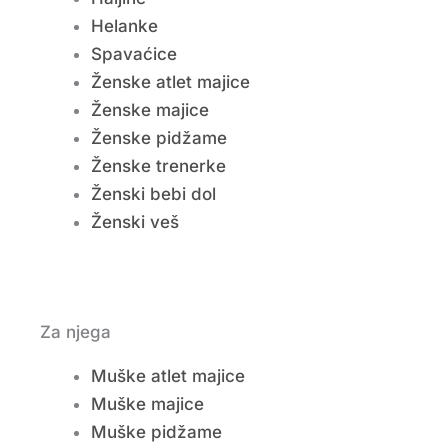
Helanke
Spavaćice
Ženske atlet majice
Ženske majice
Ženske pidžame
Ženske trenerke
Ženski bebi dol
Ženski veš
Za njega
Muške atlet majice
Muške majice
Muške pidžame