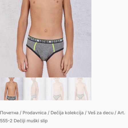
Почетна
/
Prodavnica
/
Dečija kolekcija
/
Veš za decu
/ Art.
555-2 Dečiji muški slip