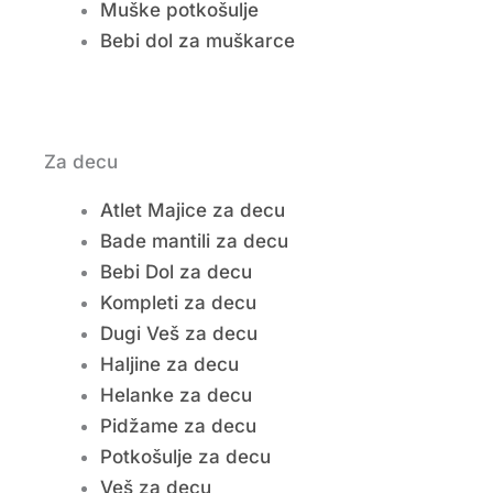
Muške potkošulje
Bebi dol za muškarce
Za decu
Atlet Majice za decu
Bade mantili za decu
Bebi Dol za decu
Kompleti za decu
Dugi Veš za decu
Haljine za decu
Helanke za decu
Pidžame za decu
Potkošulje za decu
Veš za decu