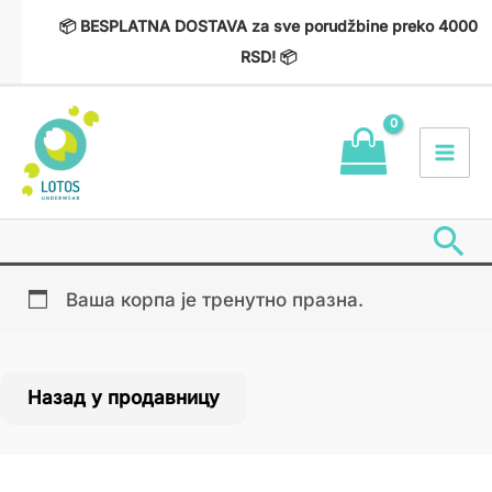
Пређи
📦 BESPLATNA DOSTAVA za sve porudžbine preko 4000
на
RSD! 📦
садржај
Пр
Ваша корпа је тренутно празна.
Назад у продавницу