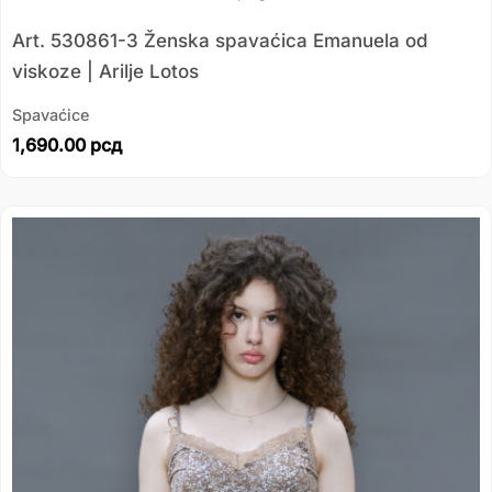
Art. 530861-3 Ženska spavaćica Emanuela od
viskoze | Arilje Lotos
Spavaćice
1,690.00
рсд