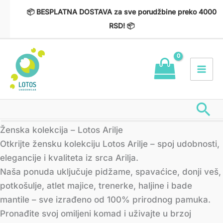
Пређи
📦 BESPLATNA DOSTAVA za sve porudžbine preko 4000
на
RSD! 📦
садржај
Пр
Сортирано
Ženska kolekcija – Lotos Arilje
по
најновијем
Otkrijte žensku kolekciju Lotos Arilje – spoj udobnosti,
elegancije i kvaliteta iz srca Arilja.
Naša ponuda uključuje pidžame, spavaćice, donji veš,
potkošulje, atlet majice, trenerke, haljine i bade
mantile – sve izrađeno od 100% prirodnog pamuka.
Pronađite svoj omiljeni komad i uživajte u brzoj