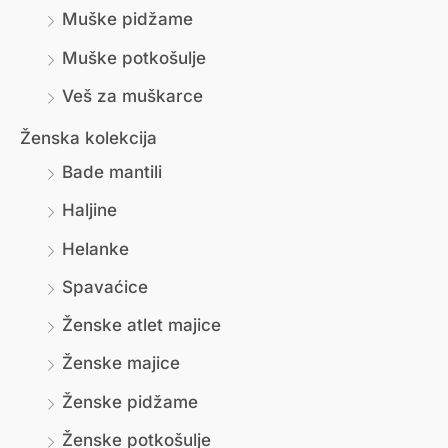
Muške pidžame
Muške potkošulje
Veš za muškarce
Ženska kolekcija
Bade mantili
Haljine
Helanke
Spavaćice
Ženske atlet majice
Ženske majice
Ženske pidžame
Ženske potkošulje