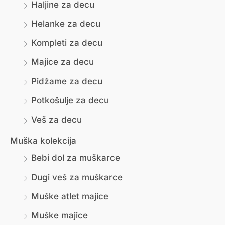
н
л
Haljine za decu
а
н
Helanke za decu
ц
а
Kompleti za decu
е
ц
Majice za decu
н
е
Pidžame za decu
а
н
Potkošulje za decu
а
Veš za decu
Muška kolekcija
Bebi dol za muškarce
Dugi veš za muškarce
Muške atlet majice
Muške majice