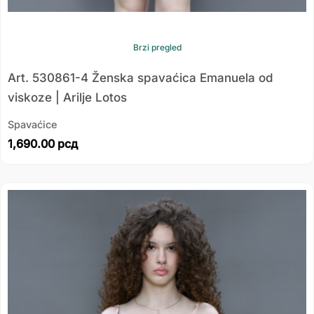
Brzi pregled
Art. 530861-4 Ženska spavaćica Emanuela od
viskoze | Arilje Lotos
Spavaćice
1,690.00
рсд