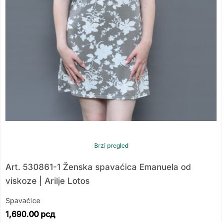
Brzi pregled
Art. 530861-1 Ženska spavaćica Emanuela od
viskoze | Arilje Lotos
Spavaćice
1,690.00
рсд