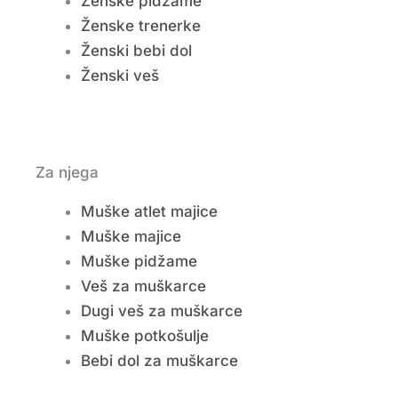
Ženske pidžame
Ženske trenerke
Ženski bebi dol
Ženski veš
Za njega
Muške atlet majice
Muške majice
Muške pidžame
Veš za muškarce
Dugi veš za muškarce
Muške potkošulje
Bebi dol za muškarce