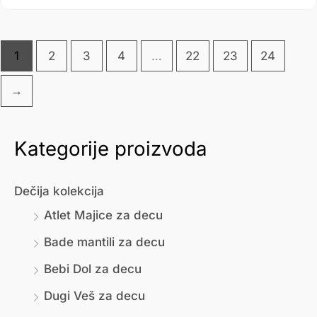
1
2
3
4
…
22
23
24
→
Kategorije proizvoda
М
М
и
а
Dečija kolekcija
н
к
Atlet Majice za decu
и
с
Bade mantili za decu
м
и
Bebi Dol za decu
а
м
л
а
Dugi Veš za decu