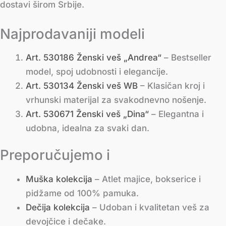
dostavi širom Srbije.
Najprodavaniji modeli
Art. 530186 Ženski veš „Andrea“
– Bestseller
model, spoj udobnosti i elegancije.
Art. 530134 Ženski veš WB
– Klasičan kroj i
vrhunski materijal za svakodnevno nošenje.
Art. 530671 Ženski veš „Dina“
– Elegantna i
udobna, idealna za svaki dan.
Preporučujemo i
Muška kolekcija
– Atlet majice, bokserice i
pidžame od 100% pamuka.
Dečija kolekcija
– Udoban i kvalitetan veš za
devojčice i dečake.