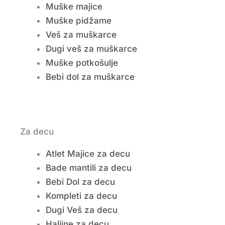
Muške majice
Muške pidžame
Veš za muškarce
Dugi veš za muškarce
Muške potkošulje
Bebi dol za muškarce
Za decu
Atlet Majice za decu
Bade mantili za decu
Bebi Dol za decu
Kompleti za decu
Dugi Veš za decu
Haljine za decu