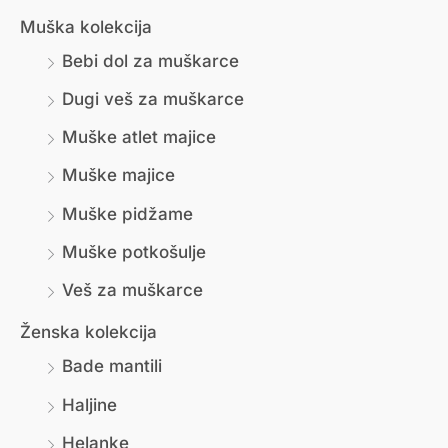
Muška kolekcija
Bebi dol za muškarce
Dugi veš za muškarce
Muške atlet majice
Muške majice
Muške pidžame
Muške potkošulje
Veš za muškarce
Ženska kolekcija
Bade mantili
Haljine
Helanke