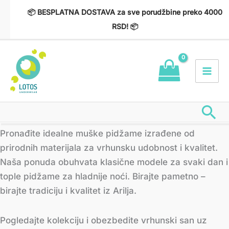
Пређи
📦 BESPLATNA DOSTAVA za sve porudžbine preko 4000
на
RSD! 📦
садржај
Пр
Сортирано
Pronađite idealne muške pidžame izrađene od
по
најновијем
prirodnih materijala za vrhunsku udobnost i kvalitet.
Naša ponuda obuhvata klasične modele za svaki dan i
tople pidžame za hladnije noći. Birajte pametno –
birajte tradiciju i kvalitet iz Arilja.
Pogledajte kolekciju i obezbedite vrhunski san uz