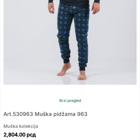
Brzi pregled
Art.530963 Muška pidžama 963
Muška kolekcija
2,804.00
рсд