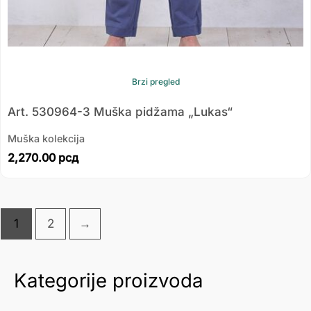
Brzi pregled
Art. 530964-3 Muška pidžama „Lukas“
Muška kolekcija
2,270.00
рсд
1
2
→
Kategorije proizvoda
М
М
и
а