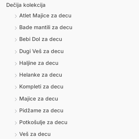
Dečija kolekcija
н
к
Atlet Majice za decu
и
с
Bade mantili za decu
м
и
Bebi Dol za decu
а
м
л
а
Dugi Veš za decu
н
л
Haljine za decu
а
н
Helanke za decu
ц
а
Kompleti za decu
е
ц
Majice za decu
н
е
Pidžame za decu
а
н
Potkošulje za decu
а
Veš za decu