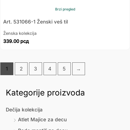
Brzi pregled
Art. 531066-1 Ženski veš til
Ženska kolekcija
339.00
рсд
1
2
3
4
5
→
Kategorije proizvoda
М
М
и
а
Dečija kolekcija
н
к
Atlet Majice za decu
и
с