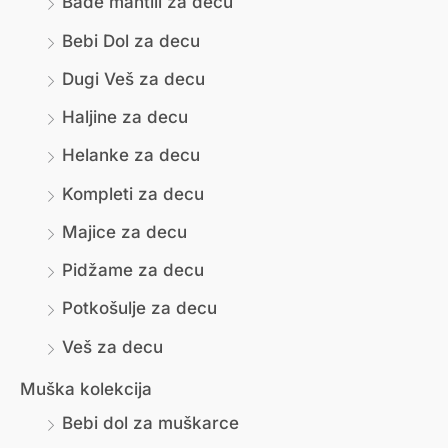
Bade mantili za decu
м
и
Bebi Dol za decu
а
м
л
а
Dugi Veš za decu
н
л
Haljine za decu
а
н
Helanke za decu
ц
а
Kompleti za decu
е
ц
Majice za decu
н
е
Pidžame za decu
а
н
Potkošulje za decu
а
Veš za decu
Muška kolekcija
Bebi dol za muškarce