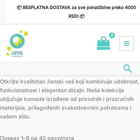
Пређи
📦 BESPLATNA DOSTAVA za sve porudžbine preko 4000
на
RSD! 📦
садржај
Пр
Сортирано
Otkrijte kvalitetan ženski veš koji kombinuje udobnost,
по
најновијем
funkcionalnost i elegantan dizajn. Naša kolekcija
uključuje komade izrađene od prirodnih i prozračnih
materijala, prilagođenih svakodnevnim potrebama i
vašem stilu.
Приказ 1–8 од 40 резултата