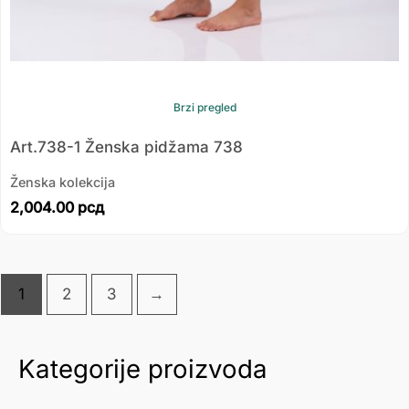
Brzi pregled
Art.738-1 Ženska pidžama 738
Ženska kolekcija
2,004.00
рсд
1
2
3
→
Kategorije proizvoda
М
М
и
а