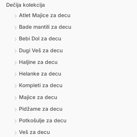
Dečija kolekcija
н
к
Atlet Majice za decu
и
с
Bade mantili za decu
м
и
Bebi Dol za decu
а
м
л
а
Dugi Veš za decu
н
л
Haljine za decu
а
н
Helanke za decu
ц
а
Kompleti za decu
е
ц
Majice za decu
н
е
Pidžame za decu
а
н
Potkošulje za decu
а
Veš za decu