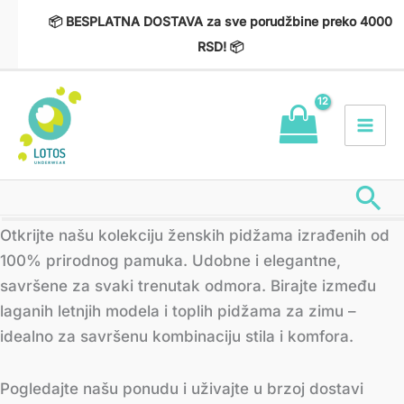
Пређи
📦 BESPLATNA DOSTAVA za sve porudžbine preko 4000
на
RSD! 📦
садржај
Пр
Сортирано
Otkrijte našu kolekciju ženskih pidžama izrađenih od
по
најновијем
100% prirodnog pamuka. Udobne i elegantne,
savršene za svaki trenutak odmora. Birajte između
laganih letnjih modela i toplih pidžama za zimu –
idealno za savršenu kombinaciju stila i komfora.
Pogledajte našu ponudu i uživajte u brzoj dostavi