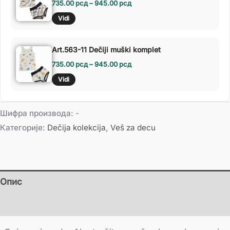
735.00
рсд
–
945.00
рсд
Vidi
Art.563-11 Dečiji muški komplet
735.00
рсд
–
945.00
рсд
Vidi
Шифра производа:
-
Категорије:
Dečija kolekcija
,
Veš za decu
Опис
Додатне информације