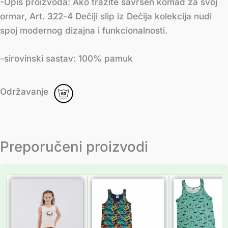
-Opis proizvoda: Ako tražite savršen komad za svoj
ormar, Art. 322-4 Dečiji slip iz Dečija kolekcija nudi
spoj modernog dizajna i funkcionalnosti.
-sirovinski sastav: 100% pamuk
Održavanje
Preporučeni proizvodi
Распон
Распон
Распон
цена:
цена:
цена:
од
од
од
755.00 рсд
735.00 рсд
735.00 
до
до
до
1,049.00 рсд
945.00 рсд
945.00 