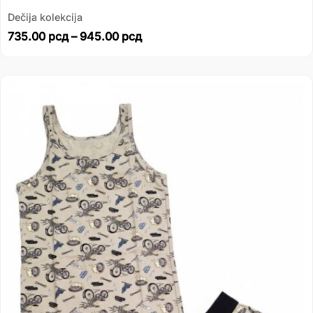
Dečija kolekcija
735.00
рсд
–
945.00
рсд
Распон
цена:
од
735.00 рсд
до
945.00 рсд