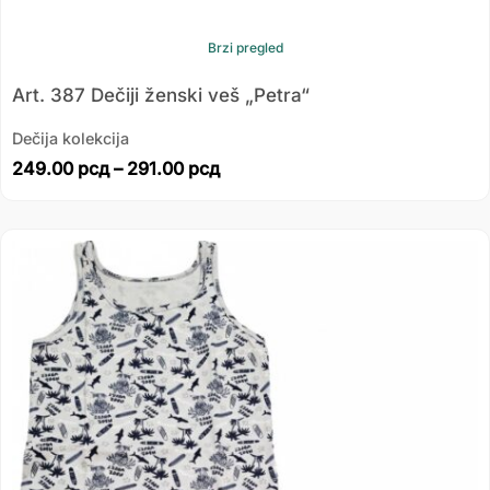
Brzi pregled
Art. 387 Dečiji ženski veš „Petra“
Dečija kolekcija
249.00
рсд
–
291.00
рсд
Распон
цена:
од
735.00 рсд
до
945.00 рсд