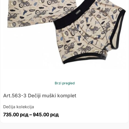
Brzi pregled
Art.563-3 Dečiji muški komplet
Dečija kolekcija
735.00
рсд
–
945.00
рсд