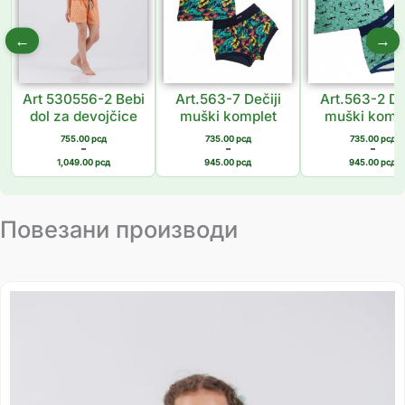
←
→
Art 530556-2 Bebi
Art.563-7 Dečiji
Art.563-2 De
dol za devojčice
muški komplet
muški komp
755.00
рсд
735.00
рсд
735.00
рсд
–
–
–
1,049.00
рсд
945.00
рсд
945.00
рсд
Повезани производи
Распон
цена:
од
249.00 рсд
до
291.00 рсд