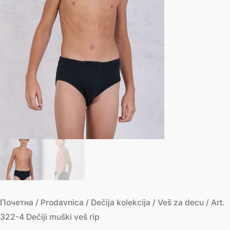
Почетна
/
Prodavnica
/
Dečija kolekcija
/
Veš za decu
/ Art.
322-4 Dečiji muški veš rip