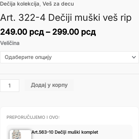
Dečija kolekcija
,
Veš za decu
Art. 322-4 Dečiji muški veš rip
249.00
рсд
–
299.00
рсд
Veličina
Додај у корпу
PREPORUČUJEMO I OVO:
Art.563-10 Dečiji muški komplet