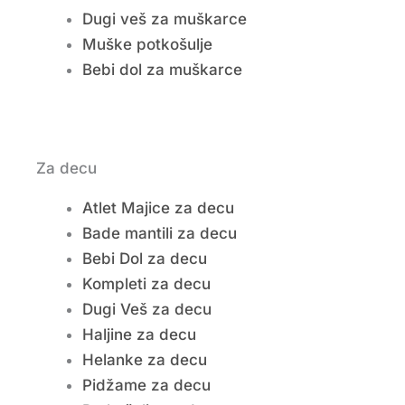
Dugi veš za muškarce
Muške potkošulje
Bebi dol za muškarce
Za decu
Atlet Majice za decu
Bade mantili za decu
Bebi Dol za decu
Kompleti za decu
Dugi Veš za decu
Haljine za decu
Helanke za decu
Pidžame za decu