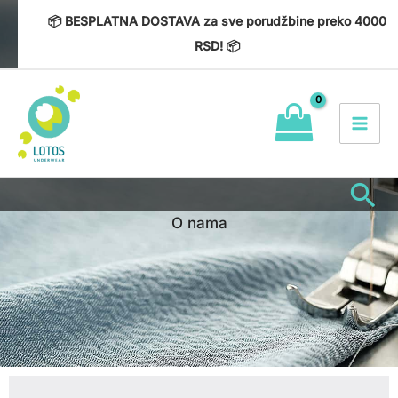
Пређи
📦 BESPLATNA DOSTAVA za sve porudžbine preko 4000
на
RSD! 📦
садржај
Пр
O nama