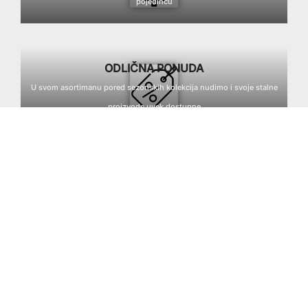
pojedincu
ODLIČNA PONUDA
U svom asortimanu pored sezonskih kolekcija nudimo i svoje stalne
proizvode uvek dostupne
DOMAĆA PROIZVODNJA
Sa ponosom kažemo da je svaki naš artikal, od prve do poslednje
faze izrade, proizveden u Srbiji