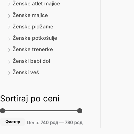
Ženske atlet majice
Ženske majice
Ženske pidžame
Ženske potkošulje
Ženske trenerke
Ženski bebi dol
Ženski veš
Sortiraj po ceni
Филтер
Цена:
740 рсд
—
780 рсд