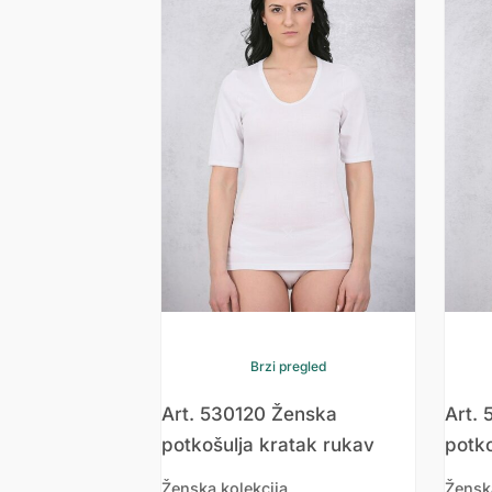
Brzi pregled
Art. 530120 Ženska
Art.
potkošulja kratak rukav
potk
Ženska kolekcija
Žensk