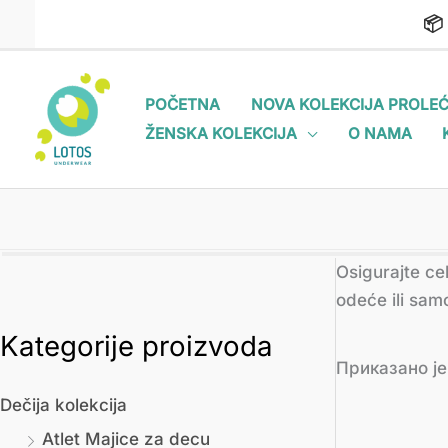
Пређи
📦
на
садржај
POČETNA
NOVA KOLEKCIJA PROLEĆ
ŽENSKA KOLEKCIJA
O NAMA
Osigurajte c
odeće ili sam
Kategorije proizvoda
М
М
Приказано је
и
а
Dečija kolekcija
н
к
Atlet Majice za decu
и
с