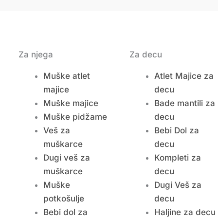
Za njega
Za decu
Muške atlet
Atlet Majice za
majice
decu
Muške majice
Bade mantili za
Muške pidžame
decu
Veš za
Bebi Dol za
muškarce
decu
Dugi veš za
Kompleti za
muškarce
decu
Muške
Dugi Veš za
potkošulje
decu
Bebi dol za
Haljine za decu