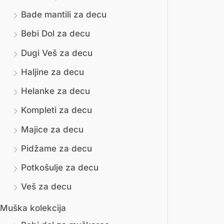
Bade mantili za decu
м
и
Bebi Dol za decu
а
м
л
а
Dugi Veš za decu
н
л
Haljine za decu
а
н
Helanke za decu
ц
а
Kompleti za decu
е
ц
Majice za decu
н
е
Pidžame za decu
а
н
Potkošulje za decu
а
Veš za decu
Muška kolekcija