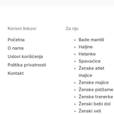
Korisni linkovi
Za nju
Početna
Bade mantili
Haljine
O nama
Helanke
Uslovi korišćenja
Spavaćice
Politika privatnosti
Ženske atlet
Kontakt
majice
Ženske majice
Ženske pidžame
Ženske trenerke
Ženski bebi dol
Ženski veš