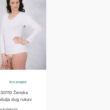
Brzi pregled
 530110 Ženska
ošulja dug rukav
a kolekcija