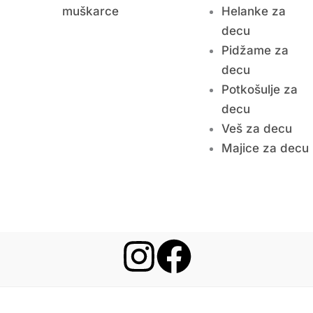
muškarce
Helanke za
decu
Pidžame za
decu
Potkošulje za
decu
Veš za decu
Majice za decu