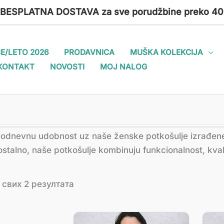
 BESPLATNA DOSTAVA za sve porudžbine preko 40
E/LETO 2026
PRODAVNICA
MUŠKA KOLEKCIJA
KONTAKT
NOVOSTI
MOJ NALOG
Сортирано
elodnevnu udobnost uz naše ženske potkošulje izrađen
по
најновијем
ostalno, naše potkošulje kombinuju funkcionalnost, kvali
 свих 2 резултата