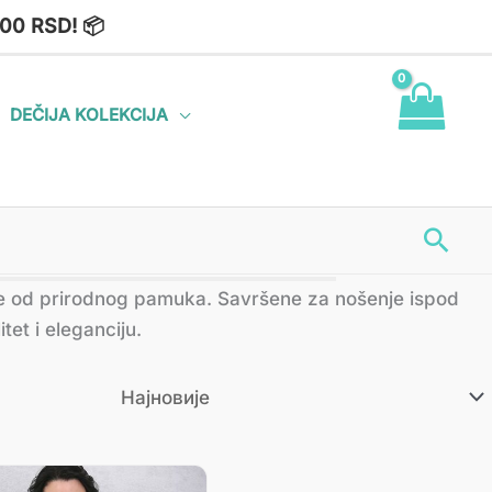
00 RSD! 📦
DEČIJA KOLEKCIJA
Пре
e od prirodnog pamuka. Savršene za nošenje ispod
tet i eleganciju.