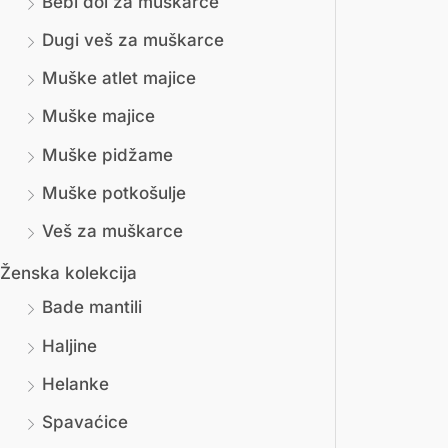
Bebi dol za muškarce
Dugi veš za muškarce
Muške atlet majice
Muške majice
Muške pidžame
Muške potkošulje
Veš za muškarce
Ženska kolekcija
Bade mantili
Haljine
Helanke
Spavaćice