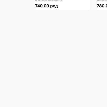
740.00
рсд
780.