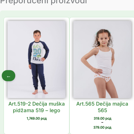
Preporučeni proizvodi
Распон
цена:
од
319.00 рсд
до
379.00 рсд
←
Art.519-2 Dečija muška
Art.565 Dečija majica
pidžama 519 – lego
565
1,749.00
рсд
319.00
рсд
–
379.00
рсд