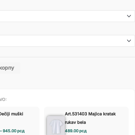
 корпу
VO:
Dečiji muški
Art.531403 Majica kratak
rukav bela
–
945.00
рсд
489.00
рсд