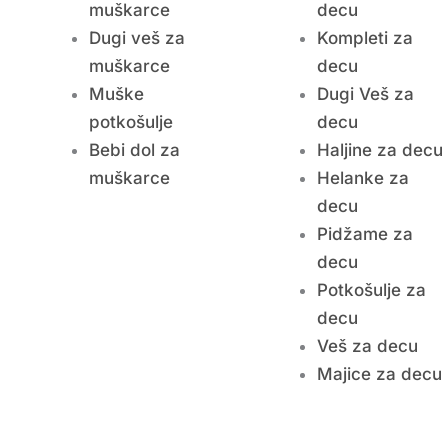
muškarce
decu
Dugi veš za
Kompleti za
muškarce
decu
Muške
Dugi Veš za
potkošulje
decu
Bebi dol za
Haljine za decu
muškarce
Helanke za
decu
Pidžame za
decu
Potkošulje za
decu
Veš za decu
Majice za decu