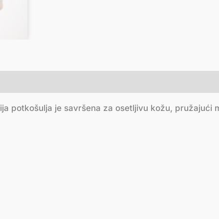
a potkošulja je savršena za osetljivu kožu, pružajući