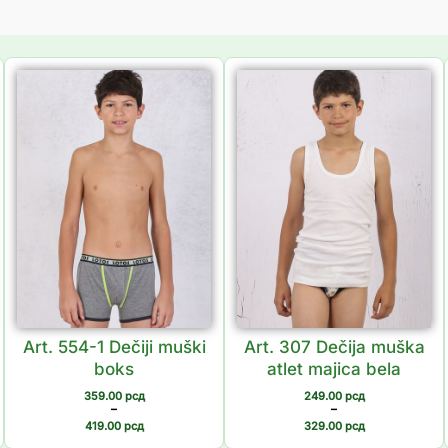
Распон
Распон
цена:
цена:
од
од
359.00 рсд
249.00 рсд
до
до
419.00 рсд
329.00 рсд
Art. 554-1 Dečiji muški
Art. 307 Dečija muška
boks
atlet majica bela
359.00
рсд
249.00
рсд
–
–
419.00
рсд
329.00
рсд