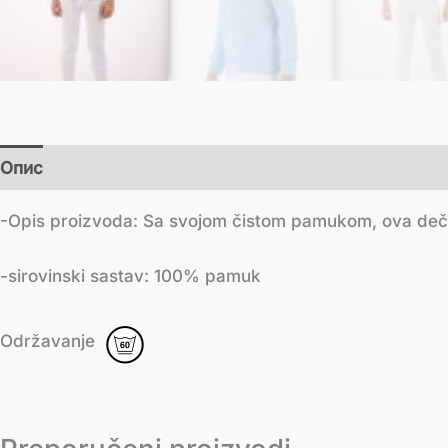
Опис
Додатне информације
-Opis proizvoda: Sa svojom čistom pamukom, ova dečij
-sirovinski sastav: 100% pamuk
Održavanje