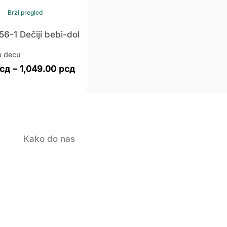
Brzi pregled
56-1 Dečiji bebi-dol
a decu
сд
–
1,049.00
рсд
Kako do nas