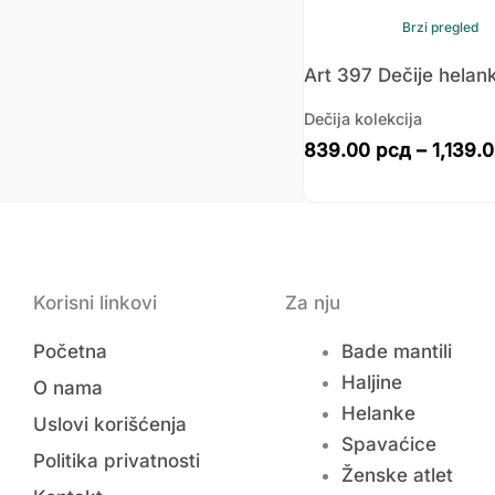
Brzi pregled
Art 397 Dečije helan
Dečija kolekcija
839.00
рсд
–
1,139.
Korisni linkovi
Za nju
Početna
Bade mantili
Haljine
O nama
Helanke
Uslovi korišćenja
Spavaćice
Politika privatnosti
Ženske atlet