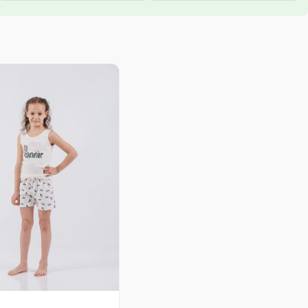
Распон
цена:
од
755.00 рсд
до
1,049.00 рсд