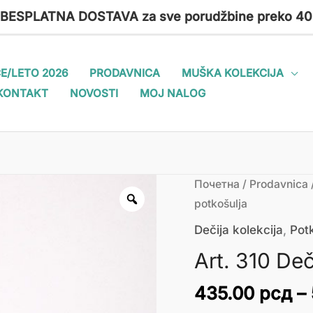
 BESPLATNA DOSTAVA za sve porudžbine preko 40
E/LETO 2026
PRODAVNICA
MUŠKA KOLEKCIJA
KONTAKT
NOVOSTI
MOJ NALOG
Art.
Почетна
/
Prodavnica
310
potkošulja
Dečija
Dečija kolekcija
,
Pot
potkošulja
Art. 310 Deč
количина
435.00
рсд
–