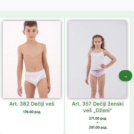
Распон
цена:
од
271.00 рсд
до
291.00 рсд
→
Art. 382 Dečiji veš
Art. 357 Dečiji ženski
veš „Dženi“
176.00
рсд
271.00
рсд
–
291.00
рсд