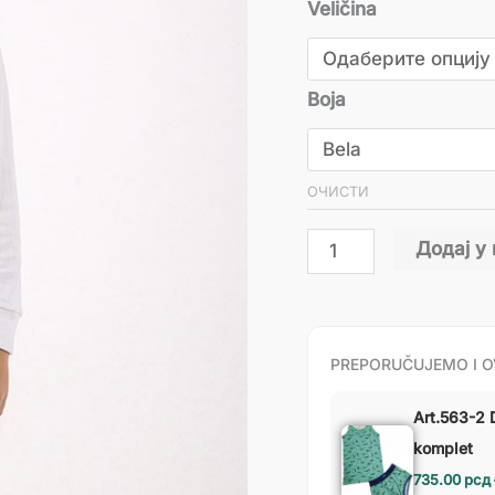
Veličina
Boja
ОЧИСТИ
Додај у
PREPORUČUJEMO I O
Art.563-2 
komplet
735.00
рсд