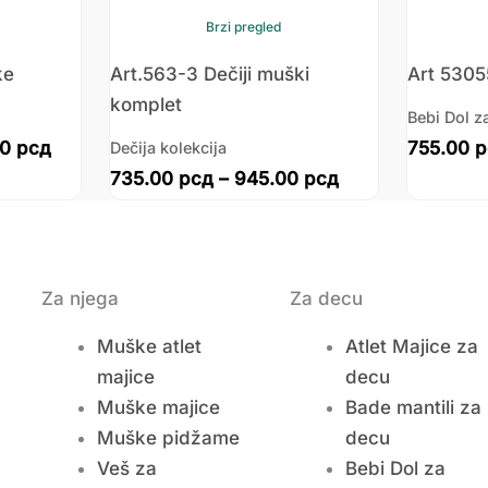
Brzi pregled
ke
Art.563-3 Dečiji muški
Art 5305
komplet
Bebi Dol z
00
рсд
755.00
р
Dečija kolekcija
735.00
рсд
–
945.00
рсд
Za njega
Za decu
Muške atlet
Atlet Majice za
majice
decu
Muške majice
Bade mantili za
Muške pidžame
decu
Veš za
Bebi Dol za