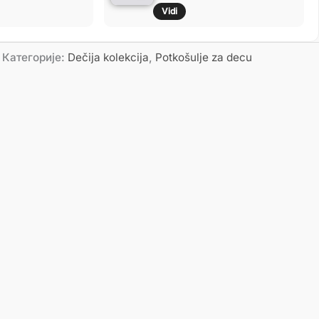
Vidi
Категорије:
Dečija kolekcija
,
Potkošulje za decu