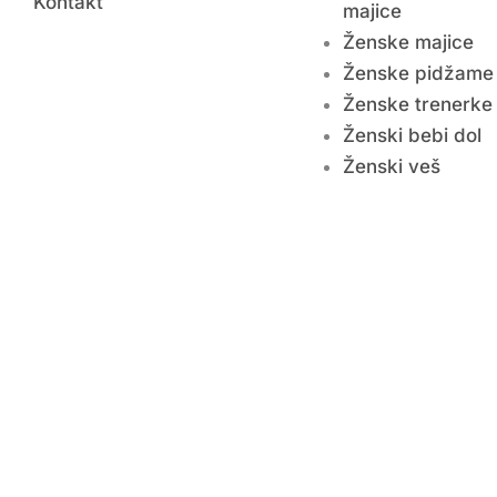
Kontakt
majice
Ženske majice
Ženske pidžame
Ženske trenerke
Ženski bebi dol
Ženski veš