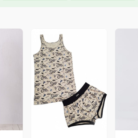
Распон
Распон
цена:
цена:
од
од
839.00 рсд
735.00 рсд
до
до
1,139.00 рсд
945.00 рсд