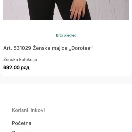
Brzi pregled
Art. 531029 Ženska majica „Dorotea“
Ženska kolekcija
692.00
рсд
Korisni linkovi
Početna