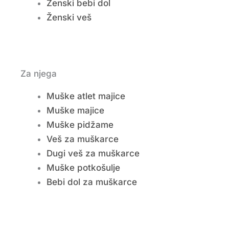
Ženski bebi dol
Ženski veš
Za njega
Muške atlet majice
Muške majice
Muške pidžame
Veš za muškarce
Dugi veš za muškarce
Muške potkošulje
Bebi dol za muškarce