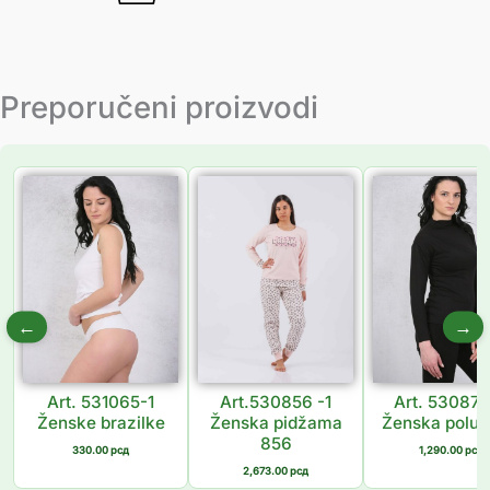
Preporučeni proizvodi
←
→
Art. 531065-1
Art.530856 -1
Art. 53087
Ženske brazilke
Ženska pidžama
Ženska polur
856
330.00
рсд
1,290.00
рсд
2,673.00
рсд