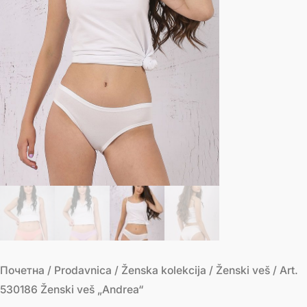
Почетна
/
Prodavnica
/
Ženska kolekcija
/
Ženski veš
/ Art.
530186 Ženski veš „Andrea“