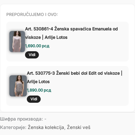
PREPORUČUJEMO I OVO:
Art. 530861-4 Ženska spavaćica Emanuela od
viskoze | Arilje Lotos
1,690.00
рсд
Vidi
Art. 530775-3 Ženski bebi dol Edit od viskoze |
Arilje Lotos
1,890.00
рсд
Vidi
Шифра производа:
-
Категорије:
Ženska kolekcija
,
Ženski veš