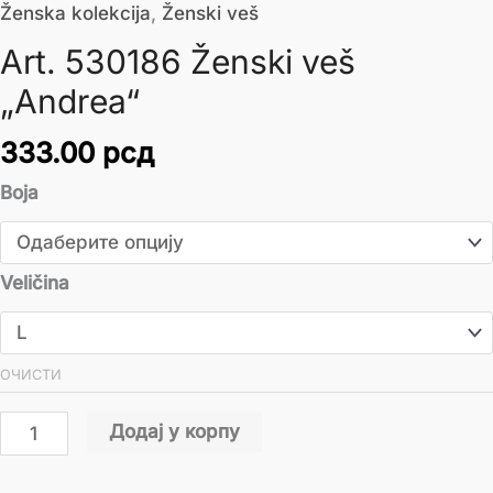
Ženska kolekcija
,
Ženski veš
Art. 530186 Ženski veš
„Andrea“
333.00
рсд
Boja
Veličina
ОЧИСТИ
Додај у корпу