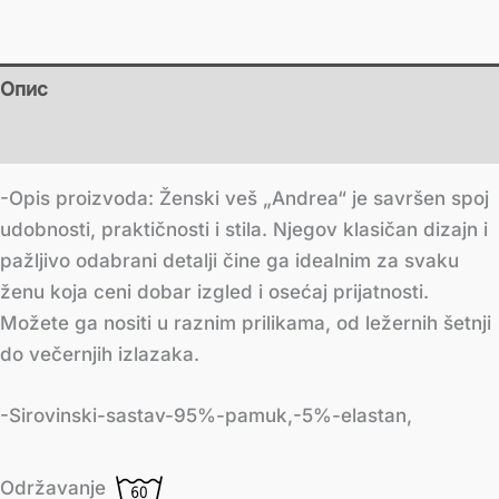
Опис
Додатне информације
-Opis proizvoda: Ženski veš „Andrea“ je savršen spoj
udobnosti, praktičnosti i stila. Njegov klasičan dizajn i
pažljivo odabrani detalji čine ga idealnim za svaku
ženu koja ceni dobar izgled i osećaj prijatnosti.
Možete ga nositi u raznim prilikama, od ležernih šetnji
do večernjih izlazaka.
-Sirovinski-sastav-95%-pamuk,-5%-elastan,
Održavanje