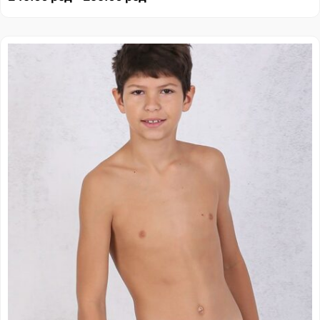
Распон
цена:
од
249.00 рсд
до
299.00 рсд