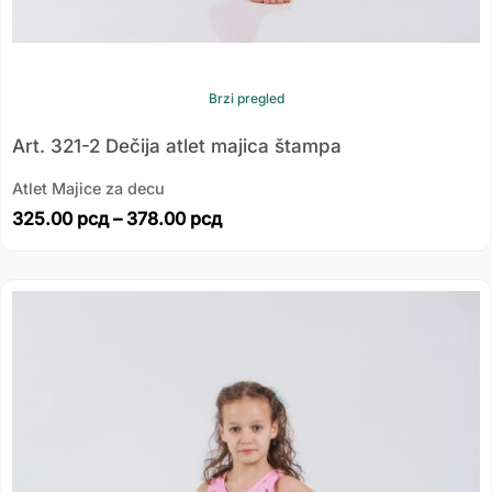
Brzi pregled
Art. 321-2 Dečija atlet majica štampa
Atlet Majice za decu
325.00
рсд
–
378.00
рсд
Распон
цена:
од
325.00 рсд
до
378.00 рсд