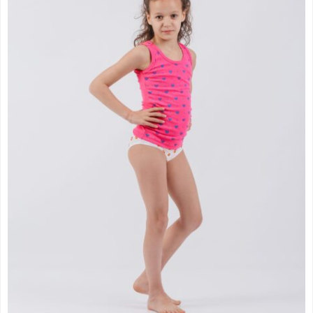
до
378.00 рсд