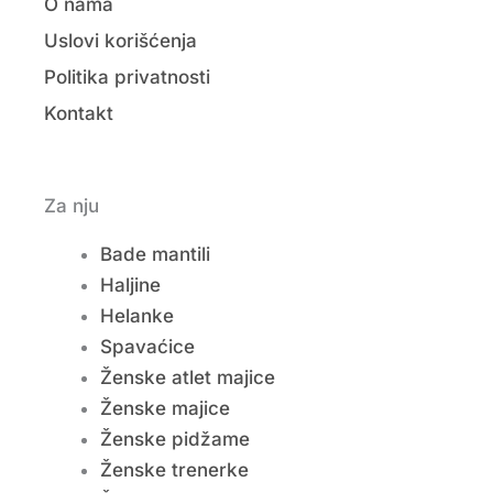
O nama
Uslovi korišćenja
Politika privatnosti
Kontakt
Za nju
Bade mantili
Haljine
Helanke
Spavaćice
Ženske atlet majice
Ženske majice
Ženske pidžame
Ženske trenerke