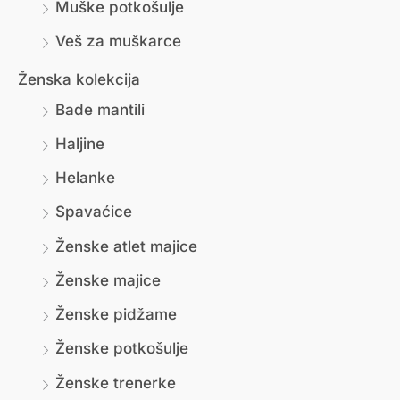
Muške potkošulje
Veš za muškarce
Ženska kolekcija
Bade mantili
Haljine
Helanke
Spavaćice
Ženske atlet majice
Ženske majice
Ženske pidžame
Ženske potkošulje
Ženske trenerke