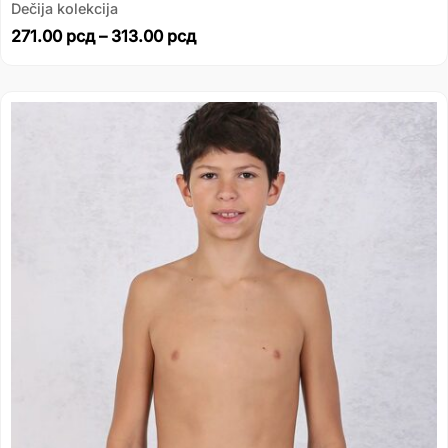
Dečija kolekcija
271.00
рсд
–
313.00
рсд
Распон
цена:
од
271.00 рсд
до
313.00 рсд