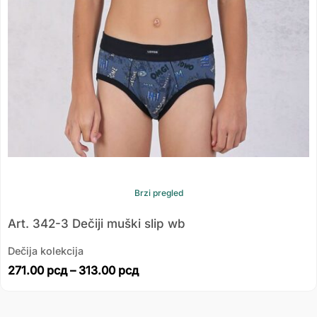
Brzi pregled
Art. 342-3 Dečiji muški slip wb
Dečija kolekcija
271.00
рсд
–
313.00
рсд