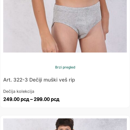
Brzi pregled
Art. 322-3 Dečiji muški veš rip
Dečija kolekcija
249.00
рсд
–
299.00
рсд
Распон
цена: