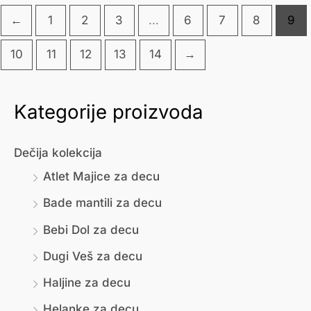
←
1
2
3
…
6
7
8
9
10
11
12
13
14
→
Kategorije proizvoda
М
М
и
а
Dečija kolekcija
н
к
Atlet Majice za decu
и
с
Bade mantili za decu
м
и
Bebi Dol za decu
а
м
л
а
Dugi Veš za decu
н
л
Haljine za decu
а
н
Helanke za decu