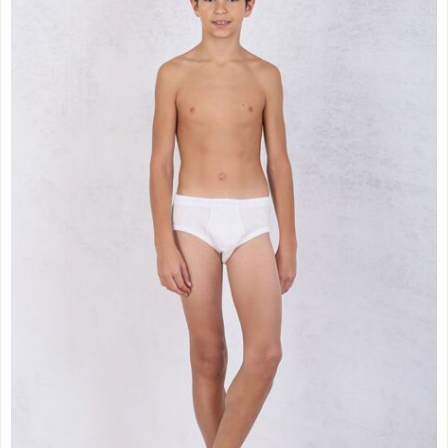
од
249.00 рсд
до
299.00 рсд