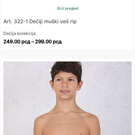
Brzi pregled
Art. 322-1 Dečiji muški veš rip
Dečija kolekcija
249.00
рсд
–
299.00
рсд
Распон
цена:
од
271.00 рсд
до
313.00 рсд