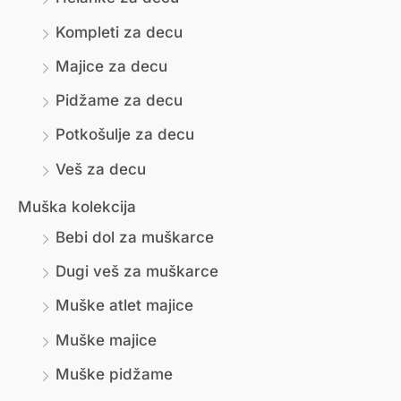
ц
а
Kompleti za decu
е
ц
Majice za decu
н
е
Pidžame za decu
а
н
Potkošulje za decu
а
Veš za decu
Muška kolekcija
Bebi dol za muškarce
Dugi veš za muškarce
Muške atlet majice
Muške majice
Muške pidžame