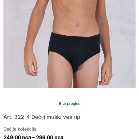
Brzi pregled
Art. 322-4 Dečiji muški veš rip
Dečija kolekcija
249.00
рсд
–
299.00
рсд