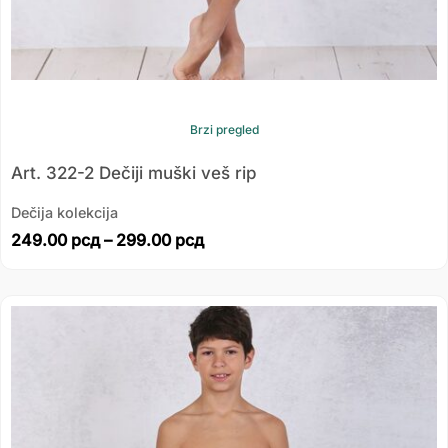
Brzi pregled
Art. 322-2 Dečiji muški veš rip
Dečija kolekcija
249.00
рсд
–
299.00
рсд
Распон
цена:
од
249.00 рсд
до
299.00 рсд