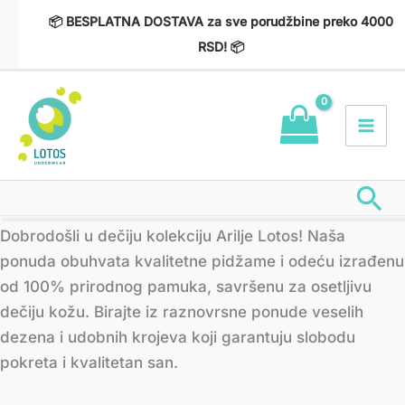
Пређи
📦 BESPLATNA DOSTAVA za sve porudžbine preko 4000
на
RSD! 📦
садржај
Пр
Сортирано
Dobrodošli u dečiju kolekciju Arilje Lotos! Naša
по
најновијем
ponuda obuhvata kvalitetne pidžame i odeću izrađenu
od 100% prirodnog pamuka, savršenu za osetljivu
dečiju kožu. Birajte iz raznovrsne ponude veselih
dezena i udobnih krojeva koji garantuju slobodu
pokreta i kvalitetan san.