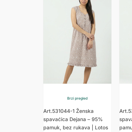
Brzi pregled
Art.531044-1 Ženska
Art.
spavaćica Dejana – 95%
spav
pamuk, bez rukava | Lotos
pamu