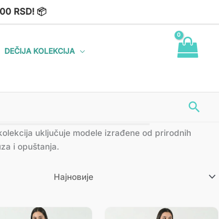
00 RSD! 📦
DEČIJA KOLEKCIJA
Пре
olekcija uključuje modele izrađene od prirodnih
za i opuštanja.