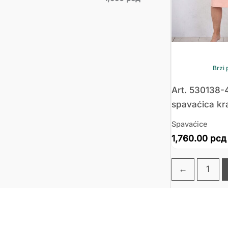
Brzi 
Art. 530138-
spavaćica kr
Spavaćice
1,760.00
рсд
←
1