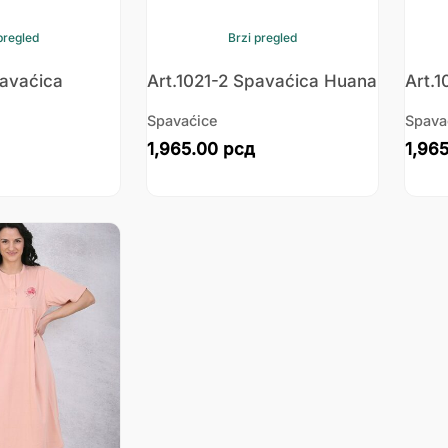
pregled
Brzi pregled
pavaćica
Art.1021-2 Spavaćica Huana
Art.
Spavaćice
Spava
1,965.00
рсд
1,96