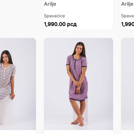
Arilje
Arilje
Spavaćice
Spava
1,990.00
рсд
1,99