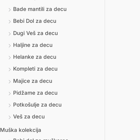
Bade mantili za decu
м
и
Bebi Dol za decu
а
м
л
а
Dugi Veš za decu
н
л
Haljine za decu
а
н
Helanke za decu
ц
а
Kompleti za decu
е
ц
Majice za decu
н
е
Pidžame za decu
а
н
Potkošulje za decu
а
Veš za decu
Muška kolekcija