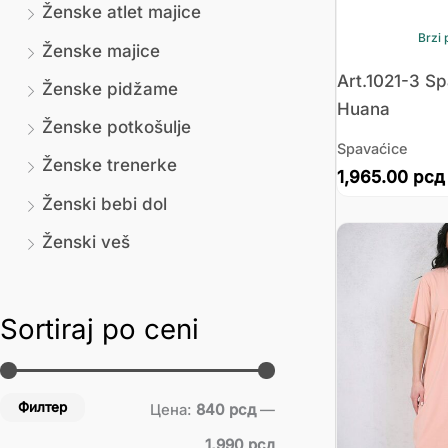
Ženske atlet majice
Brzi 
Ženske majice
Art.1021-3 S
Ženske pidžame
Huana
Ženske potkošulje
Spavaćice
Ženske trenerke
1,965.00
рсд
Ženski bebi dol
Ženski veš
Sortiraj po ceni
Филтер
Цена:
840 рсд
—
1,990 рсд