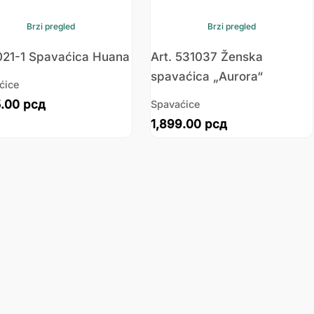
Brzi pregled
Brzi pregled
1021-1 Spavaćica Huana
Art. 531037 Ženska
spavaćica „Aurora“
ćice
5.00
рсд
Spavaćice
1,899.00
рсд