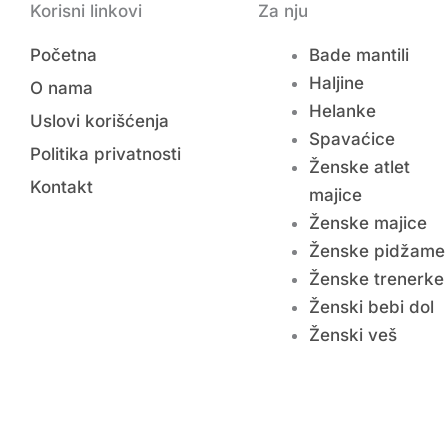
Korisni linkovi
Za nju
Početna
Bade mantili
Haljine
O nama
Helanke
Uslovi korišćenja
Spavaćice
Politika privatnosti
Ženske atlet
Kontakt
majice
Ženske majice
Ženske pidžame
Ženske trenerke
Ženski bebi dol
Ženski veš