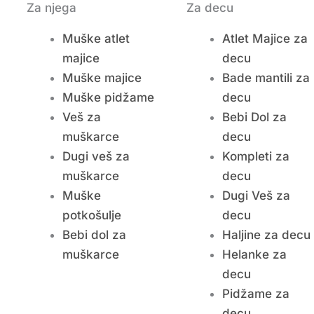
Za njega
Za decu
Muške atlet
Atlet Majice za
majice
decu
Muške majice
Bade mantili za
Muške pidžame
decu
Veš za
Bebi Dol za
muškarce
decu
Dugi veš za
Kompleti za
muškarce
decu
Muške
Dugi Veš za
potkošulje
decu
Bebi dol za
Haljine za decu
muškarce
Helanke za
decu
Pidžame za
decu