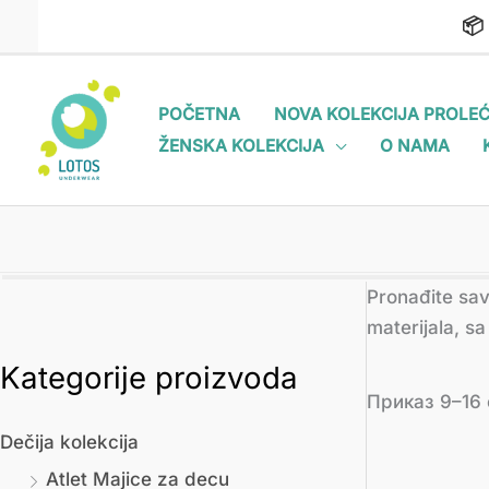
Пређи
📦
на
садржај
POČETNA
NOVA KOLEKCIJA PROLEĆ
ŽENSKA KOLEKCIJA
O NAMA
Pronađite sav
materijala, s
Kategorije proizvoda
М
М
Приказ 9–16 
и
а
Dečija kolekcija
н
к
Atlet Majice za decu
и
с