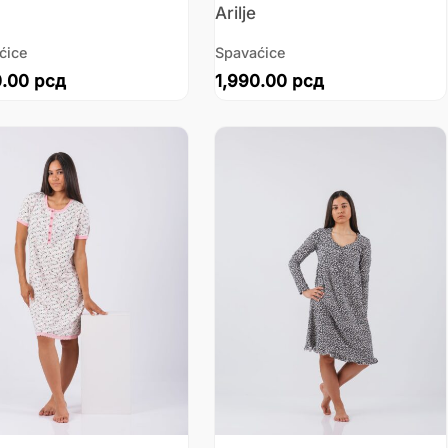
Arilje
ćice
Spavaćice
0.00
рсд
1,990.00
рсд