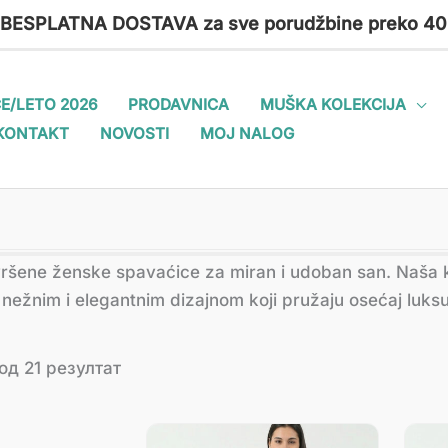
 BESPLATNA DOSTAVA za sve porudžbine preko 40
E/LETO 2026
PRODAVNICA
MUŠKA KOLEKCIJA
KONTAKT
NOVOSTI
MOJ NALOG
Сортирано
ršene ženske spavaćice za miran i udoban san. Naša k
по
најновијем
a nežnim i elegantnim dizajnom koji pružaju osećaj luksu
од 21 резултат