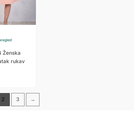
pregled
4 Ženska
atak rukav
2
3
→