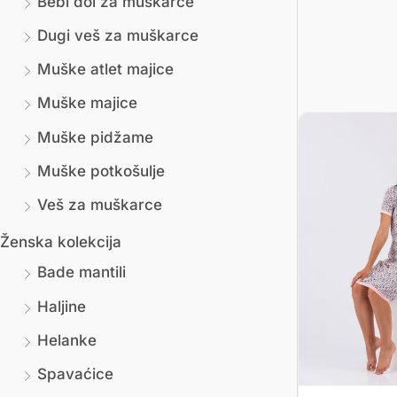
Bebi dol za muškarce
Dugi veš za muškarce
Muške atlet majice
Muške majice
Muške pidžame
Muške potkošulje
Veš za muškarce
Ženska kolekcija
Bade mantili
Haljine
Helanke
Spavaćice