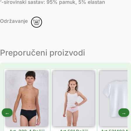
‘-sirovinski sastav: 95% pamuk, 5% elastan
Održavanje
Preporučeni proizvodi
Распон
Распон
цена:
цена:
од
од
249.00 рсд
181.00 рсд
до
до
299.00 рсд
216.00 рсд
←
→