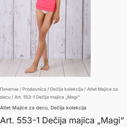
Почетна
/
Prodavnica
/
Dečija kolekcija
/
Atlet Majice za
decu
/ Art. 553-1 Dečija majica „Magi“
Atlet Majice za decu
,
Dečija kolekcija
Art. 553-1 Dečija majica „Magi“