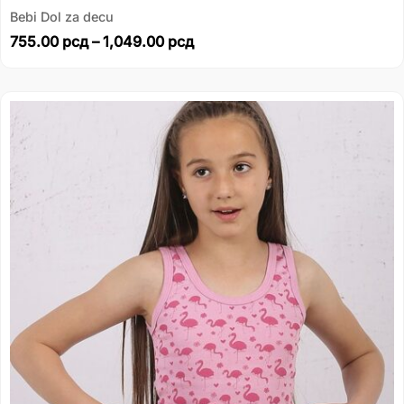
Bebi Dol za decu
755.00
рсд
–
1,049.00
рсд