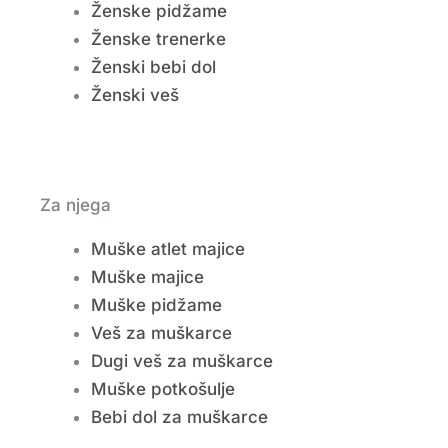
Ženske pidžame
Ženske trenerke
Ženski bebi dol
Ženski veš
Za njega
Muške atlet majice
Muške majice
Muške pidžame
Veš za muškarce
Dugi veš za muškarce
Muške potkošulje
Bebi dol za muškarce