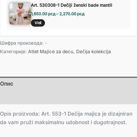
Art. 530308-1 Dečiji ženski bade mantil
1,650.00
рсд
–
2,270.00
рсд
Vidi
Шифра производа:
-
Категорије:
Atlet Majice za decu
,
Dečija kolekcija
Опис
Додатне информације
Opis proizvoda: Art. 553-1 Dečija majica je dizajniran
da vam pruži maksimalnu udobnost i dugotrajnost.