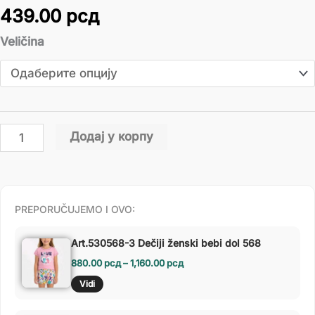
439.00
рсд
Veličina
Додај у корпу
PREPORUČUJEMO I OVO:
Art.530568-3 Dečiji ženski bebi dol 568
880.00
рсд
–
1,160.00
рсд
Vidi