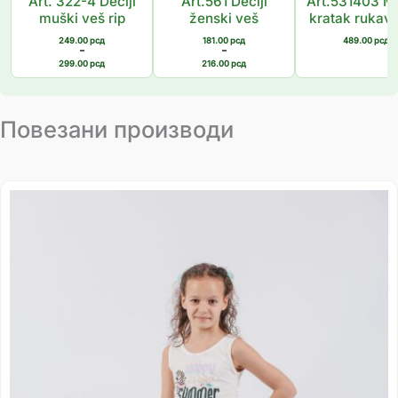
Art. 322-4 Dečiji
Art.561 Dečiji
Art.531403 Ma
muški veš rip
ženski veš
kratak rukav 
249.00
рсд
181.00
рсд
489.00
рсд
–
–
299.00
рсд
216.00
рсд
Повезани производи
Распон
цена:
од
755.00 рсд
до
1,049.00 рсд