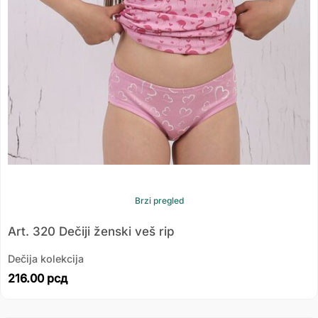
Brzi pregled
Art. 320 Dečiji ženski veš rip
Dečija kolekcija
216.00
рсд