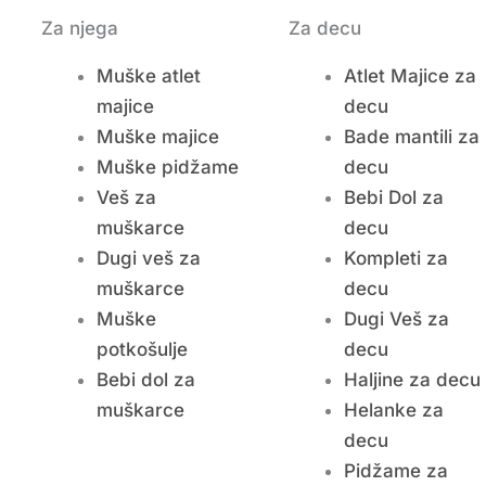
Za njega
Za decu
Muške atlet
Atlet Majice za
majice
decu
Muške majice
Bade mantili za
Muške pidžame
decu
Veš za
Bebi Dol za
muškarce
decu
Dugi veš za
Kompleti za
muškarce
decu
Muške
Dugi Veš za
potkošulje
decu
Bebi dol za
Haljine za decu
muškarce
Helanke za
decu
Pidžame za