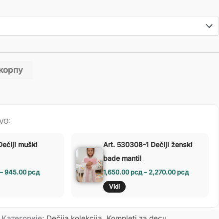
 корпу
VO:
Dečiji muški
Art. 530308-1 Dečiji ženski
bade mantil
–
945.00
рсд
1,650.00
рсд
–
2,270.00
рсд
Vidi
Категорије:
Dečija kolekcija
,
Kompleti za decu