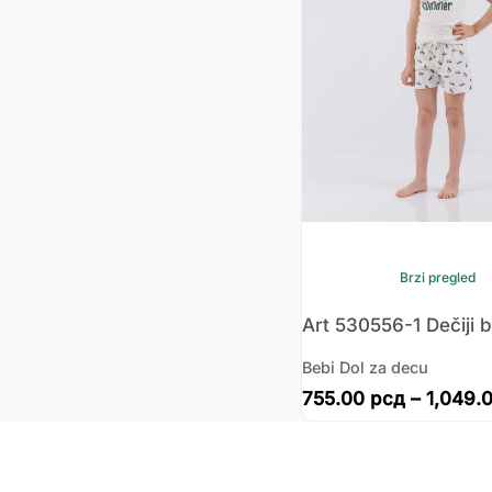
Brzi pregled
Art 530556-1 Dečiji 
Bebi Dol za decu
755.00
рсд
–
1,049.