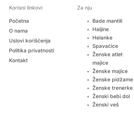
Korisni linkovi
Za nju
Početna
Bade mantili
Haljine
O nama
Helanke
Uslovi korišćenja
Spavaćice
Politika privatnosti
Ženske atlet
Kontakt
majice
Ženske majice
Ženske pidžame
Ženske trenerke
Ženski bebi dol
Ženski veš