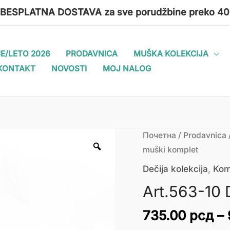
 BESPLATNA DOSTAVA za sve porudžbine preko 40
E/LETO 2026
PRODAVNICA
MUŠKA KOLEKCIJA
KONTAKT
NOVOSTI
MOJ NALOG
Art.563-
Почетна
/
Prodavnica
10
muški komplet
Dečiji
Dečija kolekcija
,
Kom
muški
Art.563-10 
komplet
количина
735.00
рсд
–