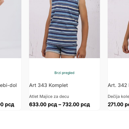
Brzi pregled
bebi-dol
Art 343 Komplet
Art. 342 
Atlet Majice za decu
Dečija kole
00
рсд
633.00
рсд
–
732.00
рсд
271.00
р