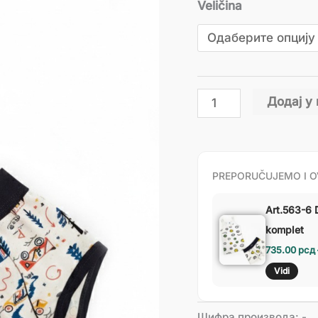
Veličina
Додај у
PREPORUČUJEMO I O
Art.563-6 
komplet
735.00
рсд
Vidi
Шифра производа:
-