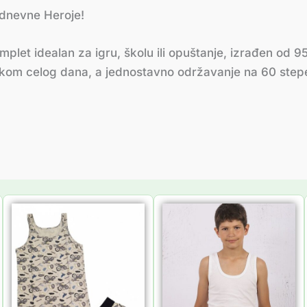
odnevne Heroje!
komplet idealan za igru, školu ili opuštanje, izrađen 
okom celog dana, a jednostavno održavanje na 60 stepen
Распон
Распон
цена:
цена:
од
од
735.00 рсд
249.00 рсд
до
до
945.00 рсд
329.00 рсд