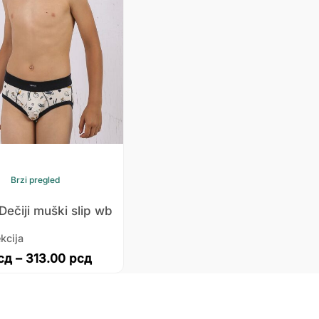
Brzi pregled
Dečiji muški slip wb
kcija
сд
–
313.00
рсд