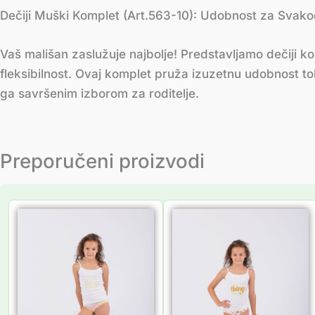
Dečiji Muški Komplet (Art.563-10): Udobnost za Svak
Vaš mališan zaslužuje najbolje! Predstavljamo dečiji 
fleksibilnost. Ovaj komplet pruža izuzetnu udobnost t
ga savršenim izborom za roditelje.
Preporučeni proizvodi
Распон
Распон
цена:
цена:
од
од
735.00 рсд
735.00 рсд
до
до
861.00 рсд
861.00 рсд