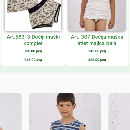
Art.563-3 Dečiji muški
Art. 307 Dečija muška
komplet
atlet majica bela
735.00
рсд
249.00
рсд
–
–
945.00
рсд
329.00
рсд
Распон
Распон
цена:
цена:
од
од
755.00 рсд
633.00 рсд
до
до
1,049.00 рсд
732.00 рсд