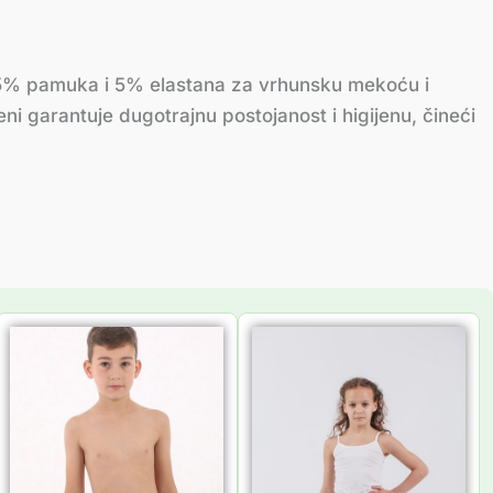
od 95% pamuka i 5% elastana za vrhunsku mekoću i
i garantuje dugotrajnu postojanost i higijenu, čineći
Распон
цена:
од
271.00 рсд
до
291.00 рсд