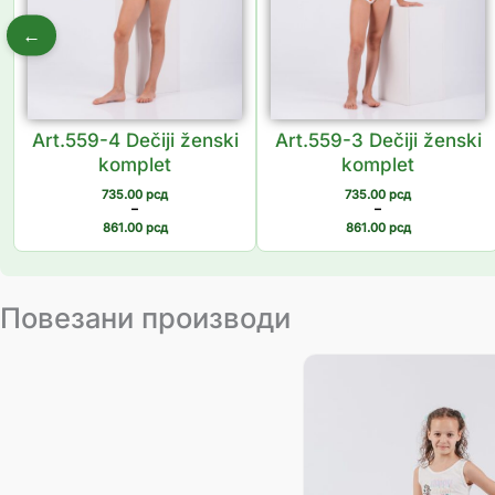
←
Art.559-4 Dečiji ženski
Art.559-3 Dečiji ženski
komplet
komplet
735.00
рсд
735.00
рсд
–
–
861.00
рсд
861.00
рсд
Повезани производи