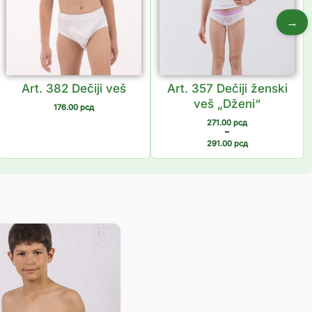
→
Art. 382 Dečiji veš
Art. 357 Dečiji ženski
veš „Dženi“
176.00
рсд
271.00
рсд
–
291.00
рсд
Распон
цена:
од
271.00 рсд
до
313.00 рсд