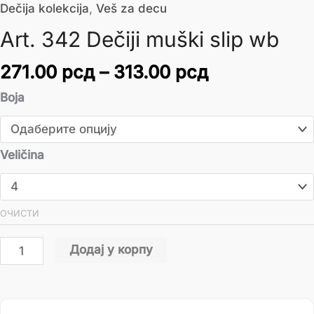
Dečija kolekcija
,
Veš za decu
Art. 342 Dečiji muški slip wb
271.00
рсд
–
313.00
рсд
Boja
Veličina
ОЧИСТИ
Додај у корпу