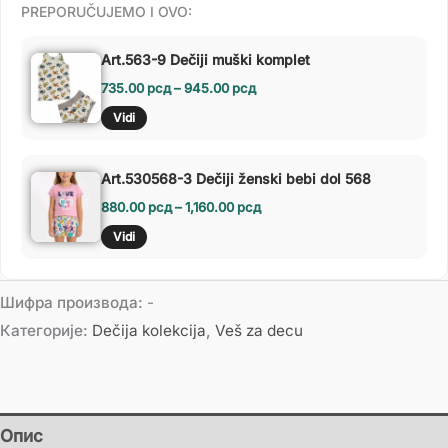
PREPORUČUJEMO I OVO:
Art.563-9 Dečiji muški komplet
735.00
рсд
–
945.00
рсд
Vidi
Art.530568-3 Dečiji ženski bebi dol 568
880.00
рсд
–
1,160.00
рсд
Vidi
Шифра производа:
-
Категорије:
Dečija kolekcija
,
Veš za decu
Опис