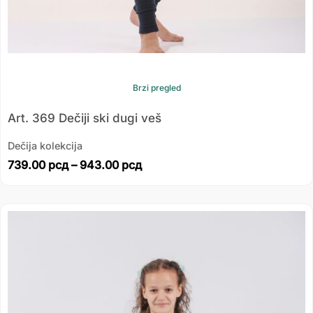
Brzi pregled
Art. 369 Dečiji ski dugi veš
Dečija kolekcija
739.00
рсд
–
943.00
рсд
Распон
цена:
од
755.00 рсд
до
1,049.00 рсд