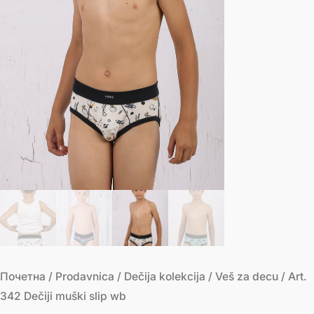
Почетна
/
Prodavnica
/
Dečija kolekcija
/
Veš za decu
/ Art.
342 Dečiji muški slip wb