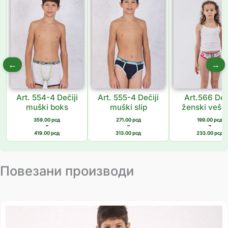
од
од
од
359.00 рсд
271.00 рсд
199.00 
до
до
до
419.00 рсд
313.00 рсд
233.00 
←
→
Art. 554-4 Dečiji
Art. 555-4 Dečiji
Art.566 Deč
muški boks
muški slip
ženski veš 
359.00
рсд
271.00
рсд
199.00
рсд
–
–
–
419.00
рсд
313.00
рсд
233.00
рсд
Повезани производи
Распон
цена:
од