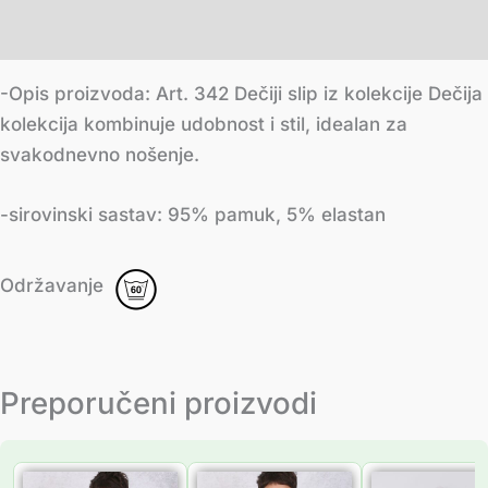
Додатне информације
-Opis proizvoda: Art. 342 Dečiji slip iz kolekcije Dečija
kolekcija kombinuje udobnost i stil, idealan za
svakodnevno nošenje.
-sirovinski sastav: 95% pamuk, 5% elastan
Održavanje
Preporučeni proizvodi
Распон
Распон
Распон
цена:
цена:
цена: