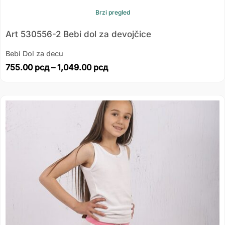
Brzi pregled
Art 530556-2 Bebi dol za devojčice
Bebi Dol za decu
755.00
рсд
–
1,049.00
рсд
Распон
цена:
од
237.00 рсд
до
277.00 рсд