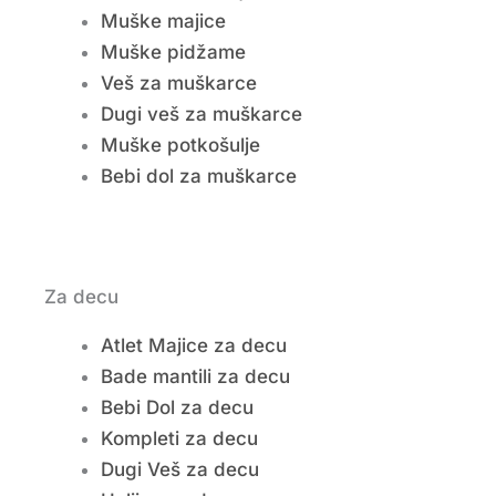
Muške majice
Muške pidžame
Veš za muškarce
Dugi veš za muškarce
Muške potkošulje
Bebi dol za muškarce
Za decu
Atlet Majice za decu
Bade mantili za decu
Bebi Dol za decu
Kompleti za decu
Dugi Veš za decu