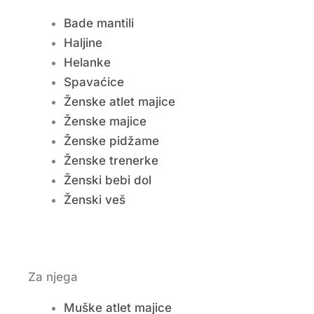
Bade mantili
Haljine
Helanke
Spavaćice
Ženske atlet majice
Ženske majice
Ženske pidžame
Ženske trenerke
Ženski bebi dol
Ženski veš
Za njega
Muške atlet majice