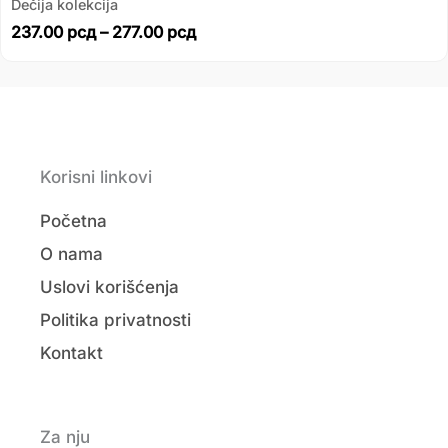
Dečija kolekcija
237.00
рсд
–
277.00
рсд
Korisni linkovi
Početna
O nama
Uslovi korišćenja
Politika privatnosti
Kontakt
Za nju