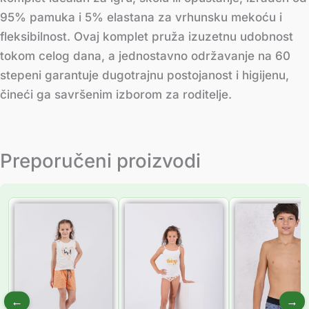
95% pamuka i 5% elastana za vrhunsku mekoću i
fleksibilnost. Ovaj komplet pruža izuzetnu udobnost
tokom celog dana, a jednostavno održavanje na 60
stepeni garantuje dugotrajnu postojanost i higijenu,
čineći ga savršenim izborom za roditelje.
Preporučeni proizvodi
Распон
Распон
Распон
цена:
цена:
цена:
од
од
од
755.00 рсд
735.00 рсд
333.00 
до
до
до
1,049.00 рсд
861.00 рсд
397.00 
←
→