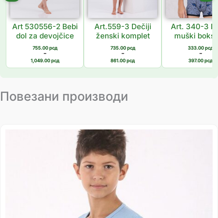
Art 530556-2 Bebi
Art.559-3 Dečiji
Art. 340-3 De
dol za devojčice
ženski komplet
muški boks
755.00
рсд
735.00
рсд
333.00
рсд
–
–
–
1,049.00
рсд
861.00
рсд
397.00
рсд
Повезани производи
Распон
цена:
од
435.00 рсд
до
514.00 рсд