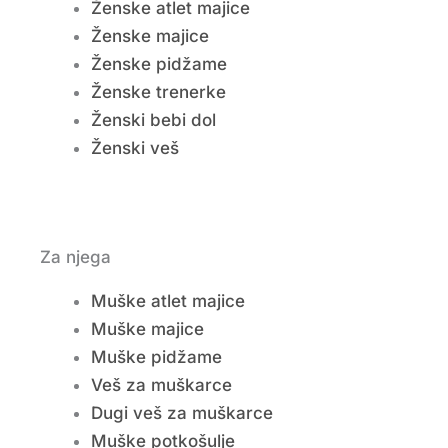
Ženske atlet majice
Ženske majice
Ženske pidžame
Ženske trenerke
Ženski bebi dol
Ženski veš
Za njega
Muške atlet majice
Muške majice
Muške pidžame
Veš za muškarce
Dugi veš za muškarce
Muške potkošulje