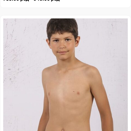
Распон
цена:
од
271.00 рсд
до
313.00 рсд