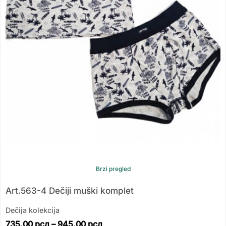
Brzi pregled
Art.563-4 Dečiji muški komplet
Dečija kolekcija
735.00
рсд
–
945.00
рсд