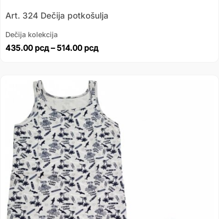
Art. 324 Dečija potkošulja
Dečija kolekcija
435.00
рсд
–
514.00
рсд
Распон
цена:
од
735.00 рсд
до
945.00 рсд