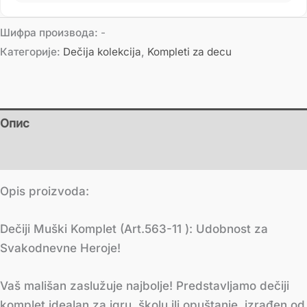
Шифра производа:
-
Категорије:
Dečija kolekcija
,
Kompleti za decu
Опис
Додатне информације
Opis proizvoda:
Dečiji Muški Komplet (Art.563-11 ): Udobnost za
Svakodnevne Heroje!
Vaš mališan zaslužuje najbolje! Predstavljamo dečiji
komplet idealan za igru, školu ili opuštanje, izrađen od