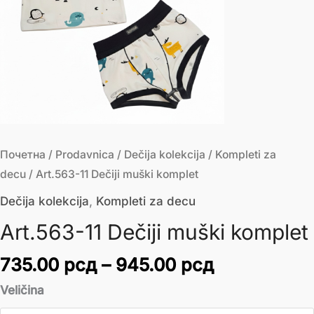
Почетна
/
Prodavnica
/
Dečija kolekcija
/
Kompleti za
decu
/ Art.563-11 Dečiji muški komplet
Dečija kolekcija
,
Kompleti za decu
Art.563-11 Dečiji muški komplet
735.00
рсд
–
945.00
рсд
Veličina