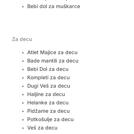
Bebi dol za muškarce
Za decu
Atlet Majice za decu
Bade mantili za decu
Bebi Dol za decu
Kompleti za decu
Dugi Veš za decu
Haljine za decu
Helanke za decu
Pidžame za decu
Potkošulje za decu
Veš za decu