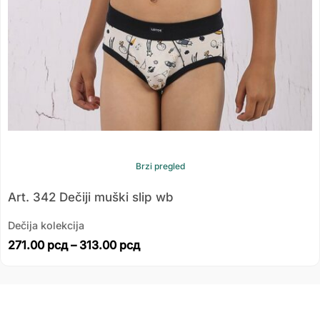
Brzi pregled
Art. 342 Dečiji muški slip wb
Dečija kolekcija
271.00
рсд
–
313.00
рсд