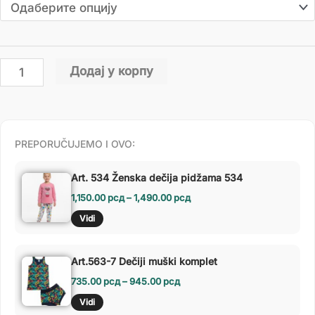
Додај у корпу
PREPORUČUJEMO I OVO:
Art. 534 Ženska dečija pidžama 534
1,150.00
рсд
–
1,490.00
рсд
Vidi
Art.563-7 Dečiji muški komplet
735.00
рсд
–
945.00
рсд
Vidi