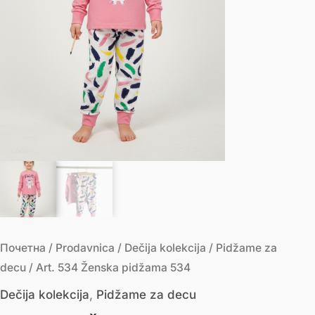
Почетна
/
Prodavnica
/
Dečija kolekcija
/
Pidžame za
decu
/ Art. 534 Ženska pidžama 534
Dečija kolekcija
,
Pidžame za decu