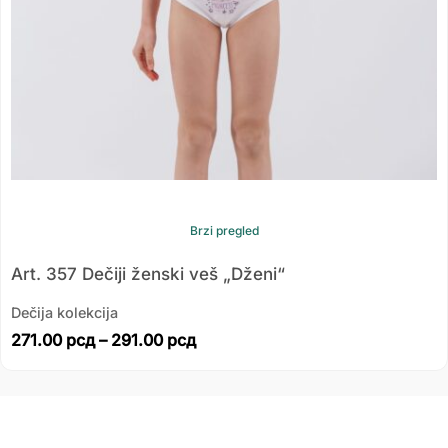
Brzi pregled
Art. 357 Dečiji ženski veš „Dženi“
Dečija kolekcija
271.00
рсд
–
291.00
рсд