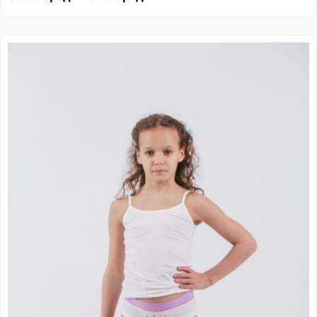
Распон
цена:
од
271.00 рсд
до
291.00 рсд