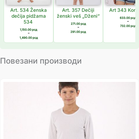
Art. 534 Ženska
Art. 357 Dečiji
Art 343 Komp
dečija pidžama
ženski veš „Dženi“
633.00
рсд
534
–
271.00
рсд
732.00
рсд
–
1,150.00
рсд
291.00
рсд
–
1,490.00
рсд
Повезани производи
Распон
цена:
од
435.00 рсд
до
514.00 рсд