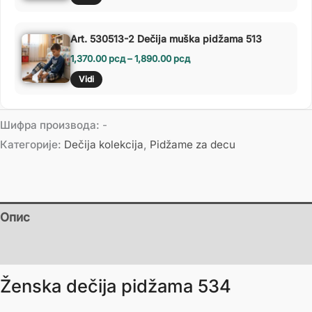
Art. 530513-2 Dečija muška pidžama 513
1,370.00
рсд
–
1,890.00
рсд
Vidi
Шифра производа:
-
Категорије:
Dečija kolekcija
,
Pidžame za decu
Опис
Додатне информације
Ženska dečija pidžama 534