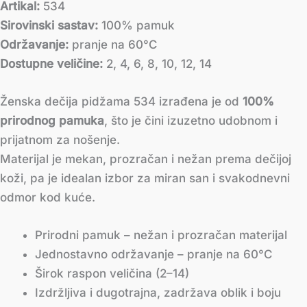
Artikal:
534
Sirovinski sastav:
100% pamuk
Održavanje:
pranje na 60°C
Dostupne veličine:
2, 4, 6, 8, 10, 12, 14
Ženska dečija pidžama 534 izrađena je od
100%
prirodnog pamuka
, što je čini izuzetno udobnom i
prijatnom za nošenje.
Materijal je mekan, prozračan i nežan prema dečijoj
koži, pa je idealan izbor za miran san i svakodnevni
odmor kod kuće.
Prirodni pamuk – nežan i prozračan materijal
Jednostavno održavanje – pranje na 60°C
Širok raspon veličina (2–14)
Izdržljiva i dugotrajna, zadržava oblik i boju