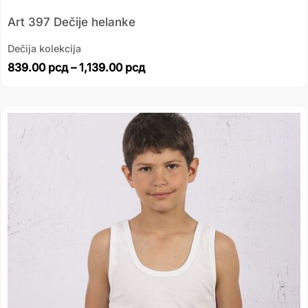
Art 397 Dečije helanke
Dečija kolekcija
839.00
рсд
–
1,139.00
рсд
Распон
цена:
од
249.00 рсд
до
329.00 рсд