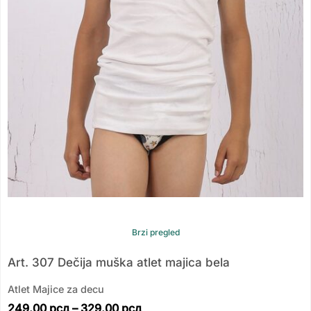
Brzi pregled
Art. 307 Dečija muška atlet majica bela
Atlet Majice za decu
249.00
рсд
–
329.00
рсд