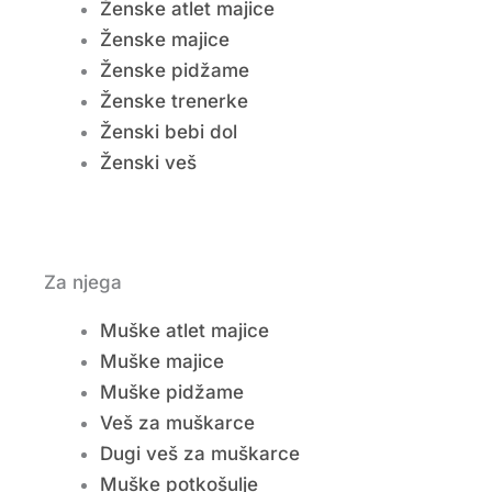
Ženske atlet majice
Ženske majice
Ženske pidžame
Ženske trenerke
Ženski bebi dol
Ženski veš
Za njega
Muške atlet majice
Muške majice
Muške pidžame
Veš za muškarce
Dugi veš za muškarce
Muške potkošulje