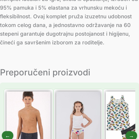
95% pamuka i 5% elastana za vrhunsku mekoću i
fleksibilnost. Ovaj komplet pruža izuzetnu udobnost
tokom celog dana, a jednostavno održavanje na 60
stepeni garantuje dugotrajnu postojanost i higijenu,
čineći ga savršenim izborom za roditelje.
Preporučeni proizvodi
Распон
Распон
Распон
цена:
цена:
цена:
од
од
од
309.00 рсд
249.00 рсд
735.00 
до
до
до
379.00 рсд
291.00 рсд
945.00 
←
→