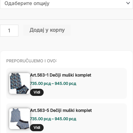
Додај у корпу
PREPORUČUJEMO I OVO:
Art.563-1 Dečiji muški komplet
735.00
рсд
–
945.00
рсд
Vidi
Art.563-5 Dečiji muški komplet
735.00
рсд
–
945.00
рсд
Vidi