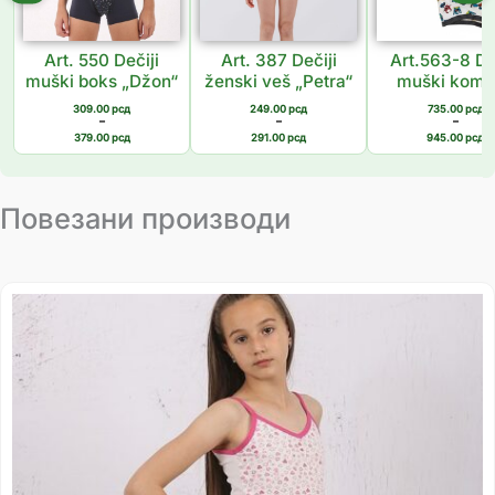
Art. 550 Dečiji
Art. 387 Dečiji
Art.563-8 De
muški boks „Džon“
ženski veš „Petra“
muški komp
309.00
рсд
249.00
рсд
735.00
рсд
–
–
–
379.00
рсд
291.00
рсд
945.00
рсд
Повезани производи
Распон
цена:
од
839.00 рсд
до
1,139.00 рсд