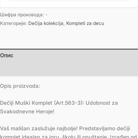
Шифра производа:
-
Категорије:
Dečija kolekcija
,
Kompleti za decu
Опис
Додатне информације
Opis proizvoda:
Dečiji Muški Komplet (Art.563-3): Udobnost za
Svakodnevne Heroje!
Vaš mališan zaslužuje najbolje! Predstavljamo dečiji
komplet idealan za igru, školu ili opuštanje, izrađen od