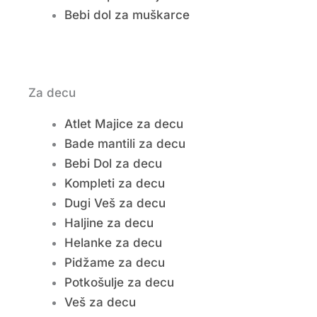
Bebi dol za muškarce
Za decu
Atlet Majice za decu
Bade mantili za decu
Bebi Dol za decu
Kompleti za decu
Dugi Veš za decu
Haljine za decu
Helanke za decu
Pidžame za decu
Potkošulje za decu
Veš za decu