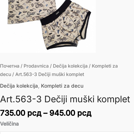
Почетна
/
Prodavnica
/
Dečija kolekcija
/
Kompleti za
decu
/ Art.563-3 Dečiji muški komplet
Dečija kolekcija
,
Kompleti za decu
Art.563-3 Dečiji muški komplet
735.00
рсд
–
945.00
рсд
Veličina