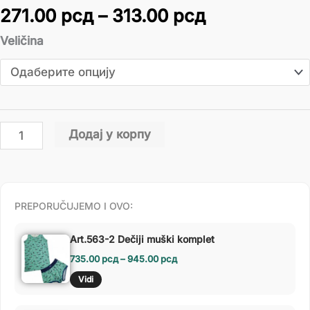
271.00
рсд
–
313.00
рсд
Veličina
Додај у корпу
PREPORUČUJEMO I OVO:
Art.563-2 Dečiji muški komplet
735.00
рсд
–
945.00
рсд
Vidi