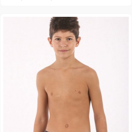
Распон
цена:
од
309.00 рсд
до
379.00 рсд