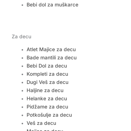
Bebi dol za muškarce
Za decu
Atlet Majice za decu
Bade mantili za decu
Bebi Dol za decu
Kompleti za decu
Dugi Veš za decu
Haljine za decu
Helanke za decu
Pidžame za decu
Potkošulje za decu
Veš za decu