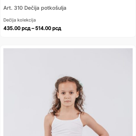
Art. 310 Dečija potkošulja
Dečija kolekcija
435.00
рсд
–
514.00
рсд
Распон
цена:
од
249.00 рсд
до
291.00 рсд