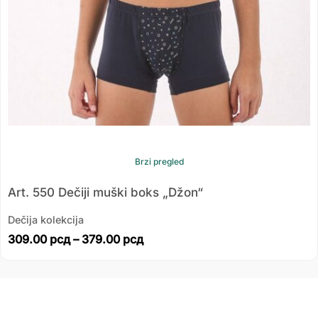
Brzi pregled
Art. 550 Dečiji muški boks „Džon“
Dečija kolekcija
309.00
рсд
–
379.00
рсд