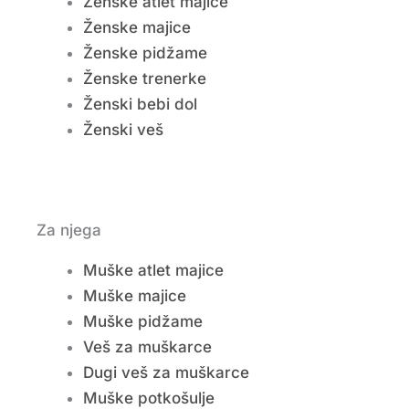
Ženske atlet majice
Ženske majice
Ženske pidžame
Ženske trenerke
Ženski bebi dol
Ženski veš
Za njega
Muške atlet majice
Muške majice
Muške pidžame
Veš za muškarce
Dugi veš za muškarce
Muške potkošulje