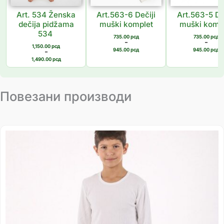
Art. 534 Ženska
Art.563-6 Dečiji
Art.563-5 De
dečija pidžama
muški komplet
muški komp
534
735.00
рсд
735.00
рсд
–
–
1,150.00
рсд
945.00
рсд
945.00
рсд
–
1,490.00
рсд
Повезани производи
Распон
цена:
од
435.00 рсд
до
514.00 рсд