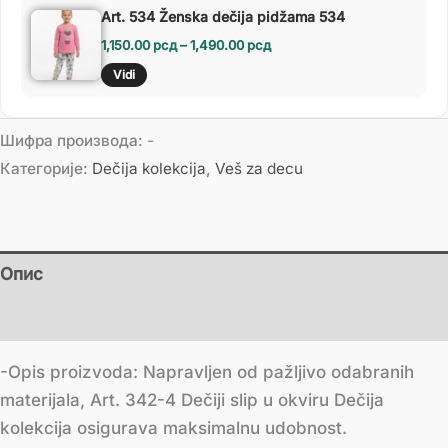
Art. 534 Ženska dečija pidžama 534
1,150.00
рсд
–
1,490.00
рсд
Vidi
Шифра производа:
-
Категорије:
Dečija kolekcija
,
Veš za decu
Опис
Додатне информације
-Opis proizvoda: Napravljen od pažljivo odabranih
materijala, Art. 342-4 Dečiji slip u okviru Dečija
kolekcija osigurava maksimalnu udobnost.