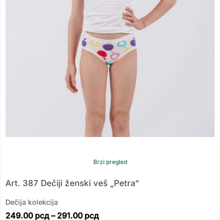
Brzi pregled
Art. 387 Dečiji ženski veš „Petra“
Dečija kolekcija
249.00
рсд
–
291.00
рсд