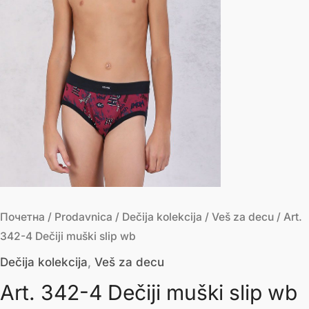
Почетна
/
Prodavnica
/
Dečija kolekcija
/
Veš za decu
/ Art.
342-4 Dečiji muški slip wb
Dečija kolekcija
,
Veš za decu
Art. 342-4 Dečiji muški slip wb