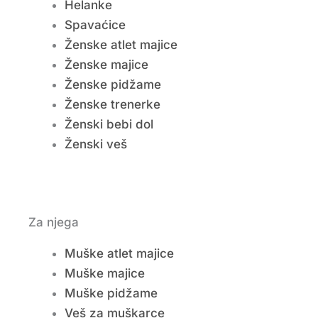
Helanke
Spavaćice
Ženske atlet majice
Ženske majice
Ženske pidžame
Ženske trenerke
Ženski bebi dol
Ženski veš
Za njega
Muške atlet majice
Muške majice
Muške pidžame
Veš za muškarce