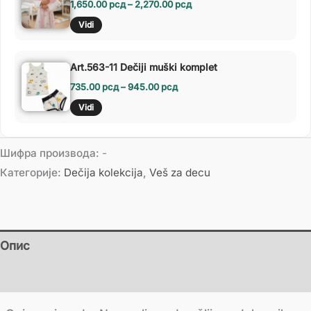
1,650.00
рсд
–
2,270.00
рсд
Vidi
Art.563-11 Dečiji muški komplet
735.00
рсд
–
945.00
рсд
Vidi
Шифра производа:
-
Категорије:
Dečija kolekcija
,
Veš za decu
Опис
Додатне информације