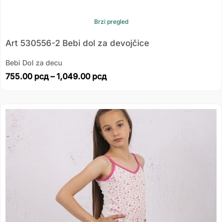
Brzi pregled
Art 530556-2 Bebi dol za devojčice
Bebi Dol za decu
755.00
рсд
–
1,049.00
рсд
Распон
цена:
од
839.00 рсд
до
1,139.00 рсд