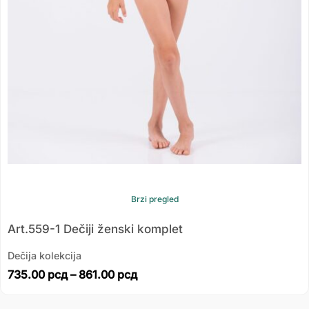
Brzi pregled
Art.559-1 Dečiji ženski komplet
Dečija kolekcija
735.00
рсд
–
861.00
рсд