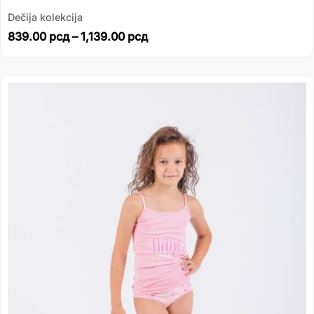
Dečija kolekcija
839.00
рсд
–
1,139.00
рсд
Распон
цена:
од
735.00 рсд
до
861.00 рсд