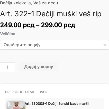
Dečija kolekcija
,
Veš za decu
Art. 322-1 Dečiji muški veš rip
249.00
рсд
–
299.00
рсд
Veličina
Додај у корпу
PREPORUČUJEMO I OVO:
Art. 530308-1 Dečiji ženski bade mantil