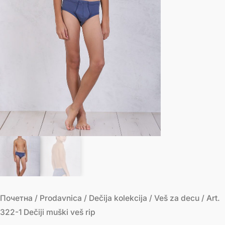
Почетна
/
Prodavnica
/
Dečija kolekcija
/
Veš za decu
/ Art.
322-1 Dečiji muški veš rip