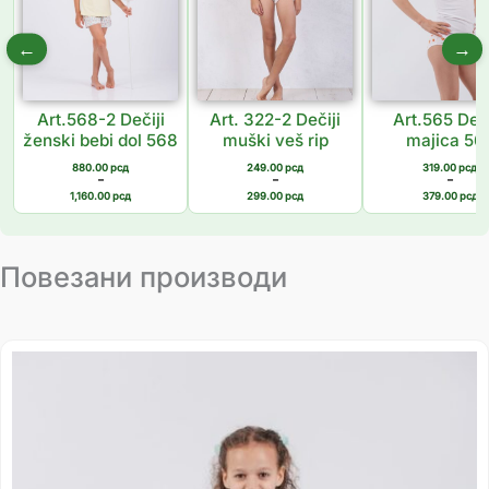
←
→
Art.568-2 Dečiji
Art. 322-2 Dečiji
Art.565 Deč
ženski bebi dol 568
muški veš rip
majica 56
880.00
рсд
249.00
рсд
319.00
рсд
–
–
–
1,160.00
рсд
299.00
рсд
379.00
рсд
Повезани производи
Распон
цена:
од
755.00 рсд
до
1,049.00 рсд