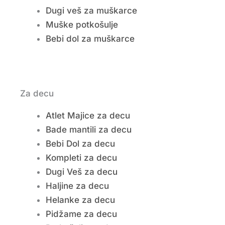
Dugi veš za muškarce
Muške potkošulje
Bebi dol za muškarce
Za decu
Atlet Majice za decu
Bade mantili za decu
Bebi Dol za decu
Kompleti za decu
Dugi Veš za decu
Haljine za decu
Helanke za decu
Pidžame za decu