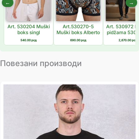
←
→
Art. 530204 Muški
Art.530270-5
Art. 530972 
boks singl
Muški boks Alberto
pidžama 5309
540.00
рсд
690.00
рсд
2,670.00
рсд
Повезани производи