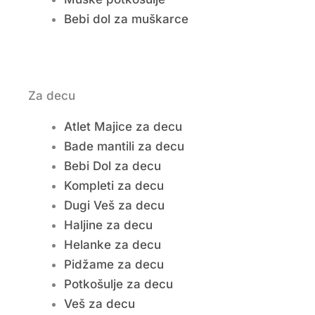
Bebi dol za muškarce
Za decu
Atlet Majice za decu
Bade mantili za decu
Bebi Dol za decu
Kompleti za decu
Dugi Veš za decu
Haljine za decu
Helanke za decu
Pidžame za decu
Potkošulje za decu
Veš za decu