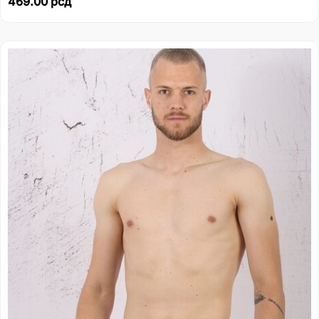
469.00
рсд