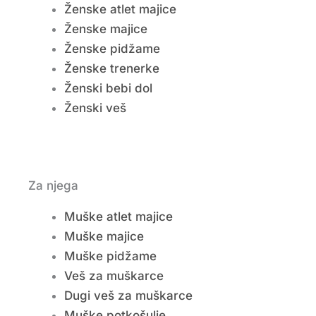
Ženske atlet majice
Ženske majice
Ženske pidžame
Ženske trenerke
Ženski bebi dol
Ženski veš
Za njega
Muške atlet majice
Muške majice
Muške pidžame
Veš za muškarce
Dugi veš za muškarce
Muške potkošulje