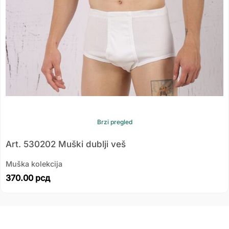
Brzi pregled
Art. 530202 Muški dublji veš
Muška kolekcija
370.00
рсд