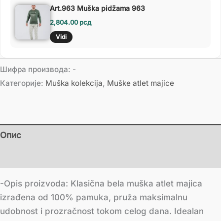
Art.963 Muška pidžama 963
2,804.00
рсд
Vidi
Шифра производа:
-
Категорије:
Muška kolekcija
,
Muške atlet majice
Опис
Додатне информације
-Opis proizvoda: Klasična bela muška atlet majica
izrađena od 100% pamuka, pruža maksimalnu
udobnost i prozračnost tokom celog dana. Idealan