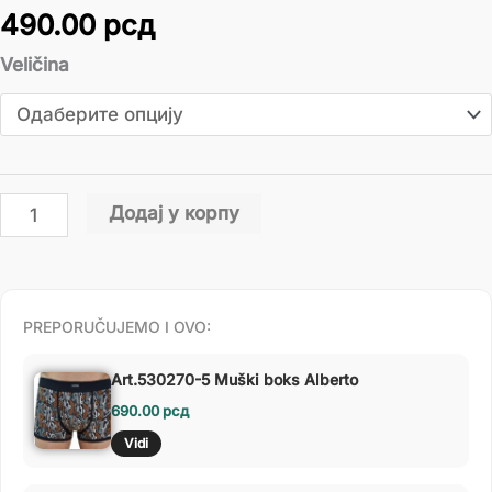
490.00
рсд
Veličina
Додај у корпу
PREPORUČUJEMO I OVO:
Art.530270-5 Muški boks Alberto
690.00
рсд
Vidi