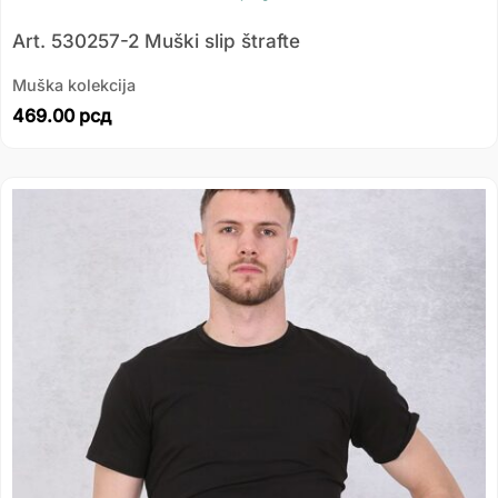
Art. 530257-2 Muški slip štrafte
Muška kolekcija
469.00
рсд