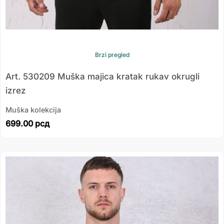
Brzi pregled
Art. 530209 Muška majica kratak rukav okrugli
izrez
Muška kolekcija
699.00
рсд