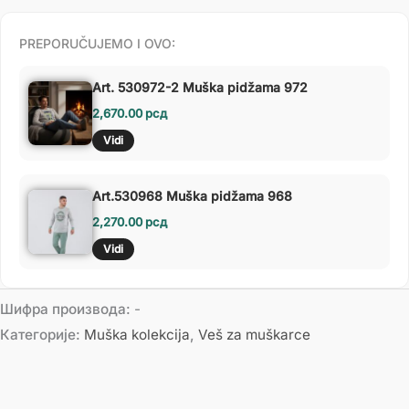
PREPORUČUJEMO I OVO:
Art. 530972-2 Muška pidžama 972
2,670.00
рсд
Vidi
Art.530968 Muška pidžama 968
2,270.00
рсд
Vidi
Шифра производа:
-
Категорије:
Muška kolekcija
,
Veš za muškarce