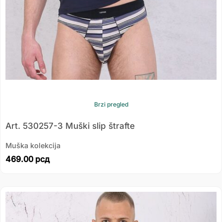
Brzi pregled
Art. 530257-3 Muški slip štrafte
Muška kolekcija
469.00
рсд