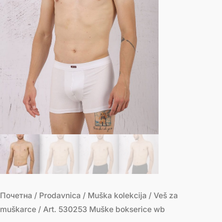
Почетна
/
Prodavnica
/
Muška kolekcija
/
Veš za
muškarce
/ Art. 530253 Muške bokserice wb