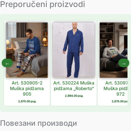
Preporučeni proizvodi
←
→
Art. 530905-2
Art. 530224 Muška
Art. 530972
Muška pidžama
pidžama „Roberto“
Muška pidž
905
972
2,994.00
рсд
2,670.00
рсд
2,670.00
рсд
Повезани производи