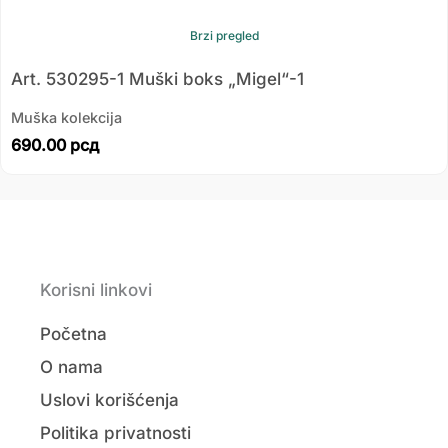
Brzi pregled
Art. 530295-1 Muški boks „Migel“-1
Muška kolekcija
690.00
рсд
Korisni linkovi
Početna
O nama
Uslovi korišćenja
Politika privatnosti