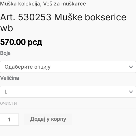
Muška kolekcija
,
Veš za muškarce
Art. 530253 Muške bokserice
wb
570.00
рсд
Boja
Veličina
ОЧИСТИ
Додај у корпу