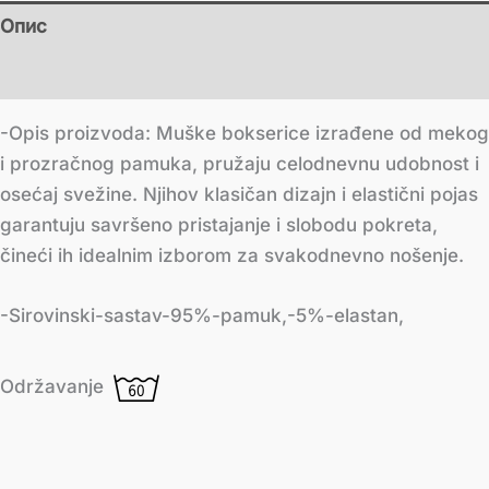
Опис
Додатне информације
-Opis proizvoda: Muške bokserice izrađene od mekog
i prozračnog pamuka, pružaju celodnevnu udobnost i
osećaj svežine. Njihov klasičan dizajn i elastični pojas
garantuju savršeno pristajanje i slobodu pokreta,
čineći ih idealnim izborom za svakodnevno nošenje.
-Sirovinski-sastav-95%-pamuk,-5%-elastan,
Održavanje