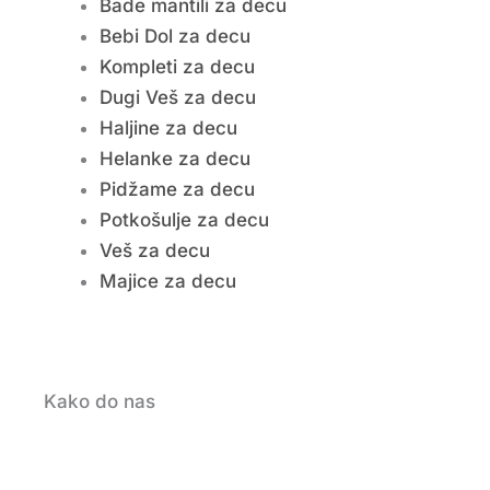
Bade mantili za decu
Bebi Dol za decu
Kompleti za decu
Dugi Veš za decu
Haljine za decu
Helanke za decu
Pidžame za decu
Potkošulje za decu
Veš za decu
Majice za decu
Kako do nas