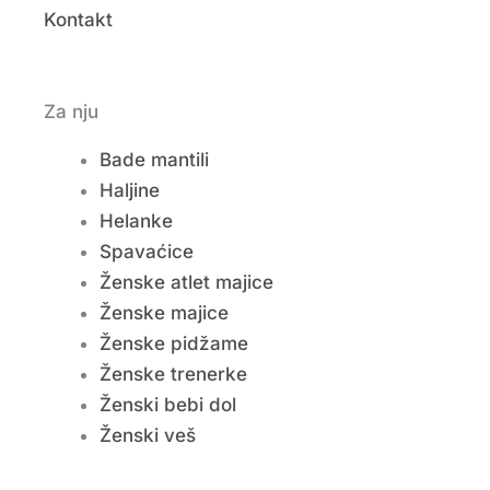
Kontakt
Za nju
Bade mantili
Haljine
Helanke
Spavaćice
Ženske atlet majice
Ženske majice
Ženske pidžame
Ženske trenerke
Ženski bebi dol
Ženski veš