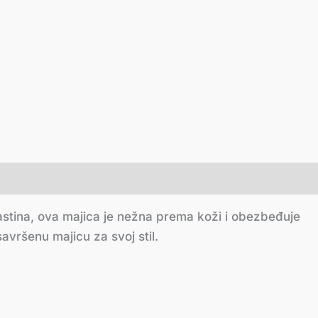
astina, ova majica je nežna prema koži i obezbeđuje
vršenu majicu za svoj stil.