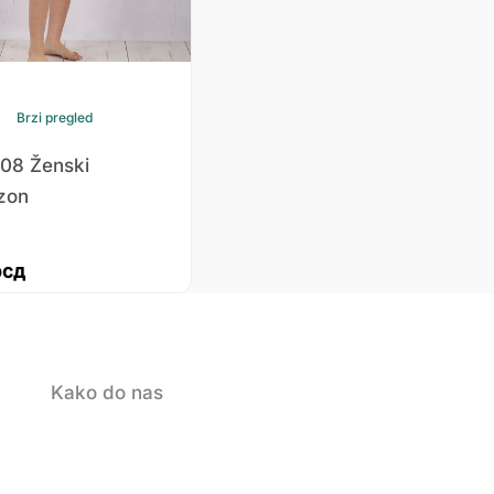
Brzi pregled
108 Ženski
zon
рсд
Kako do nas