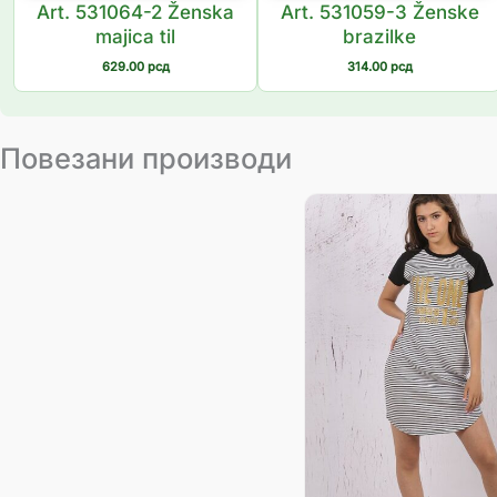
Art. 531064-2 Ženska
Art. 531059-3 Ženske
majica til
brazilke
629.00
рсд
314.00
рсд
Повезани производи