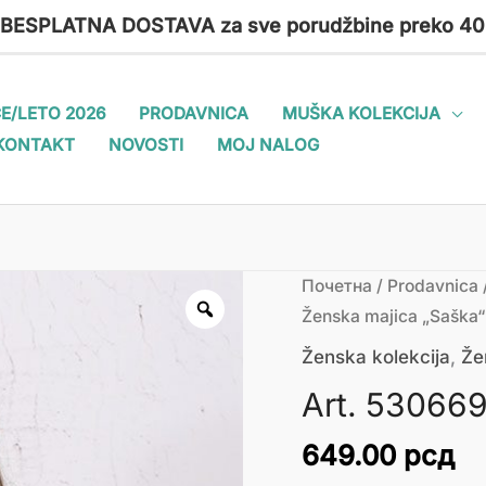
 BESPLATNA DOSTAVA za sve porudžbine preko 40
E/LETO 2026
PRODAVNICA
MUŠKA KOLEKCIJA
KONTAKT
NOVOSTI
MOJ NALOG
Art.
Почетна
/
Prodavnica
530669
Ženska majica „Saška“
Ženska
Ženska kolekcija
,
Že
majica
Art. 530669
"Saška"
количина
649.00
рсд