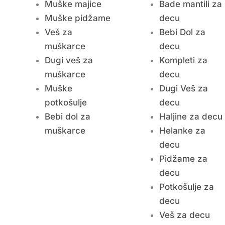
Muške majice
Bade mantili za
Muške pidžame
decu
Veš za
Bebi Dol za
muškarce
decu
Dugi veš za
Kompleti za
muškarce
decu
Muške
Dugi Veš za
potkošulje
decu
Bebi dol za
Haljine za decu
muškarce
Helanke za
decu
Pidžame za
decu
Potkošulje za
decu
Veš za decu