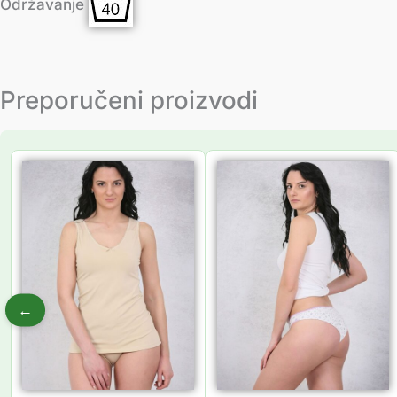
Održavanje
Preporučeni proizvodi
←