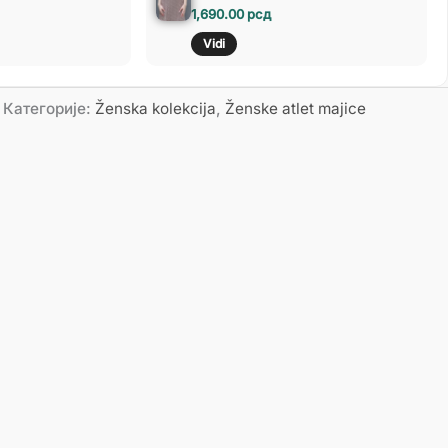
1,690.00
рсд
Vidi
Категорије:
Ženska kolekcija
,
Ženske atlet majice