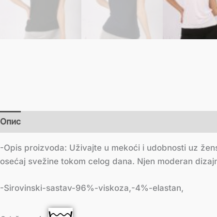
Опис
Додатне информације
-Opis proizvoda: Uživajte u mekoći i udobnosti uz že
osećaj svežine tokom celog dana. Njen moderan dizajn
-Sirovinski-sastav-96%-viskoza,-4%-elastan,