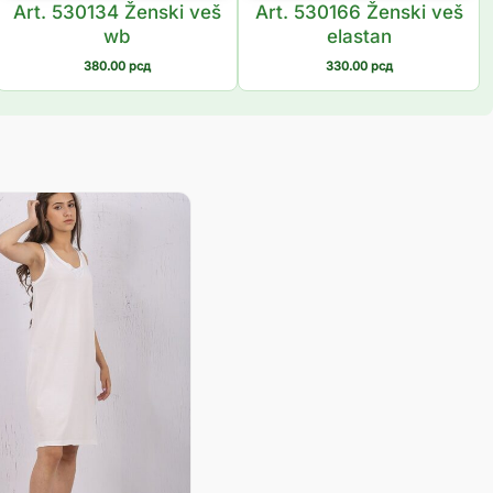
Art. 530134 Ženski veš
Art. 530166 Ženski veš
wb
elastan
380.00
рсд
330.00
рсд