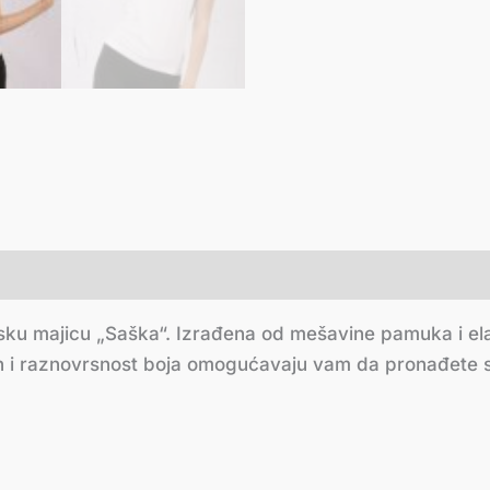
nsku majicu „Saška“. Izrađena od mešavine pamuka i el
 i raznovrsnost boja omogućavaju vam da pronađete sa