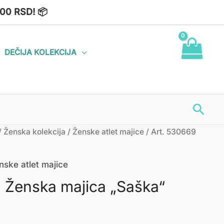
00 RSD! 📦
DEČIJA KOLEKCIJA
Пре
/
Ženska kolekcija
/
Ženske atlet majice
/ Art. 530669
nske atlet majice
 Ženska majica „Saška“