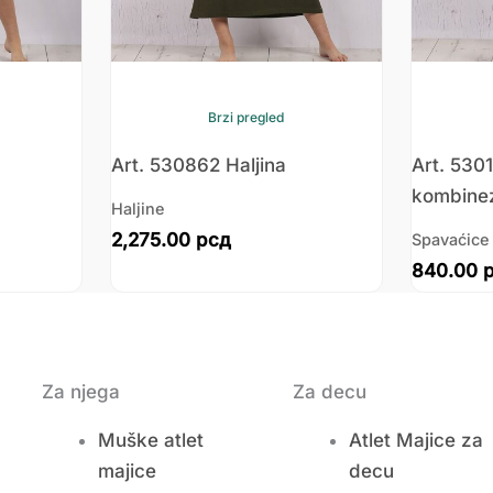
Brzi pregled
Art. 530862 Haljina
Art. 530
kombine
Haljine
2,275.00
рсд
Spavaćice
840.00
Za njega
Za decu
Muške atlet
Atlet Majice za
majice
decu