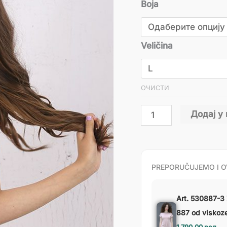
Boja
Veličina
ОЧИСТИ
Додај у
PREPORUČUJEMO I O
Art. 530887-3 
887 od viskoze 
1,790.00
рсд