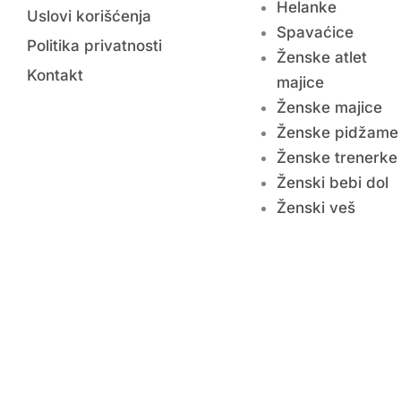
Helanke
Uslovi korišćenja
Spavaćice
Politika privatnosti
Ženske atlet
Kontakt
majice
Ženske majice
Ženske pidžame
Ženske trenerke
Ženski bebi dol
Ženski veš