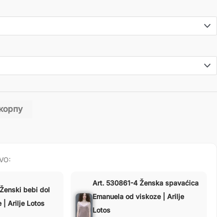
 корпу
VO:
Art. 530861-4 Ženska spavaćica
Ženski bebi dol
Emanuela od viskoze | Arilje
| Arilje Lotos
Lotos