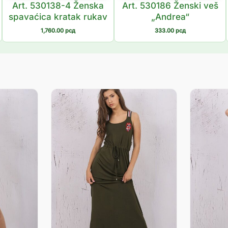
Art. 530138-4 Ženska
Art. 530186 Ženski veš
spavaćica kratak rukav
„Andrea“
1,760.00
рсд
333.00
рсд