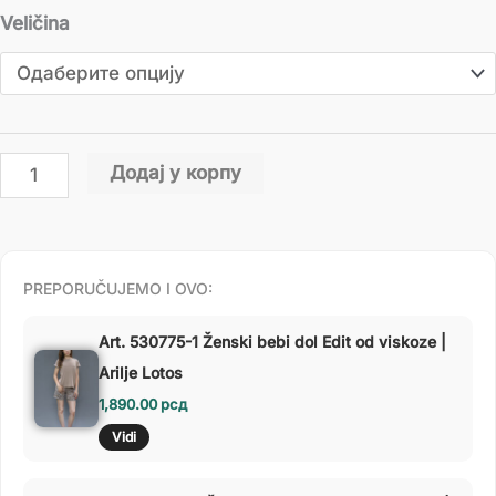
Veličina
Додај у корпу
PREPORUČUJEMO I OVO:
Art. 530775-1 Ženski bebi dol Edit od viskoze |
Arilje Lotos
1,890.00
рсд
Vidi