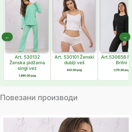
←
→
Art. 530132
Art. 530101 Ženski
Art.530658 M
Ženska pidžama
dublji veš
Britni
singl vez
320.00
рсд
1,170.00
рсд
1,990.00
рсд
Повезани производи