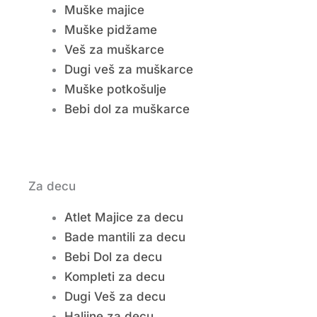
Muške majice
Muške pidžame
Veš za muškarce
Dugi veš za muškarce
Muške potkošulje
Bebi dol za muškarce
Za decu
Atlet Majice za decu
Bade mantili za decu
Bebi Dol za decu
Kompleti za decu
Dugi Veš za decu
Haljine za decu