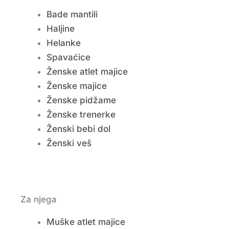
Bade mantili
Haljine
Helanke
Spavaćice
Ženske atlet majice
Ženske majice
Ženske pidžame
Ženske trenerke
Ženski bebi dol
Ženski veš
Za njega
Muške atlet majice