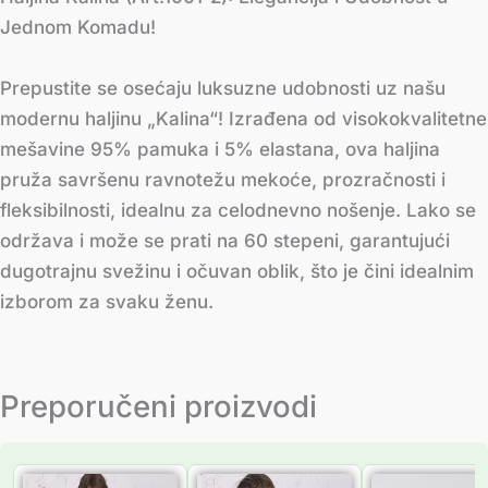
Jednom Komadu!
Prepustite se osećaju luksuzne udobnosti uz našu
modernu haljinu „Kalina“! Izrađena od visokokvalitetne
mešavine 95% pamuka i 5% elastana, ova haljina
pruža savršenu ravnotežu mekoće, prozračnosti i
fleksibilnosti, idealnu za celodnevno nošenje. Lako se
održava i može se prati na 60 stepeni, garantujući
dugotrajnu svežinu i očuvan oblik, što je čini idealnim
izborom za svaku ženu.
Preporučeni proizvodi