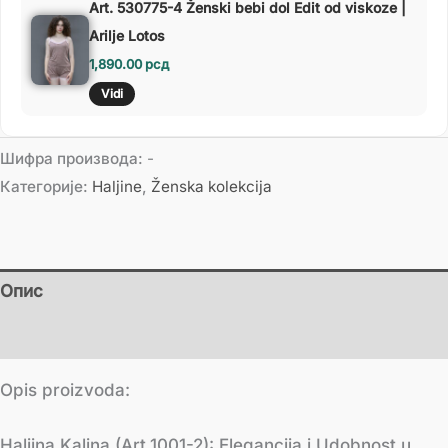
Art. 530775-4 Ženski bebi dol Edit od viskoze |
Arilje Lotos
1,890.00
рсд
Vidi
Шифра производа:
-
Категорије:
Haljine
,
Ženska kolekcija
Опис
Додатне информације
Opis proizvoda:
Haljina Kalina (Art.1001-2): Elegancija i Udobnost u