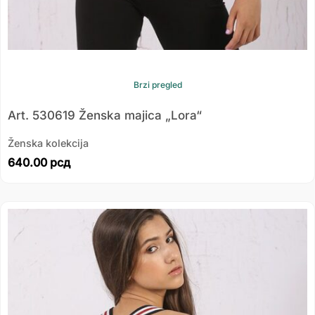
Brzi pregled
Art. 530619 Ženska majica „Lora“
Ženska kolekcija
640.00
рсд