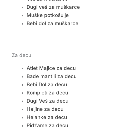
Dugi veš za muškarce
Muške potkošulje
Bebi dol za muškarce
Za decu
Atlet Majice za decu
Bade mantili za decu
Bebi Dol za decu
Kompleti za decu
Dugi Veš za decu
Haljine za decu
Helanke za decu
Pidžame za decu