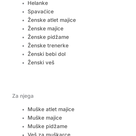
Helanke
Spavaćice
Ženske atlet majice
Ženske majice
Ženske pidžame
Ženske trenerke
Ženski bebi dol
Ženski veš
Za njega
Muške atlet majice
Muške majice
Muške pidžame
Veš za muškarce