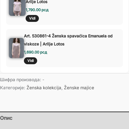
Arilje Lotos
1,790.00
рсд
Vidi
Art. 530861-4 Ženska spavaćica Emanuela od
viskoze | Arilje Lotos
1,690.00
рсд
Vidi
Шифра производа:
-
Категорије:
Ženska kolekcija
,
Ženske majice
Опис