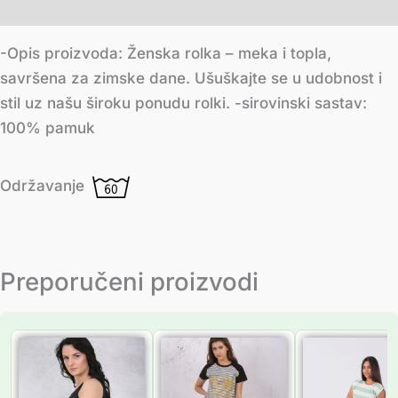
Додатне информације
-Opis proizvoda: Ženska rolka – meka i topla,
savršena za zimske dane. Ušuškajte se u udobnost i
stil uz našu široku ponudu rolki. -sirovinski sastav:
100% pamuk
Održavanje
Preporučeni proizvodi