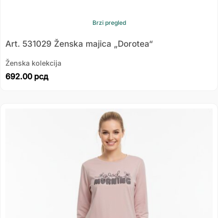
Brzi pregled
Art. 531029 Ženska majica „Dorotea“
Ženska kolekcija
692.00
рсд