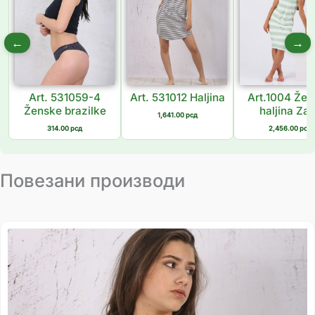
←
→
Art. 531059-4
Art. 531012 Haljina
Art.1004 Žen
Ženske brazilke
haljina Zar
1,641.00
рсд
314.00
рсд
2,456.00
рсд
Повезани производи