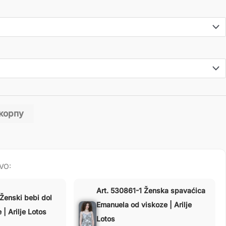
 корпу
VO:
Art. 530861-1 Ženska spavaćica
Ženski bebi dol
Emanuela od viskoze | Arilje
| Arilje Lotos
Lotos