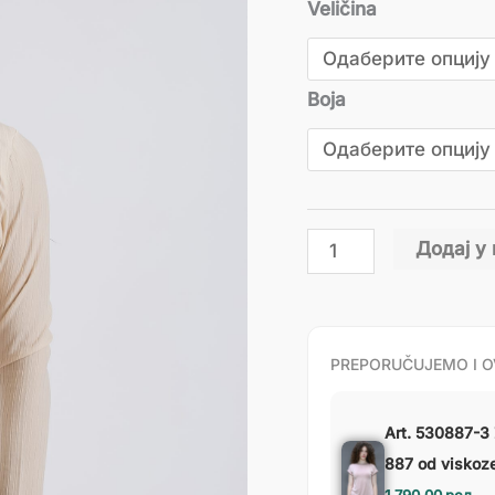
Veličina
Boja
Додај у
PREPORUČUJEMO I O
Art. 530887-3 
887 od viskoze 
1,790.00
рсд