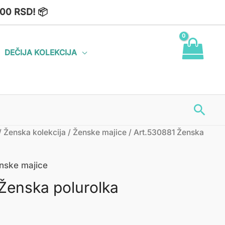
00 RSD! 📦
DEČIJA KOLEKCIJA
Пре
/
Ženska kolekcija
/
Ženske majice
/ Art.530881 Ženska
nske majice
Ženska polurolka