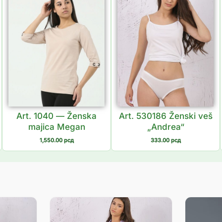
Art. 1040 — Ženska
Art. 530186 Ženski veš
majica Megan
„Andrea“
1,550.00
рсд
333.00
рсд