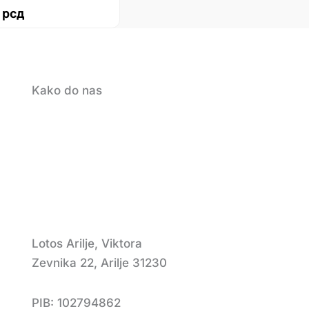
0
рсд
Kako do nas
Lotos Arilje, Viktora
Zevnika 22, Arilje 31230
PIB: 102794862