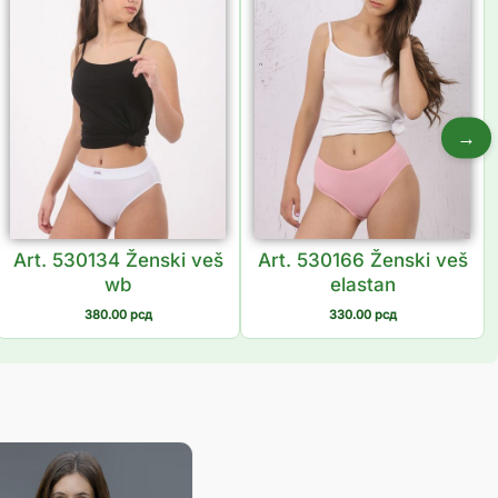
→
Art. 530134 Ženski veš
Art. 530166 Ženski veš
wb
elastan
380.00
рсд
330.00
рсд