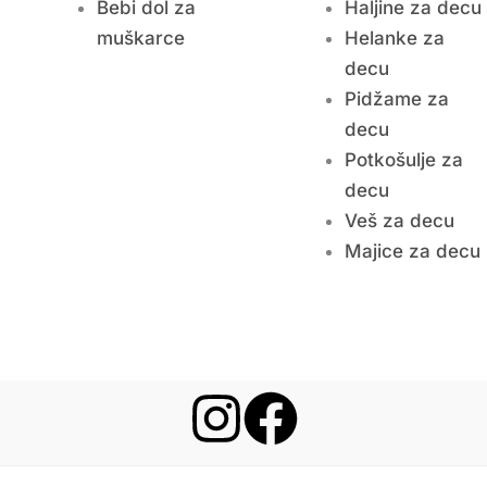
Bebi dol za
Haljine za decu
muškarce
Helanke za
decu
Pidžame za
decu
Potkošulje za
decu
Veš za decu
Majice za decu