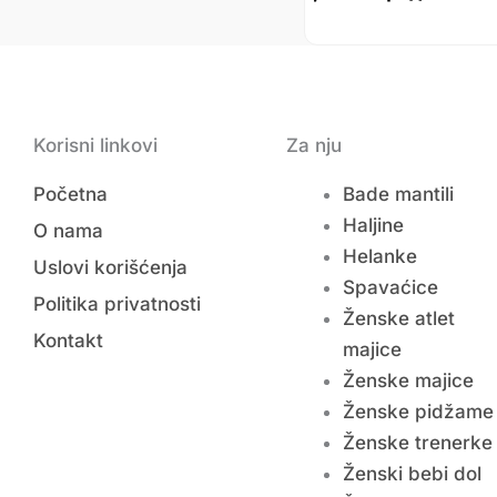
Korisni linkovi
Za nju
Početna
Bade mantili
Haljine
O nama
Helanke
Uslovi korišćenja
Spavaćice
Politika privatnosti
Ženske atlet
Kontakt
majice
Ženske majice
Ženske pidžame
Ženske trenerke
Ženski bebi dol