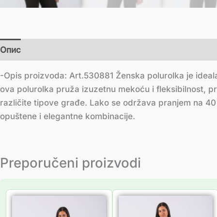
Опис
Додатне информације
-Opis proizvoda: Art.530881 Ženska polurolka je ideal
ova polurolka pruža izuzetnu mekoću i fleksibilnost, p
različite tipove građe. Lako se održava pranjem na 40 
opuštene i elegantne kombinacije.
Preporučeni proizvodi