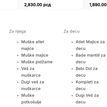
2,830.00
рсд
1,890.0
Za njega
Za decu
Muške atlet
Atlet Majice za
majice
decu
Muške majice
Bade mantili za
Muške pidžame
decu
Veš za
Bebi Dol za
muškarce
decu
Dugi veš za
Kompleti za
muškarce
decu
Muške
Dugi Veš za
potkošulje
decu