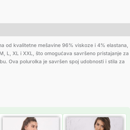
đena od kvalitetne mešavine 96% viskoze i 4% elastana,
 M, L, XL i XXL, što omogućava savršeno pristajanje za
u. Ova polurolka je savršen spoj udobnosti i stila za