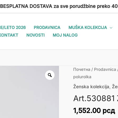
 BESPLATNA DOSTAVA za sve porudžbine preko 40
E/LETO 2026
PRODAVNICA
MUŠKA KOLEKCIJA
KONTAKT
NOVOSTI
MOJ NALOG
Art.530881
Почетна
/
Prodavnica
Ženska
polurolka
polurolka
Ženska kolekcija
,
Že
количина
Art.530881 
1,552.00
рсд