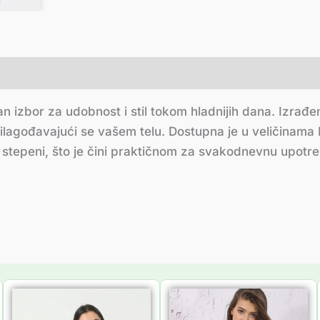
an izbor za udobnost i stil tokom hladnijih dana. Izra
rilagođavajući se vašem telu. Dostupna je u veličinama
stepeni, što je čini praktičnom za svakodnevnu upotreb