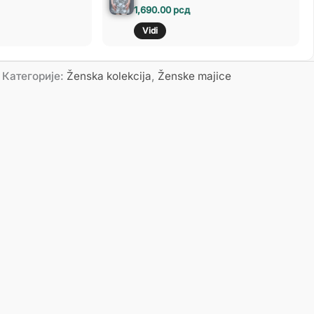
1,690.00
рсд
Vidi
Категорије:
Ženska kolekcija
,
Ženske majice