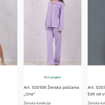
Brzi pregled
Art. 530109 Ženska pidžama
Art. 530
„Una“
Edit od v
Ženska kolekcija
Ženska kol