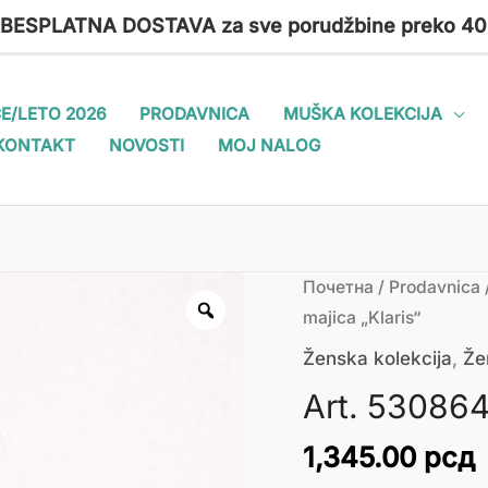
 BESPLATNA DOSTAVA za sve porudžbine preko 40
E/LETO 2026
PRODAVNICA
MUŠKA KOLEKCIJA
KONTAKT
NOVOSTI
MOJ NALOG
Art.
Почетна
/
Prodavnica
530864
majica „Klaris“
Ženska
Ženska kolekcija
,
Že
majica
Art. 530864
"Klaris"
количина
1,345.00
рсд