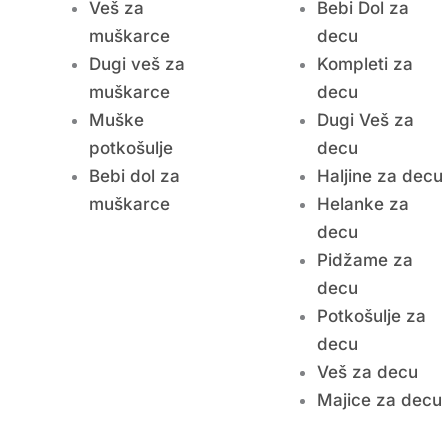
Veš za
Bebi Dol za
muškarce
decu
Dugi veš za
Kompleti za
muškarce
decu
Muške
Dugi Veš za
potkošulje
decu
Bebi dol za
Haljine za decu
muškarce
Helanke za
decu
Pidžame za
decu
Potkošulje za
decu
Veš za decu
Majice za decu