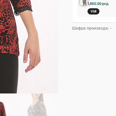
1,650.00
рсд
Vidi
Шифра производа:
-