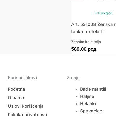
Brzi pregled
Art. 531008 Ženska 
tanka bretela til
Ženska kolekcija
589.00
рсд
Korisni linkovi
Za nju
Početna
Bade mantili
Haljine
O nama
Helanke
Uslovi korišćenja
Spavaćice
Politika privatnosti