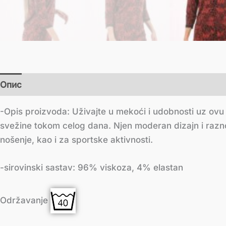
Опис
Додатне информације
-Opis proizvoda: Uživajte u mekoći i udobnosti uz ovu
svežine tokom celog dana. Njen moderan dizajn i razn
nošenje, kao i za sportske aktivnosti.
-sirovinski sastav: 96% viskoza, 4% elastan
Održavanje