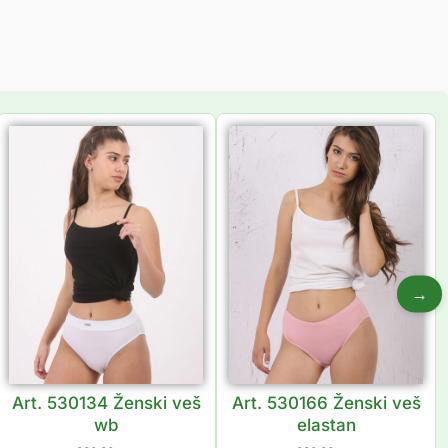
→
Art. 530134 Ženski veš
Art. 530166 Ženski veš
wb
elastan