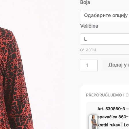
Boja
Veličina
ОЧИСТИ
Додај у
PREPORUČUJEMO I O
Art. 530860-3 
spavaćica 860–
kratki rukav | Lo