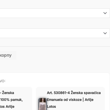
 корпу
VO:
— Ženska
Art. 530861-4 Ženska spavaćica
 100% pamuk,
Emanuela od viskoze | Arilje
tos Arilje
Lotos