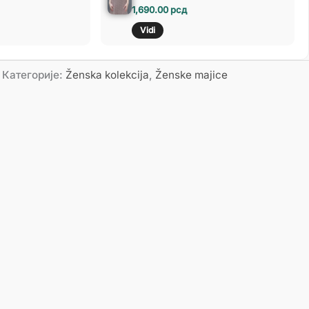
1,690.00
рсд
Vidi
Категорије:
Ženska kolekcija
,
Ženske majice