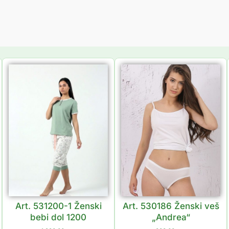
Art. 531200-1 Ženski
Art. 530186 Ženski veš
bebi dol 1200
„Andrea“