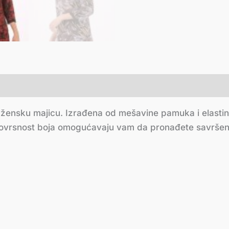
 žensku majicu. Izrađena od mešavine pamuka i elastin
ovrsnost boja omogućavaju vam da pronađete savršenu 