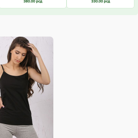
380.00
рсд
330.00
рсд