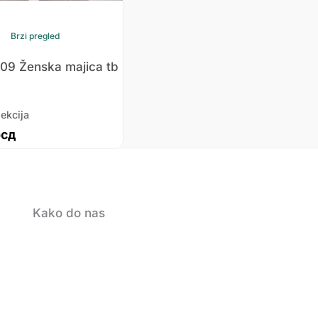
Brzi pregled
009 Ženska majica tb
ekcija
рсд
Kako do nas