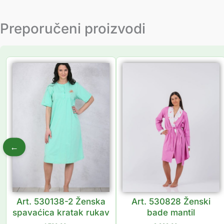
Preporučeni proizvodi
←
Art. 530138-2 Ženska
Art. 530828 Ženski
spavaćica kratak rukav
bade mantil