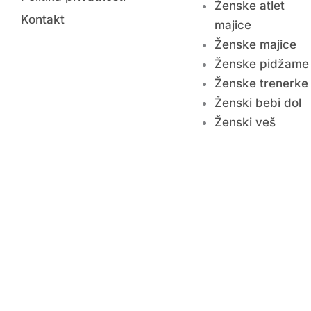
Ženske atlet
Kontakt
majice
Ženske majice
Ženske pidžame
Ženske trenerke
Ženski bebi dol
Ženski veš