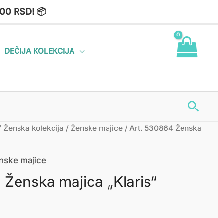
00 RSD! 📦
DEČIJA KOLEKCIJA
Пре
/
Ženska kolekcija
/
Ženske majice
/ Art. 530864 Ženska
nske majice
 Ženska majica „Klaris“