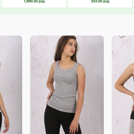
1,990.00
рсд
333.00
рсд