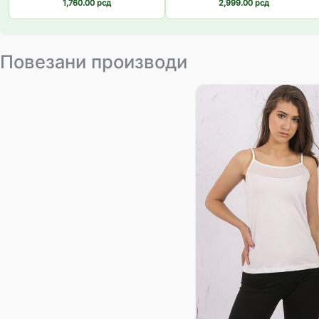
1,760.00
рсд
2,999.00
рсд
Повезани производи