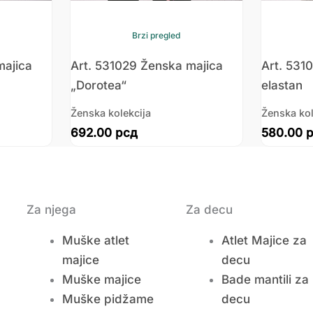
Brzi pregled
majica
Art. 531029 Ženska majica
Art. 531
„Dorotea“
elastan
Ženska kolekcija
Ženska kol
692.00
рсд
580.00
Za njega
Za decu
Muške atlet
Atlet Majice za
majice
decu
Muške majice
Bade mantili za
Muške pidžame
decu