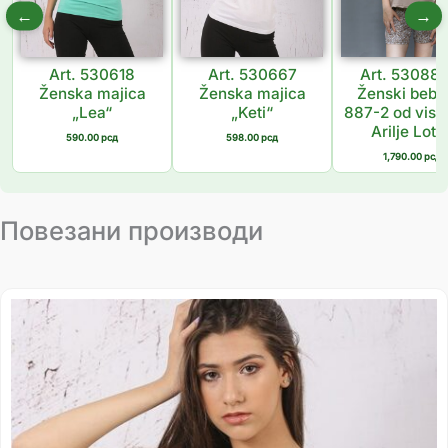
←
→
Art. 530618
Art. 530667
Art. 53088
Ženska majica
Ženska majica
Ženski bebi 
„Lea“
„Keti“
887-2 od visk
Arilje Loto
590.00
рсд
598.00
рсд
1,790.00
рсд
Повезани производи