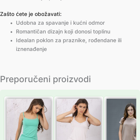
Zašto ćete je obožavati:
Udobna za spavanje i kućni odmor
Romantičan dizajn koji donosi toplinu
Idealan poklon za praznike, rođendane ili
iznenađenje
Preporučeni proizvodi