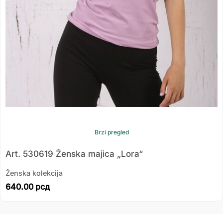
Brzi pregled
Art. 530619 Ženska majica „Lora“
Ženska kolekcija
640.00
рсд