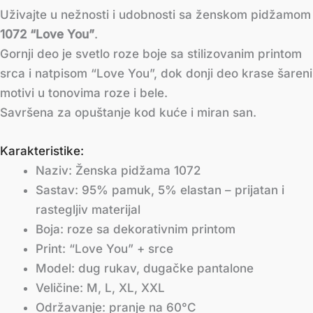
Uživajte u nežnosti i udobnosti sa ženskom pidžamom
1072 “Love You”
.
Gornji deo je svetlo roze boje sa stilizovanim printom
srca i natpisom “Love You”, dok donji deo krase šareni
motivi u tonovima roze i bele.
Savršena za opuštanje kod kuće i miran san.
Karakteristike:
Naziv: Ženska pidžama 1072
Sastav: 95% pamuk, 5% elastan – prijatan i
rastegljiv materijal
Boja: roze sa dekorativnim printom
Print: “Love You” + srce
Model: dug rukav, dugačke pantalone
Veličine: M, L, XL, XXL
Održavanje: pranje na 60°C