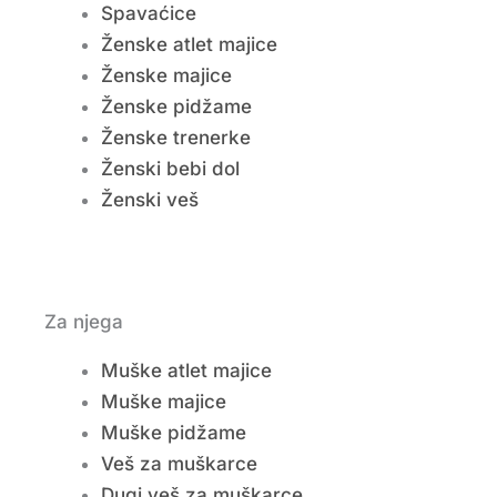
Spavaćice
Ženske atlet majice
Ženske majice
Ženske pidžame
Ženske trenerke
Ženski bebi dol
Ženski veš
Za njega
Muške atlet majice
Muške majice
Muške pidžame
Veš za muškarce
Dugi veš za muškarce