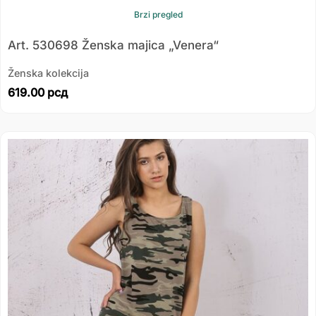
Brzi pregled
Art. 530698 Ženska majica „Venera“
Ženska kolekcija
619.00
рсд