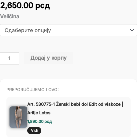
2,650.00
рсд
Veličina
Додај у корпу
PREPORUČUJEMO I OVO:
Art. 530775-1 Ženski bebi dol Edit od viskoze |
Arilje Lotos
1,890.00
рсд
Vidi