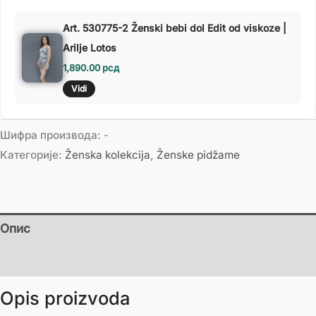
Art. 530775-2 Ženski bebi dol Edit od viskoze |
Arilje Lotos
1,890.00
рсд
Vidi
Шифра производа:
-
Категорије:
Ženska kolekcija
,
Ženske pidžame
Опис
Додатне информације
Opis proizvoda