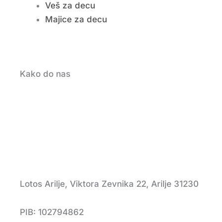
Veš za decu
Majice za decu
Kako do nas
Lotos Arilje, Viktora Zevnika 22, Arilje 31230
PIB: 102794862