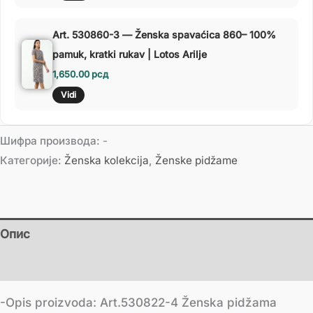
Art. 530860-3 — Ženska spavaćica 860– 100%
pamuk, kratki rukav | Lotos Arilje
1,650.00
рсд
Vidi
Шифра производа:
-
Категорије:
Ženska kolekcija
,
Ženske pidžame
Опис
Додатне информације
-Opis proizvoda: Art.530822-4 Ženska pidžama