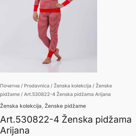
Почетна
/
Prodavnica
/
Ženska kolekcija
/
Ženske
pidžame
/ Art.530822-4 Ženska pidžama Arijana
Ženska kolekcija
,
Ženske pidžame
Art.530822-4 Ženska pidžama
Arijana