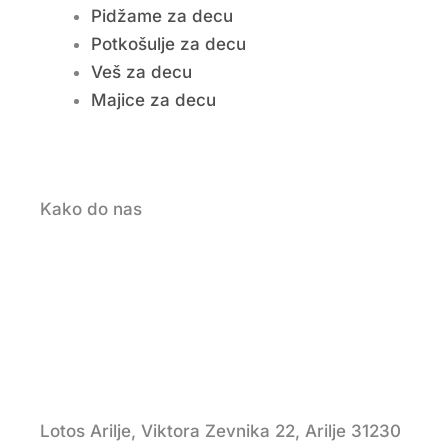
Pidžame za decu
Potkošulje za decu
Veš za decu
Majice za decu
Kako do nas
Lotos Arilje, Viktora Zevnika 22, Arilje 31230