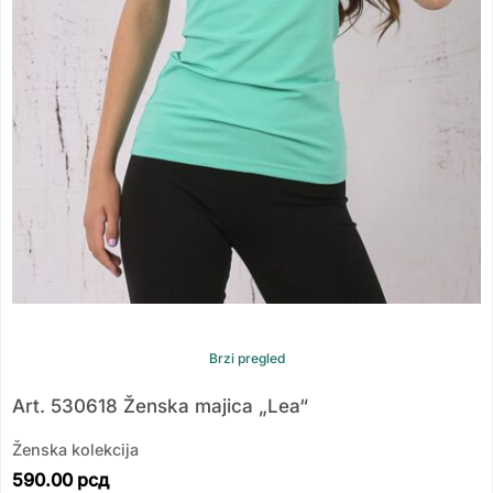
Brzi pregled
Art. 530618 Ženska majica „Lea“
Ženska kolekcija
590.00
рсд