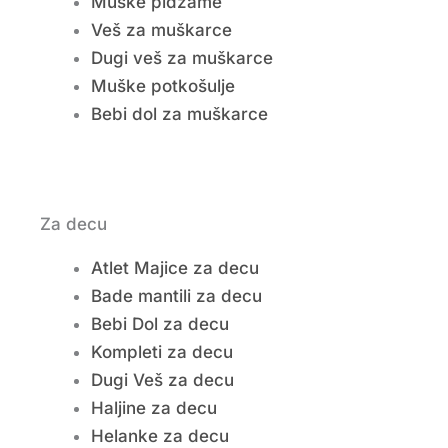
Muške pidžame
Veš za muškarce
Dugi veš za muškarce
Muške potkošulje
Bebi dol za muškarce
Za decu
Atlet Majice za decu
Bade mantili za decu
Bebi Dol za decu
Kompleti za decu
Dugi Veš za decu
Haljine za decu
Helanke za decu