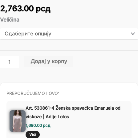
2,763.00
рсд
Veličina
Додај у корпу
PREPORUČUJEMO I OVO:
Art. 530861-4 Ženska spavaćica Emanuela od
viskoze | Arilje Lotos
1,690.00
рсд
Vidi