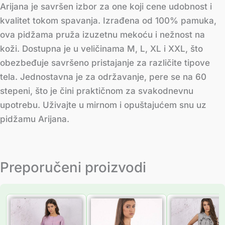
Arijana je savršen izbor za one koji cene udobnost i
kvalitet tokom spavanja. Izrađena od 100% pamuka,
ova pidžama pruža izuzetnu mekoću i nežnost na
koži. Dostupna je u veličinama M, L, XL i XXL, što
obezbeđuje savršeno pristajanje za različite tipove
tela. Jednostavna je za održavanje, pere se na 60
stepeni, što je čini praktičnom za svakodnevnu
upotrebu. Uživajte u mirnom i opuštajućem snu uz
pidžamu Arijana.
Preporučeni proizvodi