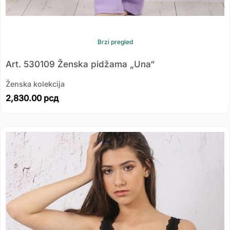
Brzi pregled
Art. 530109 Ženska pidžama „Una“
Ženska kolekcija
2,830.00
рсд