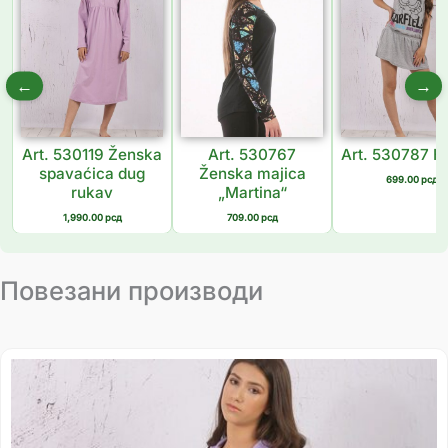
←
→
Art. 530119 Ženska
Art. 530767
Art. 530787 Ha
spavaćica dug
Ženska majica
699.00
рсд
rukav
„Martina“
1,990.00
рсд
709.00
рсд
Повезани производи