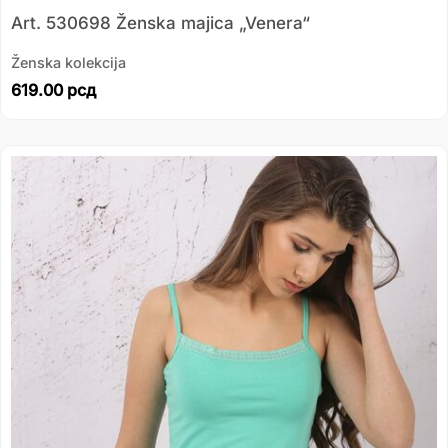
Art. 530698 Ženska majica „Venera“
Ženska kolekcija
619.00
рсд