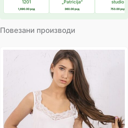
1201
„Patricija“
studio
1,690.00
рсд
360.00
рсд
753.00
рсд
Повезани производи