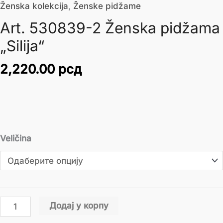
Ženska kolekcija
,
Ženske pidžame
Art. 530839-2 Ženska pidžama
„Silija“
2,220.00
рсд
Veličina
Додај у корпу