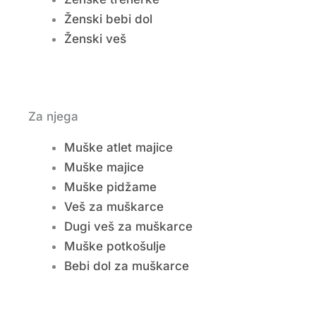
Ženski bebi dol
Ženski veš
Za njega
Muške atlet majice
Muške majice
Muške pidžame
Veš za muškarce
Dugi veš za muškarce
Muške potkošulje
Bebi dol za muškarce