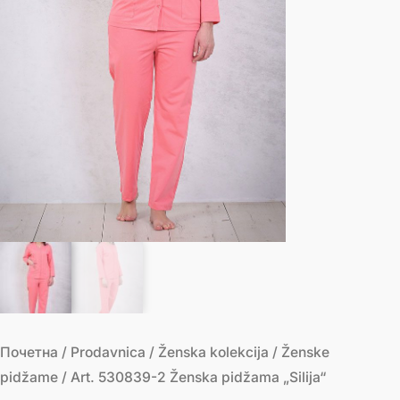
Почетна
/
Prodavnica
/
Ženska kolekcija
/
Ženske
pidžame
/ Art. 530839-2 Ženska pidžama „Silija“