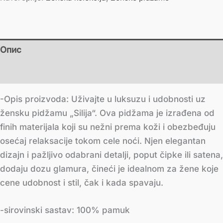
Опис
Додатне информације
-Opis proizvoda: Uživajte u luksuzu i udobnosti uz
žensku pidžamu „Silija“. Ova pidžama je izrađena od
finih materijala koji su nežni prema koži i obezbeđuju
osećaj relaksacije tokom cele noći. Njen elegantan
dizajn i pažljivo odabrani detalji, poput čipke ili satena,
dodaju dozu glamura, čineći je idealnom za žene koje
cene udobnost i stil, čak i kada spavaju.
-sirovinski sastav: 100% pamuk