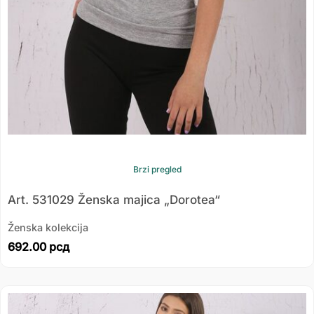
Brzi pregled
Art. 531029 Ženska majica „Dorotea“
Ženska kolekcija
692.00
рсд