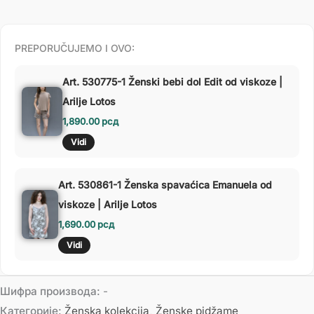
PREPORUČUJEMO I OVO:
Art. 530775-1 Ženski bebi dol Edit od viskoze |
Arilje Lotos
1,890.00
рсд
Vidi
Art. 530861-1 Ženska spavaćica Emanuela od
viskoze | Arilje Lotos
1,690.00
рсд
Vidi
Шифра производа:
-
Категорије:
Ženska kolekcija
,
Ženske pidžame