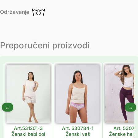
Održavanje
Preporučeni proizvodi
←
→
Art.531201-3
Art. 530784-1
Art. 5307
Ženski bebi dol
Ženski veš
Ženske hela