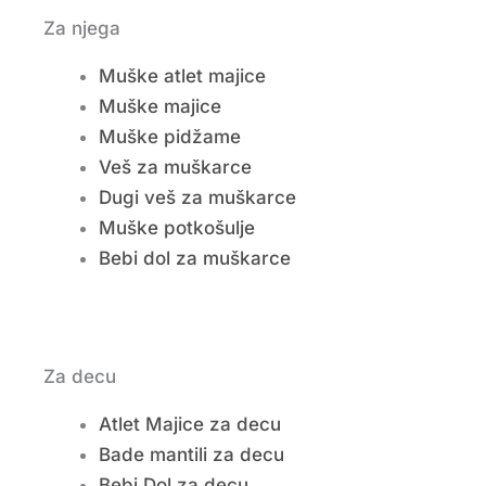
Za njega
Muške atlet majice
Muške majice
Muške pidžame
Veš za muškarce
Dugi veš za muškarce
Muške potkošulje
Bebi dol za muškarce
Za decu
Atlet Majice za decu
Bade mantili za decu
Bebi Dol za decu