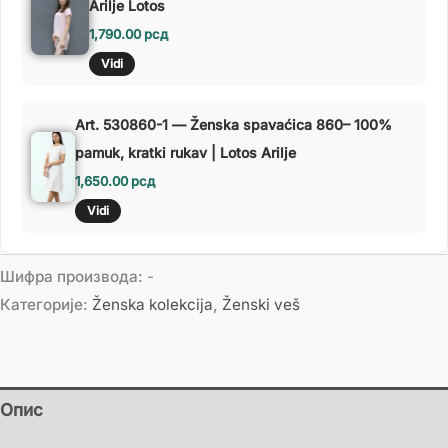
Arilje Lotos
1,790.00
рсд
Vidi
Art. 530860-1 — Ženska spavaćica 860– 100%
pamuk, kratki rukav | Lotos Arilje
1,650.00
рсд
Vidi
Шифра производа:
-
Категорије:
Ženska kolekcija
,
Ženski veš
Опис