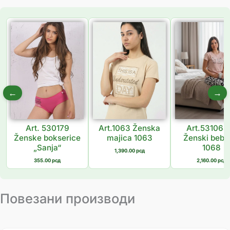
←
→
Art. 530179
Art.1063 Ženska
Art.531068
Ženske bokserice
majica 1063
Ženski bebi 
„Sanja“
1068
1,390.00
рсд
355.00
рсд
2,160.00
рсд
Повезани производи