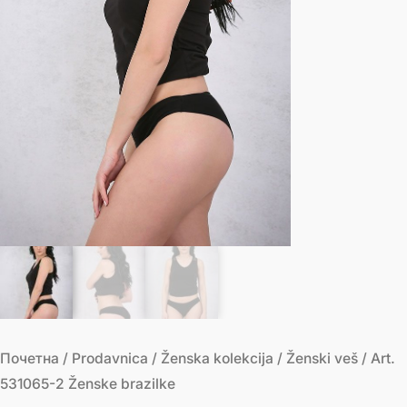
Почетна
/
Prodavnica
/
Ženska kolekcija
/
Ženski veš
/ Art.
531065-2 Ženske brazilke