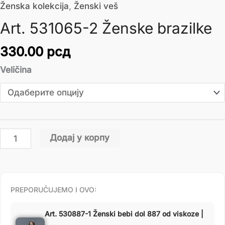
Ženska kolekcija
,
Ženski veš
Art. 531065-2 Ženske brazilke
330.00
рсд
Veličina
Додај у корпу
PREPORUČUJEMO I OVO:
Art. 530887-1 Ženski bebi dol 887 od viskoze |