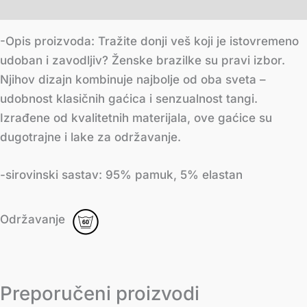
Додатне информације
-Opis proizvoda: Tražite donji veš koji je istovremeno
udoban i zavodljiv? Ženske brazilke su pravi izbor.
Njihov dizajn kombinuje najbolje od oba sveta –
udobnost klasičnih gaćica i senzualnost tangi.
Izrađene od kvalitetnih materijala, ove gaćice su
dugotrajne i lake za održavanje.
-sirovinski sastav: 95% pamuk, 5% elastan
Održavanje
Preporučeni proizvodi