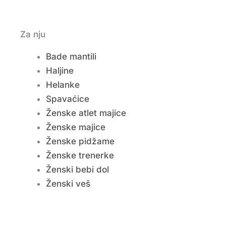
Za nju
Bade mantili
Haljine
Helanke
Spavaćice
Ženske atlet majice
Ženske majice
Ženske pidžame
Ženske trenerke
Ženski bebi dol
Ženski veš