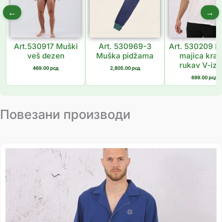
←
→
Art.530917 Muški
Art. 530969-3
Art. 530209 
veš dezen
Muška pidžama
majica krat
rukav V-izr
469.00
рсд
2,805.00
рсд
699.00
рсд
Повезани производи