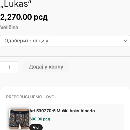
„Lukas“
2,270.00
рсд
Veličina
Додај у корпу
PREPORUČUJEMO I OVO:
Art.530270-5 Muški boks Alberto
690.00
рсд
Vidi