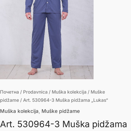
Почетна
/
Prodavnica
/
Muška kolekcija
/
Muške
pidžame
/ Art. 530964-3 Muška pidžama „Lukas“
Muška kolekcija
,
Muške pidžame
Art. 530964-3 Muška pidžama