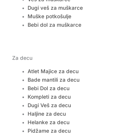
Dugi veš za muškarce
Muške potkošulje
Bebi dol za muškarce
Za decu
Atlet Majice za decu
Bade mantili za decu
Bebi Dol za decu
Kompleti za decu
Dugi Veš za decu
Haljine za decu
Helanke za decu
Pidžame za decu