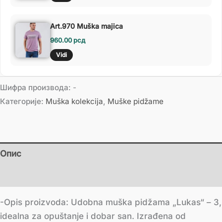
Art.970 Muška majica
960.00
рсд
Vidi
Шифра производа:
-
Категорије:
Muška kolekcija
,
Muške pidžame
Опис
Додатне информације
-Opis proizvoda: Udobna muška pidžama „Lukas“ – 3,
idealna za opuštanje i dobar san. Izrađena od