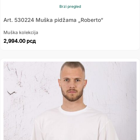
Brzi pregled
Art. 530224 Muška pidžama „Roberto“
Muška kolekcija
2,994.00
рсд