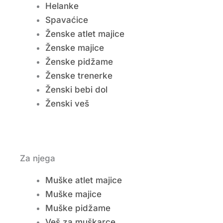
Helanke
Spavaćice
Ženske atlet majice
Ženske majice
Ženske pidžame
Ženske trenerke
Ženski bebi dol
Ženski veš
Za njega
Muške atlet majice
Muške majice
Muške pidžame
Veš za muškarce