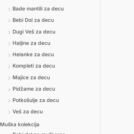
Bade mantili za decu
м
и
Bebi Dol za decu
а
м
л
а
Dugi Veš za decu
н
л
Haljine za decu
а
н
Helanke za decu
ц
а
Kompleti za decu
е
ц
Majice za decu
н
е
Pidžame za decu
а
н
Potkošulje za decu
а
Veš za decu
Muška kolekcija