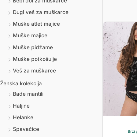
Bebi dol za muškarce
Dugi veš za muškarce
Muške atlet majice
Muške majice
Muške pidžame
Muške potkošulje
Veš za muškarce
Ženska kolekcija
Bade mantili
Haljine
Helanke
Spavaćice
Brzi 