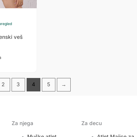
pregled
enski veš
a
2
3
4
5
→
Za njega
Za decu
Muške atlet
Atlet Majice za