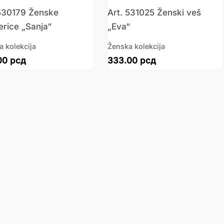
 530179 Ženske
Art. 531025 Ženski veš
rice „Sanja“
„Eva“
a kolekcija
Ženska kolekcija
00
рсд
333.00
рсд