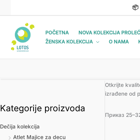
Пређи
📦
на
садржај
POČETNA
NOVA KOLEKCIJA PROLEĆ
ŽENSKA KOLEKCIJA
O NAMA
Otkrijte kval
izrađene od p
Kategorije proizvoda
М
М
Приказ 25–32
и
а
Dečija kolekcija
н
к
Atlet Majice za decu
и
с