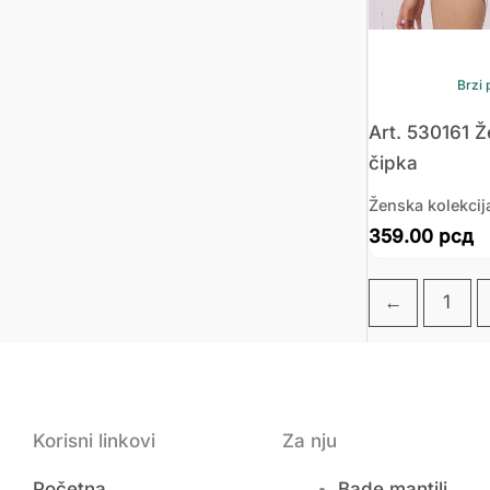
Brzi 
Art. 530161 Ž
čipka
Ženska kolekcij
359.00
рсд
←
1
Korisni linkovi
Za nju
Početna
Bade mantili