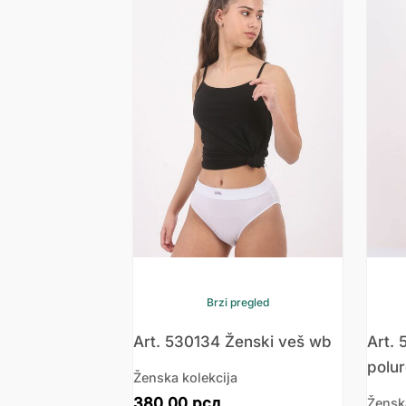
Brzi pregled
Art. 530134 Ženski veš wb
Art. 
polur
Ženska kolekcija
380.00
рсд
Žensk