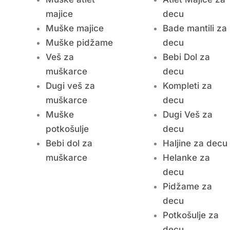
majice
decu
Muške majice
Bade mantili za
Muške pidžame
decu
Veš za
Bebi Dol za
muškarce
decu
Dugi veš za
Kompleti za
muškarce
decu
Muške
Dugi Veš za
potkošulje
decu
Bebi dol za
Haljine za decu
muškarce
Helanke za
decu
Pidžame za
decu
Potkošulje za
decu