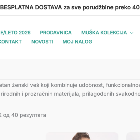
 BESPLATNA DOSTAVA za sve porudžbine preko 40
E/LETO 2026
PRODAVNICA
MUŠKA KOLEKCIJA
KONTAKT
NOVOSTI
MOJ NALOG
Сортирано
itetan ženski veš koji kombinuje udobnost, funkcionalno
по
најновијем
rirodnih i prozračnih materijala, prilagođenih svakodn
 од 40 резултата