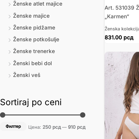
Ženske atlet majice
Art. 531039 
Ženske majice
„Karmen“
Ženske pidžame
Ženska kolekcij
831.00
рсд
Ženske potkošulje
Ženske trenerke
Ženski bebi dol
Ženski veš
Sortiraj po ceni
Филтер
Цена:
250 рсд
—
910 рсд