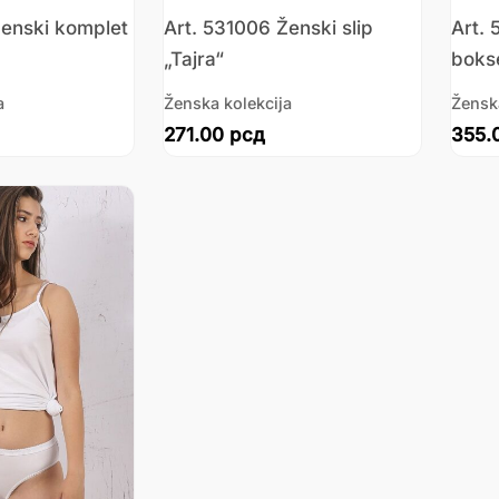
Ženski komplet
Art. 531006 Ženski slip
Art.
„Tajra“
bokse
a
Ženska kolekcija
Žensk
271.00
рсд
355.