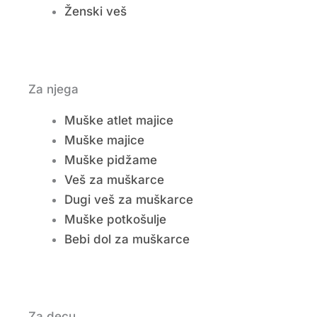
Ženski veš
Za njega
Muške atlet majice
Muške majice
Muške pidžame
Veš za muškarce
Dugi veš za muškarce
Muške potkošulje
Bebi dol za muškarce
Za decu