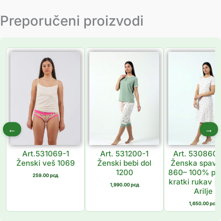
Preporučeni proizvodi
←
→
Art.531069-1
Art. 531200-1
Art. 530860
Ženski veš 1069
Ženski bebi dol
Ženska spava
1200
860– 100% pa
259.00
рсд
kratki rukav | 
1,990.00
рсд
Arilje
1,650.00
рсд