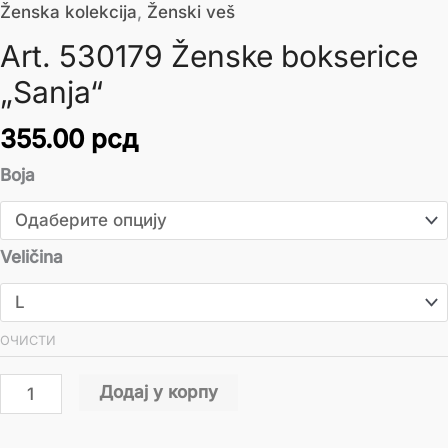
Ženska kolekcija
,
Ženski veš
Art. 530179 Ženske bokserice
„Sanja“
355.00
рсд
Boja
Veličina
ОЧИСТИ
Додај у корпу