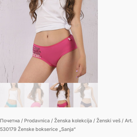
Почетна
/
Prodavnica
/
Ženska kolekcija
/
Ženski veš
/ Art.
530179 Ženske bokserice „Sanja“