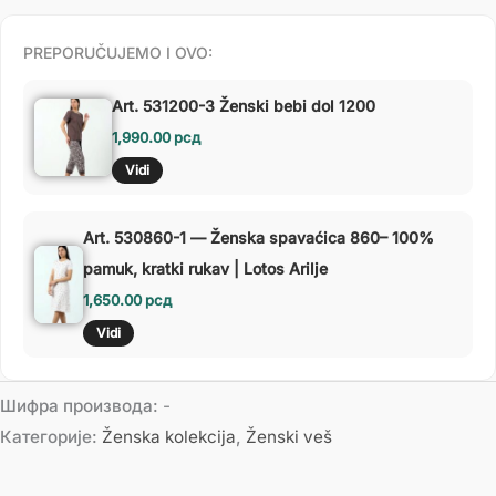
PREPORUČUJEMO I OVO:
Art. 531200-3 Ženski bebi dol 1200
1,990.00
рсд
Vidi
Art. 530860-1 — Ženska spavaćica 860– 100%
pamuk, kratki rukav | Lotos Arilje
1,650.00
рсд
Vidi
Шифра производа:
-
Категорије:
Ženska kolekcija
,
Ženski veš