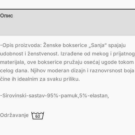
Опис
Додатне информације
-Opis proizvoda: Ženske bokserice „Sanja“ spajaju
udobnost i ženstvenost. Izrađene od mekog i prijatnog
materijala, ove bokserice pružaju osećaj ugode tokom
celog dana. Njihov moderan dizajn i raznovrsnost boja
čine ih idealnim za svaku priliku.
-Sirovinski-sastav-95%-pamuk,5%-elastan,
Održavanje