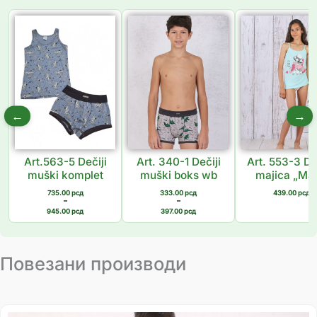
Распон
Распон
цена:
цена:
од
од
735.00 рсд
333.00 рсд
до
до
945.00 рсд
397.00 рсд
←
→
Art.563-5 Dečiji
Art. 340-1 Dečiji
Art. 553-3 De
muški komplet
muški boks wb
majica „Mag
735.00
рсд
333.00
рсд
439.00
рсд
–
–
945.00
рсд
397.00
рсд
Повезани производи
Распон