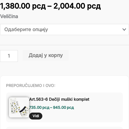
1,380.00
рсд
–
2,004.00
рсд
Veličina
Додај у корпу
PREPORUČUJEMO I OVO:
Art.563-6 Dečiji muški komplet
735.00
рсд
–
945.00
рсд
Vidi