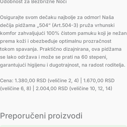
Udobnost za Bezbrižne Noći
Osigurajte svom dečaku najbolje za odmor! Naša
dečija pidžama „504“ (Art.504-3) pruža vrhunski
komfor zahvaljujući 100% čistom pamuku koji je nežan
prema koži i obezbeđuje optimalnu prozračnost
tokom spavanja. Praktično dizajnirana, ova pidžama
se lako održava i može se prati na 60 stepeni,
garantujući higijenu i dugotrajnost, na radost roditelja.
Cena: 1.380,00 RSD (veličine 2, 4) | 1.670,00 RSD
(veličine 6, 8) | 2.004,00 RSD (veličine 10, 12, 14)
Preporučeni proizvodi