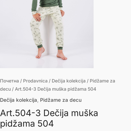
Почетна
/
Prodavnica
/
Dečija kolekcija
/
Pidžame za
decu
/ Art.504-3 Dečija muška pidžama 504
Dečija kolekcija
,
Pidžame za decu
Art.504-3 Dečija muška
pidžama 504