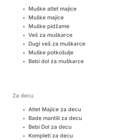
Muške atlet majice
Muške majice
Muške pidžame
Veš za muškarce
Dugi veš za muškarce
Muške potkošulje
Bebi dol za muškarce
Za decu
Atlet Majice za decu
Bade mantili za decu
Bebi Dol za decu
Kompleti za decu