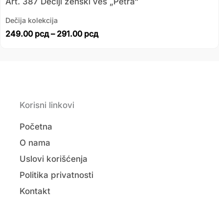
Art. 387 Dečiji ženski veš „Petra“
Dečija kolekcija
249.00
рсд
–
291.00
рсд
Korisni linkovi
Početna
O nama
Uslovi korišćenja
Politika privatnosti
Kontakt