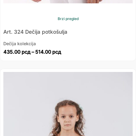
Brzi pregled
Art. 324 Dečija potkošulja
Dečija kolekcija
435.00
рсд
–
514.00
рсд
Распон
цена:
од
249.00 рсд
до
291.00 рсд