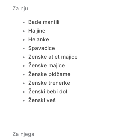
Za nju
Bade mantili
Haljine
Helanke
Spavaćice
Ženske atlet majice
Ženske majice
Ženske pidžame
Ženske trenerke
Ženski bebi dol
Ženski veš
Za njega