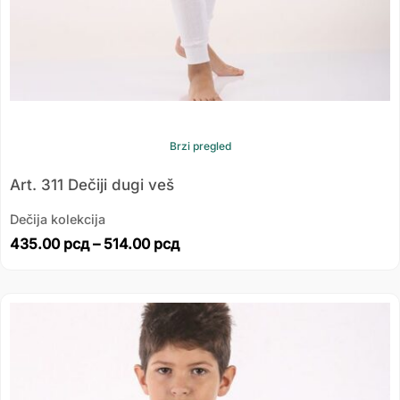
Brzi pregled
Art. 311 Dečiji dugi veš
Dečija kolekcija
435.00
рсд
–
514.00
рсд
Распон
цена:
од
435.00 рсд
до
514.00 рсд