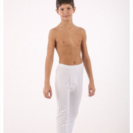
цена:
од
435.00 рсд
до
514.00 рсд