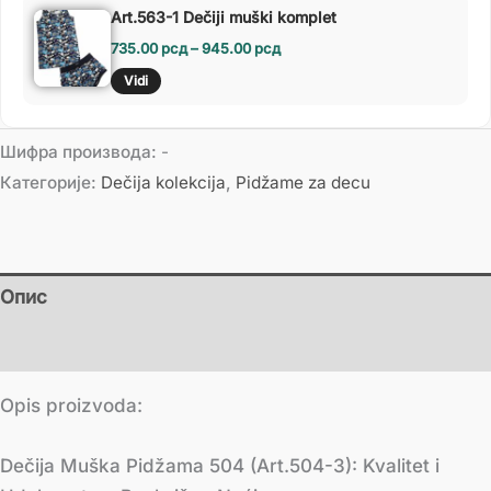
Art.563-1 Dečiji muški komplet
735.00
рсд
–
945.00
рсд
Vidi
Шифра производа:
-
Категорије:
Dečija kolekcija
,
Pidžame za decu
Опис
Додатне информације
Opis proizvoda:
Dečija Muška Pidžama 504 (Art.504-3): Kvalitet i