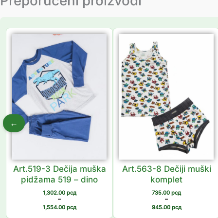
Preporučeni proizvodi
Распон
Распон
цена:
цена:
од
од
1,302.00 рсд
735.00 рсд
до
до
1,554.00 рсд
945.00 рсд
←
Art.519-3 Dečija muška
Art.563-8 Dečiji muški
pidžama 519 – dino
komplet
1,302.00
рсд
735.00
рсд
–
–
1,554.00
рсд
945.00
рсд