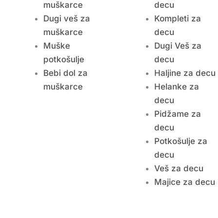
muškarce
decu
Dugi veš za
Kompleti za
muškarce
decu
Muške
Dugi Veš za
potkošulje
decu
Bebi dol za
Haljine za decu
muškarce
Helanke za
decu
Pidžame za
decu
Potkošulje za
decu
Veš za decu
Majice za decu