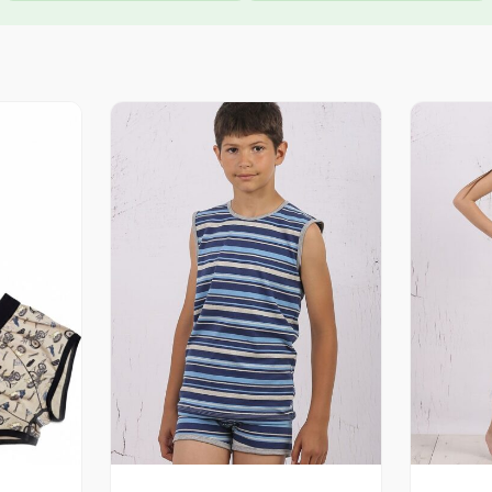
Распон
Распон
цена:
цена:
од
од
735.00 рсд
633.00 рсд
до
до
945.00 рсд
732.00 рсд