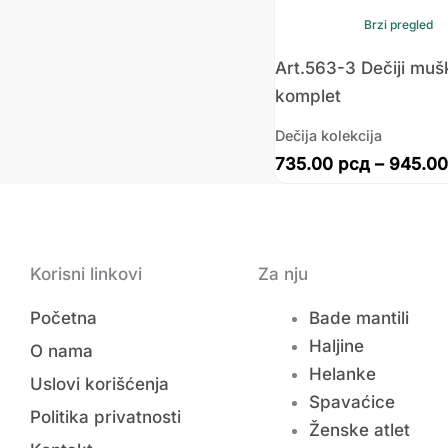
Brzi pregled
Art.563-3 Dečiji muš
komplet
Dečija kolekcija
735.00
рсд
–
945.0
Korisni linkovi
Za nju
Početna
Bade mantili
Haljine
O nama
Helanke
Uslovi korišćenja
Spavaćice
Politika privatnosti
Ženske atlet