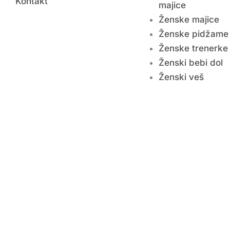
Kontakt
majice
Ženske majice
Ženske pidžame
Ženske trenerke
Ženski bebi dol
Ženski veš