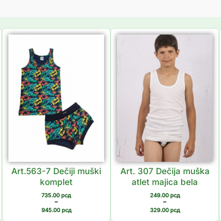
Распон
Распон
цена:
цена:
од
од
735.00 рсд
249.00 рсд
до
до
945.00 рсд
329.00 рсд
Art.563-7 Dečiji muški
Art. 307 Dečija muška
komplet
atlet majica bela
735.00
рсд
249.00
рсд
–
–
945.00
рсд
329.00
рсд