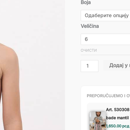
Boja
Veličina
ОЧИСТИ
Додај у
PREPORUČUJEMO I O
Art. 530308 
bade mantil
1,650.00
рсд