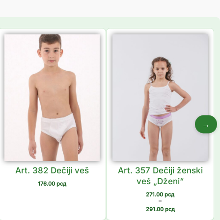
Распон
цена:
од
271.00 рсд
до
291.00 рсд
→
Art. 382 Dečiji veš
Art. 357 Dečiji ženski
veš „Dženi“
176.00
рсд
271.00
рсд
–
291.00
рсд