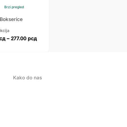
Brzi pregled
 Bokserice
kcija
сд
–
277.00
рсд
Kako do nas