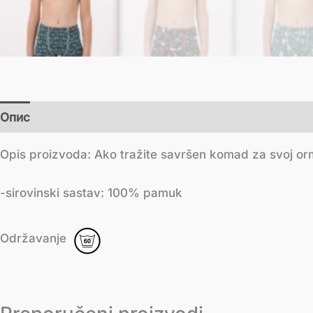
Опис
Додатне информације
Opis proizvoda: Ako tražite savršen komad za svoj ormar
-sirovinski sastav: 100% pamuk
Održavanje