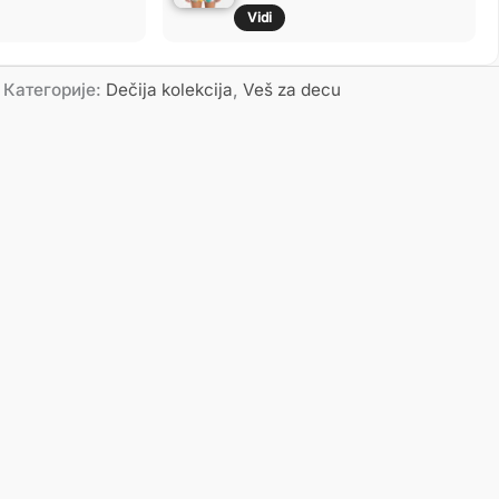
Vidi
Категорије:
Dečija kolekcija
,
Veš za decu