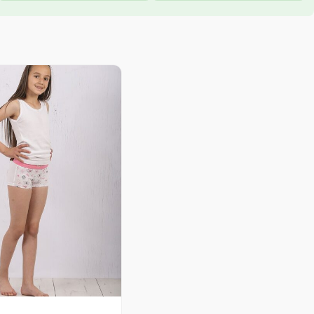
Распон
цена:
од
237.00 рсд
до
277.00 рсд