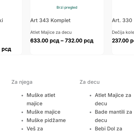
Brzi pregled
ki
Art 343 Komplet
Art. 330
Atlet Majice za decu
Dečija kole
633.00
рсд
–
732.00
рсд
237.00
р
0
рсд
Za njega
Za decu
Muške atlet
Atlet Majice za
majice
decu
Muške majice
Bade mantili za
Muške pidžame
decu
Veš za
Bebi Dol za