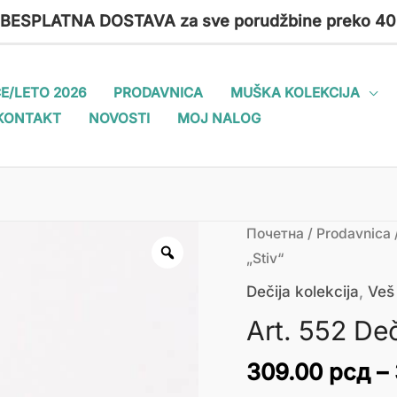
 BESPLATNA DOSTAVA za sve porudžbine preko 40
E/LETO 2026
PRODAVNICA
MUŠKA KOLEKCIJA
KONTAKT
NOVOSTI
MOJ NALOG
Art.
Почетна
/
Prodavnica
552
„Stiv“
Dečiji
Dečija kolekcija
,
Veš
muški
Art. 552 Deč
boks
"Stiv"
309.00
рсд
–
количина