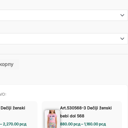
 корпу
VO:
Dečiji ženski
Art.530568-3 Dečiji ženski
bebi dol 568
–
2,270.00
рсд
880.00
рсд
–
1,160.00
рсд