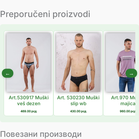
Preporučeni proizvodi
←
→
Art.530917 Muški
Art. 530230 Muški
Art.970 Mu
veš dezen
slip wb
majica
469.00
рсд
430.00
рсд
960.00
рсд
Повезани производи