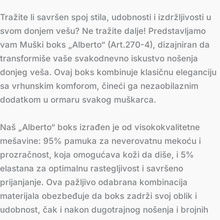
Tražite li savršen spoj stila, udobnosti i izdržljivosti u
svom donjem vešu? Ne tražite dalje! Predstavljamo
vam Muški boks „Alberto“ (Art.270-4), dizajniran da
transformiše vaše svakodnevno iskustvo nošenja
donjeg veša. Ovaj boks kombinuje klasičnu eleganciju
sa vrhunskim komforom, čineći ga nezaobilaznim
dodatkom u ormaru svakog muškarca.
Naš „Alberto“ boks izrađen je od visokokvalitetne
mešavine: 95% pamuka za neverovatnu mekoću i
prozračnost, koja omogućava koži da diše, i 5%
elastana za optimalnu rastegljivost i savršeno
prijanjanje. Ova pažljivo odabrana kombinacija
materijala obezbeđuje da boks zadrži svoj oblik i
udobnost, čak i nakon dugotrajnog nošenja i brojnih