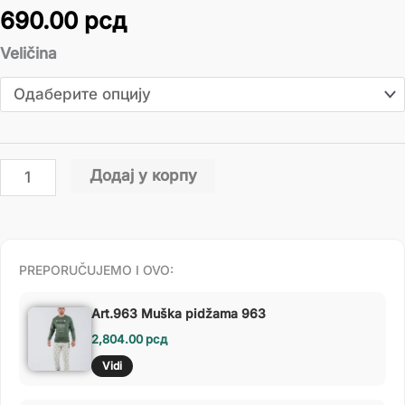
690.00
рсд
Veličina
Додај у корпу
PREPORUČUJEMO I OVO:
Art.963 Muška pidžama 963
2,804.00
рсд
Vidi