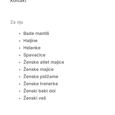
Kontakt
Za nju
Bade mantili
Haljine
Helanke
Spavaćice
Ženske atlet majice
Ženske majice
Ženske pidžame
Ženske trenerke
Ženski bebi dol
Ženski veš