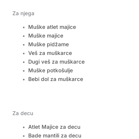
Za njega
Muške atlet majice
Muške majice
Muške pidžame
Veš za muškarce
Dugi veš za muškarce
Muške potkošulje
Bebi dol za muškarce
Za decu
Atlet Majice za decu
Bade mantili za decu