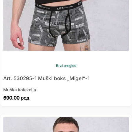
Brzi pregled
Art. 530295-1 Muški boks „Migel“-1
Muška kolekcija
690.00
рсд