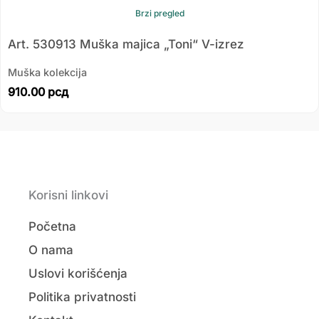
Brzi pregled
Art. 530913 Muška majica „Toni“ V-izrez
Muška kolekcija
910.00
рсд
Korisni linkovi
Početna
O nama
Uslovi korišćenja
Politika privatnosti