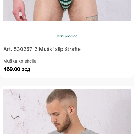
Brzi pregled
Art. 530257-2 Muški slip štrafte
Muška kolekcija
469.00
рсд