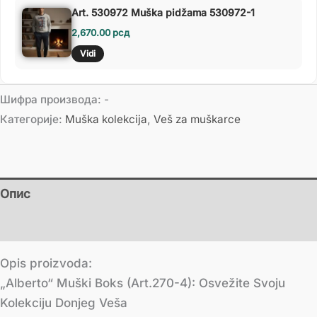
Art. 530972 Muška pidžama 530972-1
2,670.00
рсд
Vidi
Шифра производа:
-
Категорије:
Muška kolekcija
,
Veš za muškarce
Опис
Додатне информације
Opis proizvoda:
„Alberto“ Muški Boks (Art.270-4): Osvežite Svoju
Kolekciju Donjeg Veša