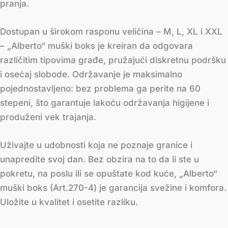
pranja.
Dostupan u širokom rasponu veličina – M, L, XL i XXL
– „Alberto“ muški boks je kreiran da odgovara
različitim tipovima građe, pružajući diskretnu podršku
i osećaj slobode. Održavanje je maksimalno
pojednostavljeno: bez problema ga perite na 60
stepeni, što garantuje lakoću održavanja higijene i
produženi vek trajanja.
Uživajte u udobnosti koja ne poznaje granice i
unapredite svoj dan. Bez obzira na to da li ste u
pokretu, na poslu ili se opuštate kod kuće, „Alberto“
muški boks (Art.270-4) je garancija svežine i komfora.
Uložite u kvalitet i osetite razliku.