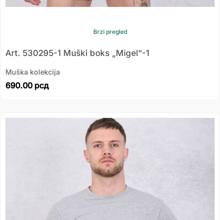
Brzi pregled
Art. 530295-1 Muški boks „Migel“-1
Muška kolekcija
690.00
рсд