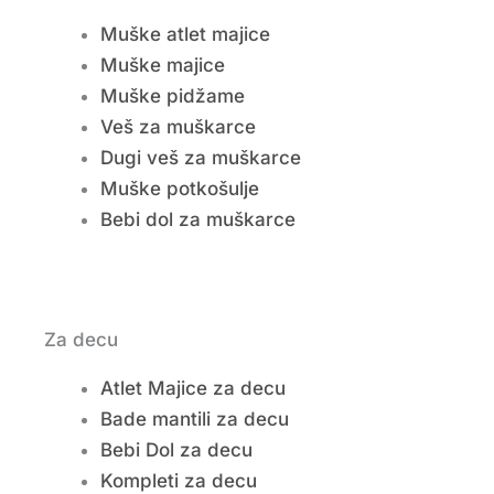
Muške atlet majice
Muške majice
Muške pidžame
Veš za muškarce
Dugi veš za muškarce
Muške potkošulje
Bebi dol za muškarce
Za decu
Atlet Majice za decu
Bade mantili za decu
Bebi Dol za decu
Kompleti za decu