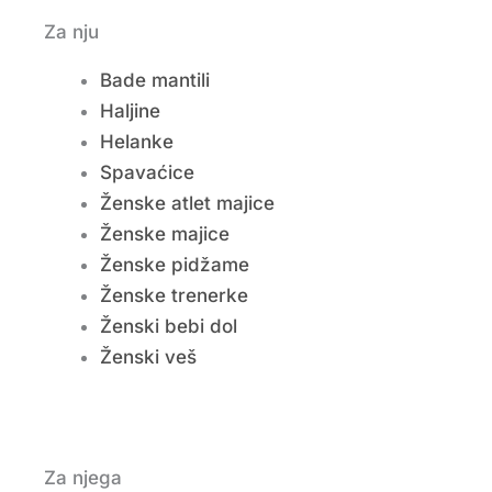
Za nju
Bade mantili
Haljine
Helanke
Spavaćice
Ženske atlet majice
Ženske majice
Ženske pidžame
Ženske trenerke
Ženski bebi dol
Ženski veš
Za njega