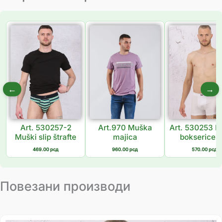
←
→
Art. 530257-2
Art.970 Muška
Art. 530253 
Muški slip štrafte
majica
bokserice 
469.00
рсд
960.00
рсд
570.00
рсд
Повезани производи