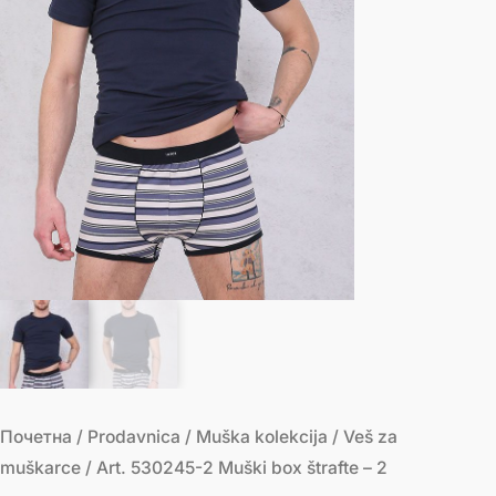
количина
Почетна
/
Prodavnica
/
Muška kolekcija
/
Veš za
muškarce
/ Art. 530245-2 Muški box štrafte – 2