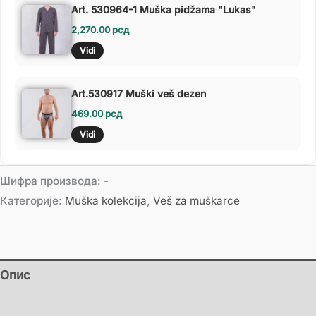
Art. 530964-1 Muška pidžama "Lukas"
2,270.00
рсд
Vidi
Art.530917 Muški veš dezen
469.00
рсд
Vidi
Шифра производа:
-
Категорије:
Muška kolekcija
,
Veš za muškarce
Опис
Додатне информације