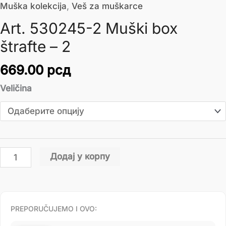
Muška kolekcija
,
Veš za muškarce
Art. 530245-2 Muški box
štrafte – 2
669.00
рсд
Veličina
Додај у корпу
PREPORUČUJEMO I OVO: