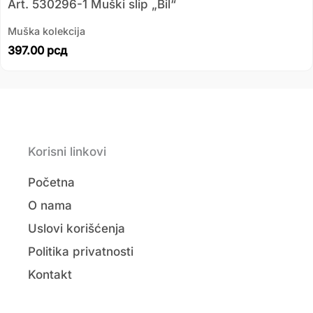
Art. 530296-1 Muški slip „Bil“
Muška kolekcija
397.00
рсд
Korisni linkovi
Početna
O nama
Uslovi korišćenja
Politika privatnosti
Kontakt