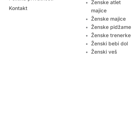
Ženske atlet
Kontakt
majice
Ženske majice
Ženske pidžame
Ženske trenerke
Ženski bebi dol
Ženski veš