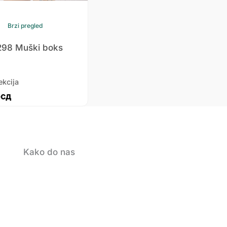
Brzi pregled
298 Muški boks
ekcija
рсд
Kako do nas