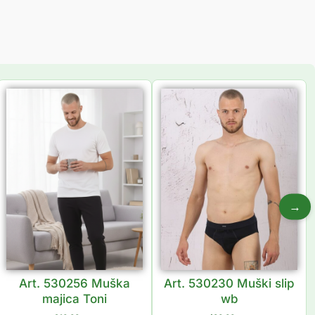
→
Art. 530256 Muška
Art. 530230 Muški slip
majica Toni
wb