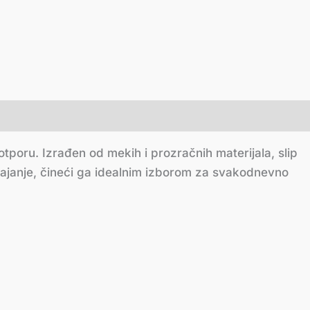
tporu. Izrađen od mekih i prozračnih materijala, slip
tajanje, čineći ga idealnim izborom za svakodnevno