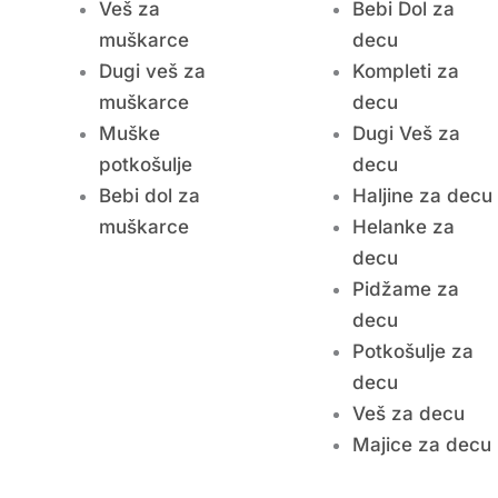
Veš za
Bebi Dol za
muškarce
decu
Dugi veš za
Kompleti za
muškarce
decu
Muške
Dugi Veš za
potkošulje
decu
Bebi dol za
Haljine za decu
muškarce
Helanke za
decu
Pidžame za
decu
Potkošulje za
decu
Veš za decu
Majice za decu