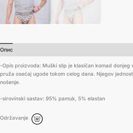
Опис
Додатне информације
-Opis proizvoda: Muški slip je klasičan komad donjeg v
pruža osećaj ugode tokom celog dana. Njegov jednosta
nošenje.
-sirovinski sastav: 95% pamuk, 5% elastan
Održavanje