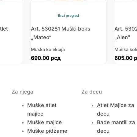
Brzi pregled
let
Art. 530281 Muški boks
Art. 530
„Mateo“
„Alen“
Muška kolekcija
Muška kol
690.00
рсд
605.00
Za njega
Za decu
Muške atlet
Atlet Majice za
majice
decu
Muške majice
Bade mantili za
Muške pidžame
decu