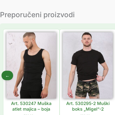
Preporučeni proizvodi
←
Art. 530247 Muška
Art. 530295-2 Muški
atlet majica – boja
boks „Migel“-2