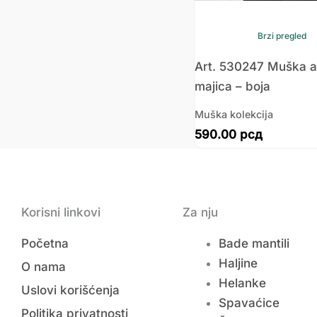
Brzi pregled
Art. 530247 Muška at
majica – boja
Muška kolekcija
590.00
рсд
Korisni linkovi
Za nju
Početna
Bade mantili
Haljine
O nama
Helanke
Uslovi korišćenja
Spavaćice
Politika privatnosti