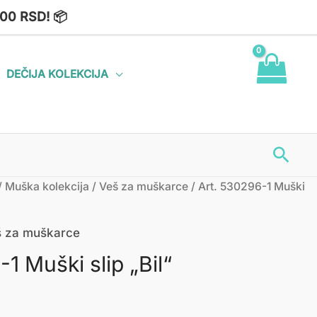
00 RSD! 📦
DEČIJA KOLEKCIJA
Пре
/
Muška kolekcija
/
Veš za muškarce
/ Art. 530296-1 Muški
 za muškarce
1 Muški slip „Bil“