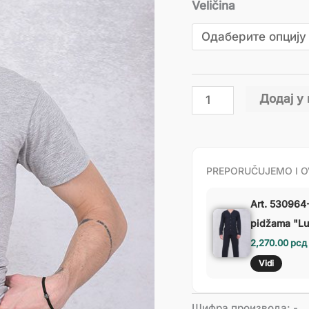
Veličina
Додај у
PREPORUČUJEMO I O
Art. 530964
pidžama "L
2,270.00
рсд
Vidi
Шифра производа:
-