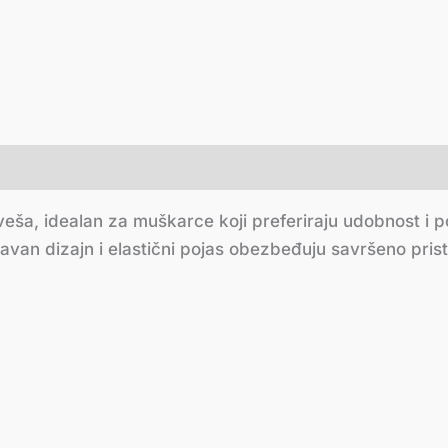
eša, idealan za muškarce koji preferiraju udobnost i po
van dizajn i elastični pojas obezbeđuju savršeno pris