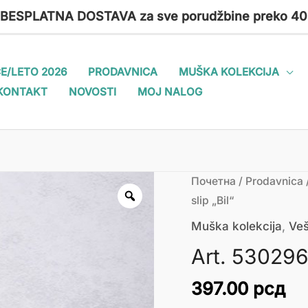
 BESPLATNA DOSTAVA za sve porudžbine preko 40
E/LETO 2026
PRODAVNICA
MUŠKA KOLEKCIJA
KONTAKT
NOVOSTI
MOJ NALOG
Art.
Почетна
/
Prodavnica
530296-
slip „Bil“
1
Muška kolekcija
,
Veš
Muški
Art. 530296-
slip
"Bil"
397.00
рсд
количина