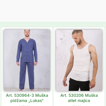
Art. 530964-3 Muška
Art. 530206 Muška
pidžama „Lukas“
atlet majica