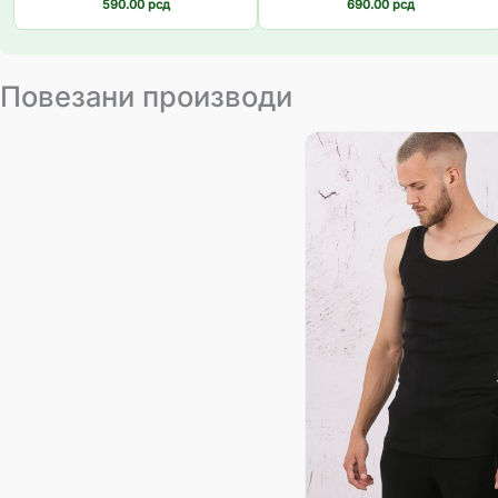
590.00
рсд
690.00
рсд
Повезани производи