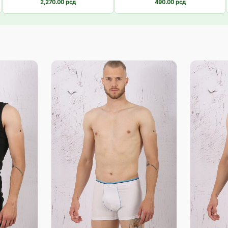
2,270.00
рсд
490.00
рсд