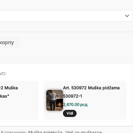
 корпу
VO:
-2 Muška
Art. 530972 Muška pidžama
ukas"
530972-1
2,670.00
рсд
Vidi
Категорије:
Muška kolekcija
,
Veš za muškarce