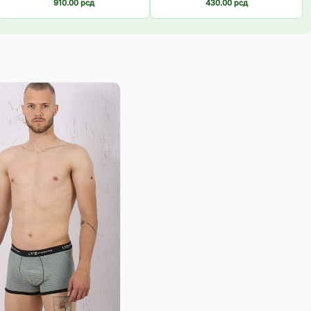
910.00
рсд
430.00
рсд