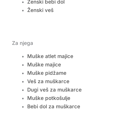
Ženski bebi dol
Ženski veš
Za njega
Muške atlet majice
Muške majice
Muške pidžame
Veš za muškarce
Dugi veš za muškarce
Muške potkošulje
Bebi dol za muškarce