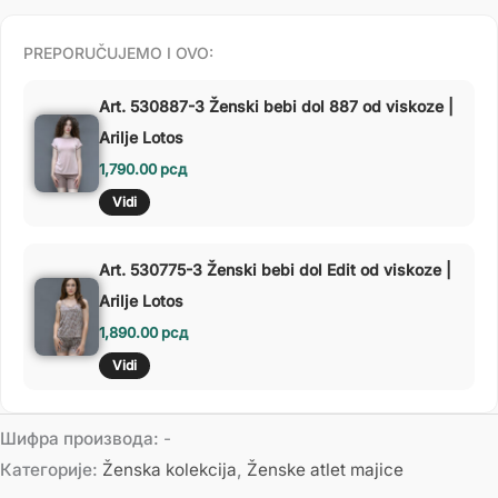
PREPORUČUJEMO I OVO:
Art. 530887-3 Ženski bebi dol 887 od viskoze |
Arilje Lotos
1,790.00
рсд
Vidi
Art. 530775-3 Ženski bebi dol Edit od viskoze |
Arilje Lotos
1,890.00
рсд
Vidi
Шифра производа:
-
Категорије:
Ženska kolekcija
,
Ženske atlet majice