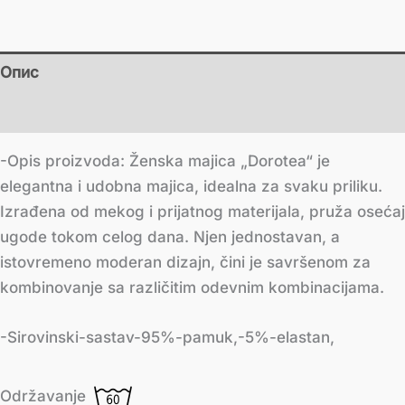
Опис
Додатне информације
-Opis proizvoda: Ženska majica „Dorotea“ je
elegantna i udobna majica, idealna za svaku priliku.
Izrađena od mekog i prijatnog materijala, pruža osećaj
ugode tokom celog dana. Njen jednostavan, a
istovremeno moderan dizajn, čini je savršenom za
kombinovanje sa različitim odevnim kombinacijama.
-Sirovinski-sastav-95%-pamuk,-5%-elastan,
Održavanje