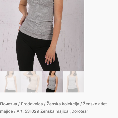
Почетна
/
Prodavnica
/
Ženska kolekcija
/
Ženske atlet
majice
/ Art. 531029 Ženska majica „Dorotea“