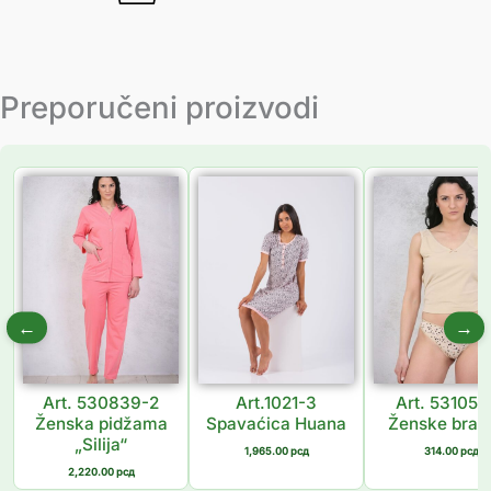
Preporučeni proizvodi
←
→
Art. 530839-2
Art.1021-3
Art. 531059
Ženska pidžama
Spavaćica Huana
Ženske brazi
„Silija“
1,965.00
рсд
314.00
рсд
2,220.00
рсд