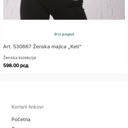
Brzi pregled
Art. 530667 Ženska majica „Keti“
Ženska kolekcija
598.00
рсд
Korisni linkovi
Početna