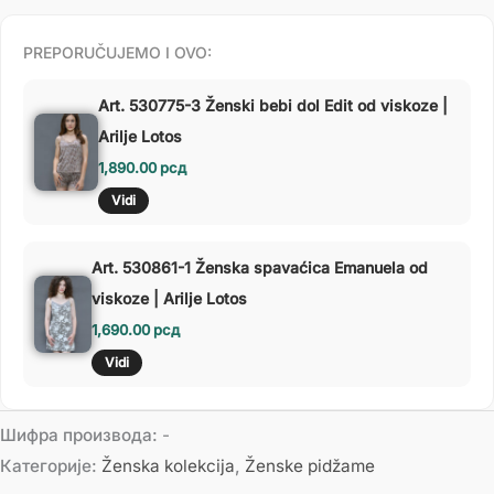
PREPORUČUJEMO I OVO:
Art. 530775-3 Ženski bebi dol Edit od viskoze |
Arilje Lotos
1,890.00
рсд
Vidi
Art. 530861-1 Ženska spavaćica Emanuela od
viskoze | Arilje Lotos
1,690.00
рсд
Vidi
Шифра производа:
-
Категорије:
Ženska kolekcija
,
Ženske pidžame