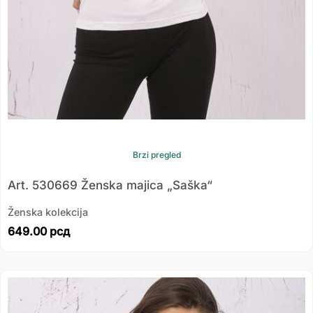
Brzi pregled
Art. 530669 Ženska majica „Saška“
Ženska kolekcija
649.00
рсд