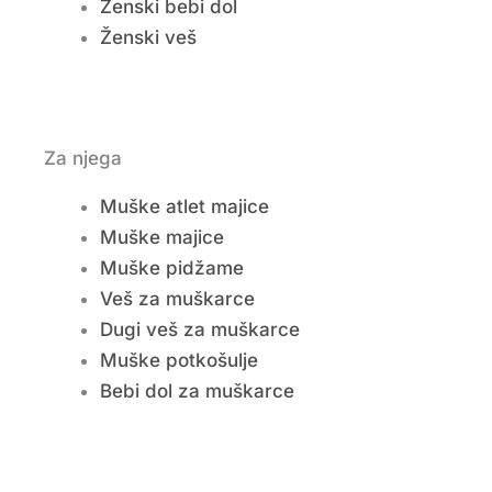
Ženski bebi dol
Ženski veš
Za njega
Muške atlet majice
Muške majice
Muške pidžame
Veš za muškarce
Dugi veš za muškarce
Muške potkošulje
Bebi dol za muškarce