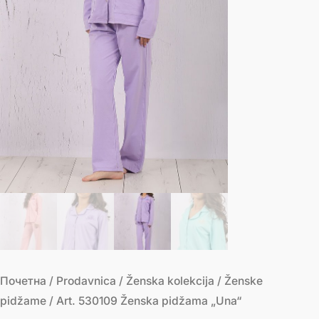
Почетна
/
Prodavnica
/
Ženska kolekcija
/
Ženske
pidžame
/ Art. 530109 Ženska pidžama „Una“