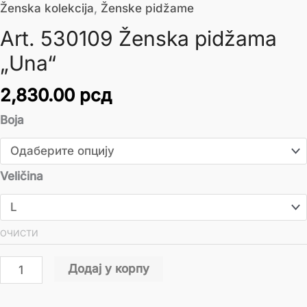
Ženska kolekcija
,
Ženske pidžame
Art. 530109 Ženska pidžama
„Una“
2,830.00
рсд
Boja
Veličina
ОЧИСТИ
Додај у корпу