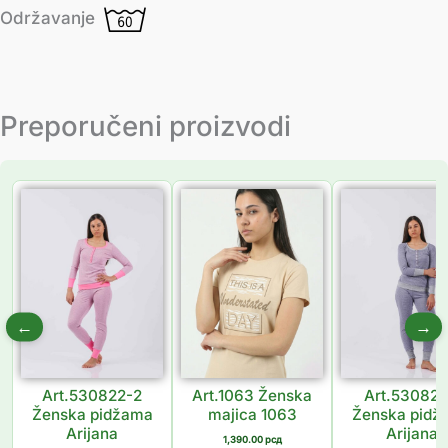
Održavanje
Preporučeni proizvodi
←
→
Art.530822-2
Art.1063 Ženska
Art.530822
Ženska pidžama
majica 1063
Ženska pidž
Arijana
Arijana
1,390.00
рсд