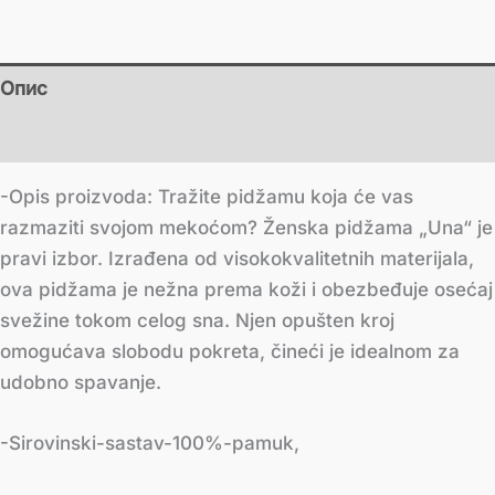
Опис
Додатне информације
-Opis proizvoda: Tražite pidžamu koja će vas
razmaziti svojom mekoćom? Ženska pidžama „Una“ je
pravi izbor. Izrađena od visokokvalitetnih materijala,
ova pidžama je nežna prema koži i obezbeđuje osećaj
svežine tokom celog sna. Njen opušten kroj
omogućava slobodu pokreta, čineći je idealnom za
udobno spavanje.
-Sirovinski-sastav-100%-pamuk,