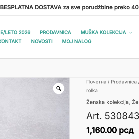
 BESPLATNA DOSTAVA za sve porudžbine preko 40
E/LETO 2026
PRODAVNICA
MUŠKA KOLEKCIJA
KONTAKT
NOVOSTI
MOJ NALOG
Art.
Почетна
/
Prodavnica
530843-
rolka
6
Ženska kolekcija
,
Že
Ženska
Art. 530843
rolka
количина
1,160.00
рсд