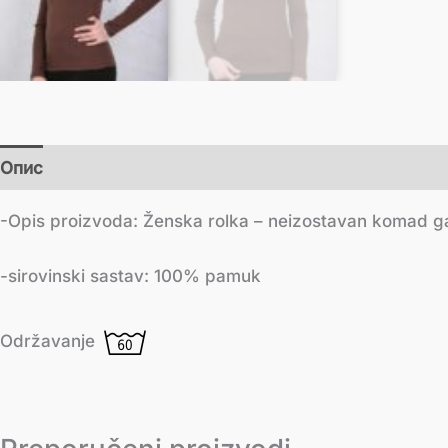
Опис
Додатне информације
-Opis proizvoda: Ženska rolka – neizostavan komad gar
-sirovinski sastav: 100% pamuk
Održavanje