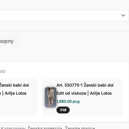
 корпу
VO:
Ženski bebi dol
Art. 530775-1 Ženski bebi dol
| Arilje Lotos
Edit od viskoze | Arilje Lotos
1,890.00
рсд
Vidi
Категорије:
Ženska kolekcija
,
Ženske majice