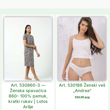
Art. 530860-3 —
Art. 530186 Ženski veš
Ženska spavaćica
„Andrea“
860– 100% pamuk,
333.00
рсд
kratki rukav | Lotos
Arilje