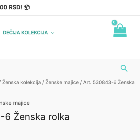
00 RSD! 📦
DEČIJA KOLEKCIJA
Пре
/
Ženska kolekcija
/
Ženske majice
/ Art. 530843-6 Ženska
nske majice
-6 Ženska rolka