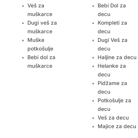
Veš za
Bebi Dol za
muškarce
decu
Dugi veš za
Kompleti za
muškarce
decu
Muške
Dugi Veš za
potkošulje
decu
Bebi dol za
Haljine za decu
muškarce
Helanke za
decu
Pidžame za
decu
Potkošulje za
decu
Veš za decu
Majice za decu