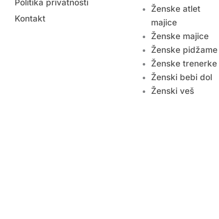
Politika privatnosti
Ženske atlet
Kontakt
majice
Ženske majice
Ženske pidžame
Ženske trenerke
Ženski bebi dol
Ženski veš