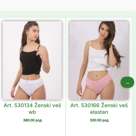
→
Art. 530134 Ženski veš
Art. 530166 Ženski veš
wb
elastan
380.00
рсд
330.00
рсд