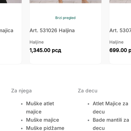
Brzi pregled
majica
Art. 531026 Haljina
Art. 530
Haljine
Haljine
1,345.00
рсд
699.00
Za njega
Za decu
Muške atlet
Atlet Majice za
majice
decu
Muške majice
Bade mantili za
Muške pidžame
decu