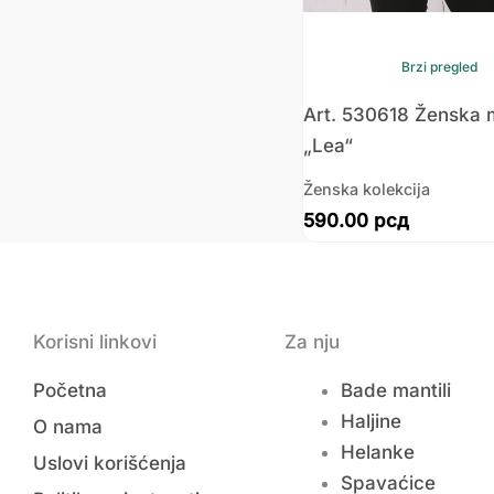
Brzi pregled
Art. 530618 Ženska 
„Lea“
Ženska kolekcija
590.00
рсд
Korisni linkovi
Za nju
Početna
Bade mantili
Haljine
O nama
Helanke
Uslovi korišćenja
Spavaćice