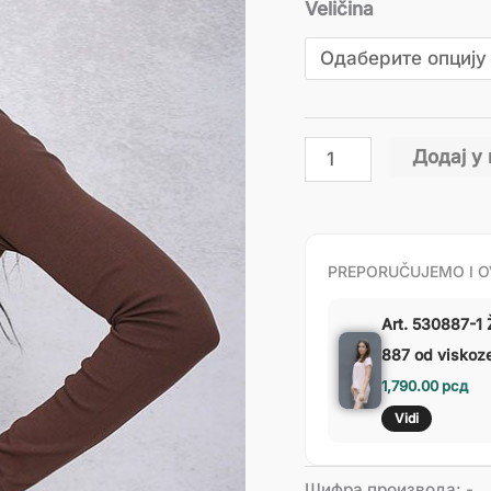
Veličina
Додај у
PREPORUČUJEMO I O
Art. 530887-1 
887 od viskoze 
1,790.00
рсд
Vidi
Шифра производа:
-