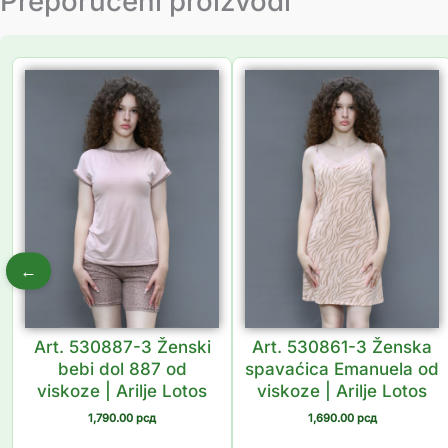
Preporučeni proizvodi
←
Art. 530887-3 Ženski
Art. 530861-3 Ženska
bebi dol 887 od
spavaćica Emanuela od
viskoze | Arilje Lotos
viskoze | Arilje Lotos
1,790.00
рсд
1,690.00
рсд