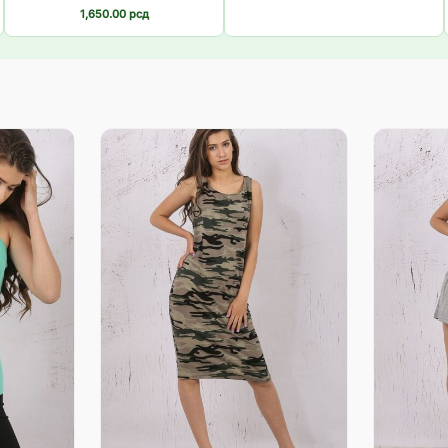
1,650.00
рсд