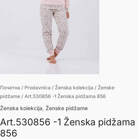
Почетна
/
Prodavnica
/
Ženska kolekcija
/
Ženske
pidžame
/ Art.530856 -1 Ženska pidžama 856
Ženska kolekcija
,
Ženske pidžame
Art.530856 -1 Ženska pidžama
856