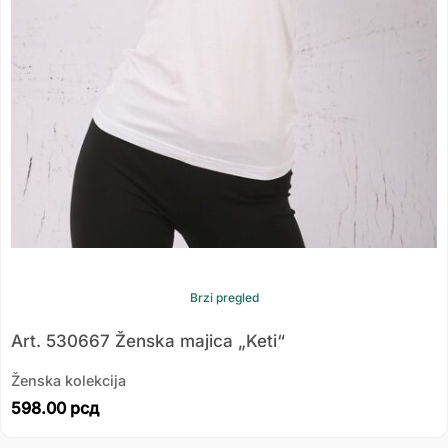
Brzi pregled
Art. 530667 Ženska majica „Keti“
Ženska kolekcija
598.00
рсд