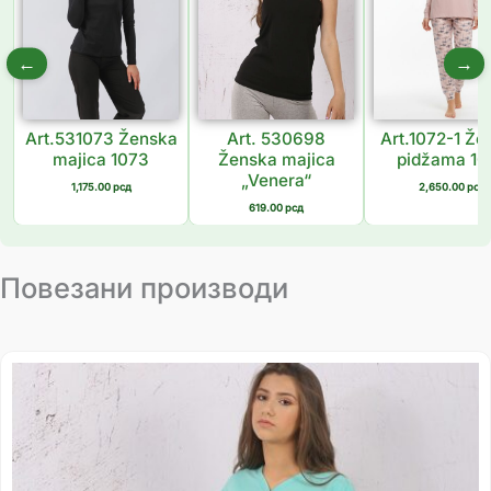
←
→
Art.531073 Ženska
Art. 530698
Art.1072-1 Že
majica 1073
Ženska majica
pidžama 10
„Venera“
1,175.00
рсд
2,650.00
рсд
619.00
рсд
Повезани производи