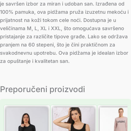
je savršen izbor za miran i udoban san. Izrađena od
100% pamuka, ova pidžama pruža izuzetnu mekoću i
prijatnost na koži tokom cele noći. Dostupna je u
veličinama M, L, XL i XXL, što omogućava savršeno
pristajanje za različite tipove građe. Lako se održava
pranjem na 60 stepeni, što je čini praktičnom za
svakodnevnu upotrebu. Ova pidžama je idealan izbor
za opuštanje i kvalitetan san.
Preporučeni proizvodi