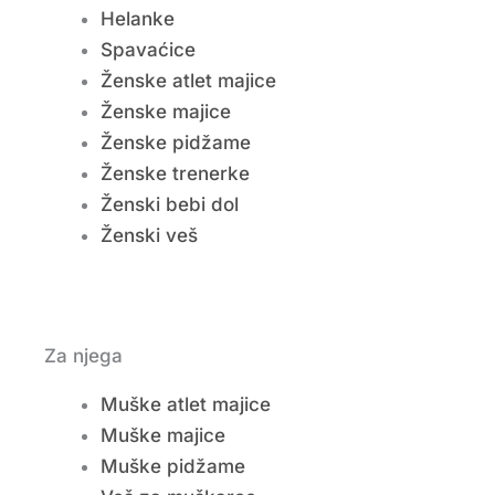
Helanke
Spavaćice
Ženske atlet majice
Ženske majice
Ženske pidžame
Ženske trenerke
Ženski bebi dol
Ženski veš
Za njega
Muške atlet majice
Muške majice
Muške pidžame