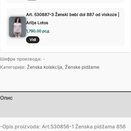
Art. 530887-3 Ženski bebi dol 887 od viskoze |
Arilje Lotos
1,790.00
рсд
Vidi
Шифра производа:
-
Категорије:
Ženska kolekcija
,
Ženske pidžame
Опис
Додатне информације
-Opis proizvoda: Art.530856-1 Ženska pidžama 856