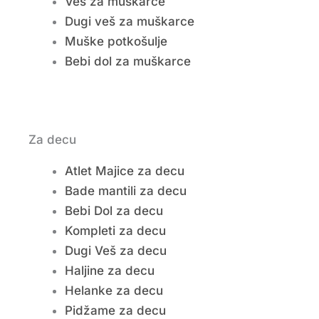
Veš za muškarce
Dugi veš za muškarce
Muške potkošulje
Bebi dol za muškarce
Za decu
Atlet Majice za decu
Bade mantili za decu
Bebi Dol za decu
Kompleti za decu
Dugi Veš za decu
Haljine za decu
Helanke za decu
Pidžame za decu