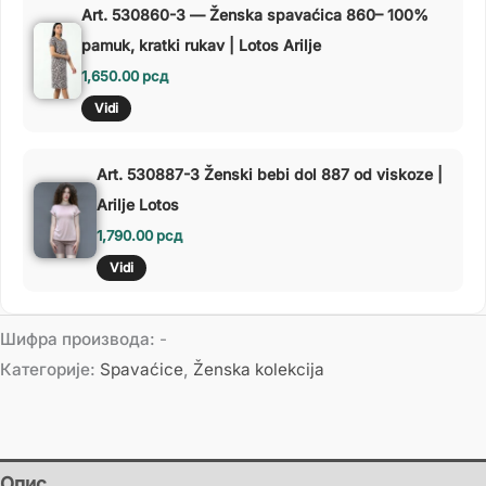
Art. 530860-3 — Ženska spavaćica 860– 100%
pamuk, kratki rukav | Lotos Arilje
1,650.00
рсд
Vidi
Art. 530887-3 Ženski bebi dol 887 od viskoze |
Arilje Lotos
1,790.00
рсд
Vidi
Шифра производа:
-
Категорије:
Spavaćice
,
Ženska kolekcija
Опис