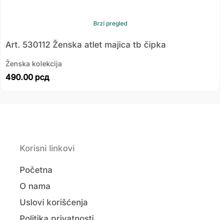
Brzi pregled
Art. 530112 Ženska atlet majica tb čipka
Ženska kolekcija
490.00
рсд
Korisni linkovi
Početna
O nama
Uslovi korišćenja
Politika privatnosti