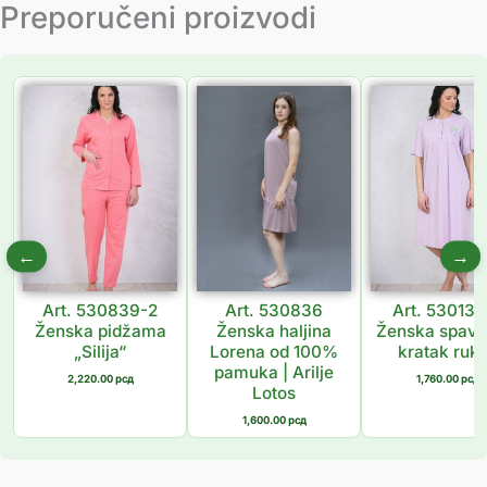
Preporučeni proizvodi
←
→
Art. 530839-2
Art. 530836
Art. 530138
Ženska pidžama
Ženska haljina
Ženska spava
„Silija“
Lorena od 100%
kratak ruk
pamuka | Arilje
2,220.00
рсд
1,760.00
рсд
Lotos
1,600.00
рсд