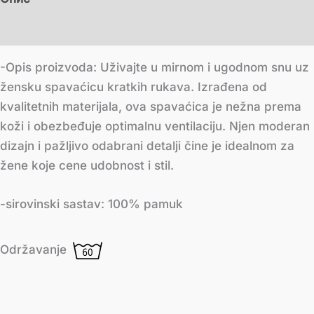
Додатне информације
-Opis proizvoda: Uživajte u mirnom i ugodnom snu uz
žensku spavaćicu kratkih rukava. Izrađena od
kvalitetnih materijala, ova spavaćica je nežna prema
koži i obezbeđuje optimalnu ventilaciju. Njen moderan
dizajn i pažljivo odabrani detalji čine je idealnom za
žene koje cene udobnost i stil.
-sirovinski sastav: 100% pamuk
Održavanje