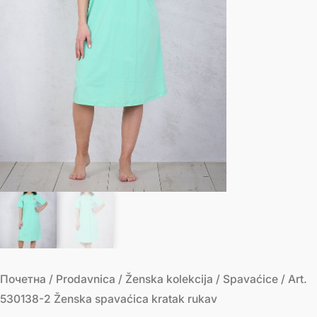
Почетна
/
Prodavnica
/
Ženska kolekcija
/
Spavaćice
/ Art.
530138-2 Ženska spavaćica kratak rukav