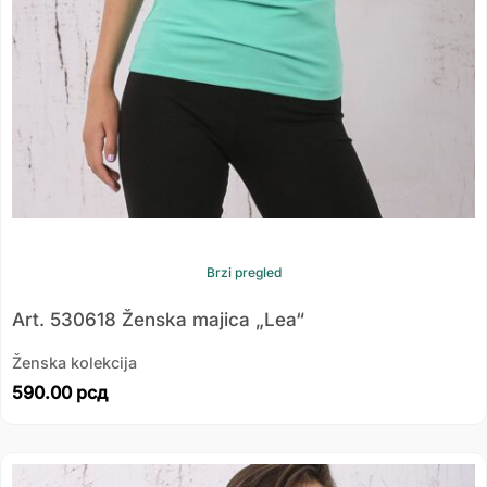
Brzi pregled
Art. 530618 Ženska majica „Lea“
Ženska kolekcija
590.00
рсд