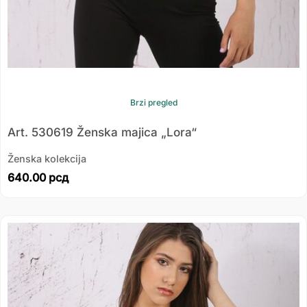
Brzi pregled
Art. 530619 Ženska majica „Lora“
Ženska kolekcija
640.00
рсд