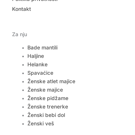
Kontakt
Za nju
Bade mantili
Haljine
Helanke
Spavaćice
Ženske atlet majice
Ženske majice
Ženske pidžame
Ženske trenerke
Ženski bebi dol
Ženski veš