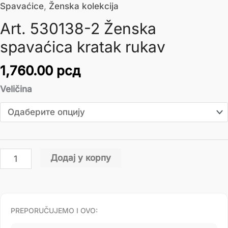
Spavaćice
,
Ženska kolekcija
Art. 530138-2 Ženska
spavaćica kratak rukav
1,760.00
рсд
Veličina
Додај у корпу
PREPORUČUJEMO I OVO: