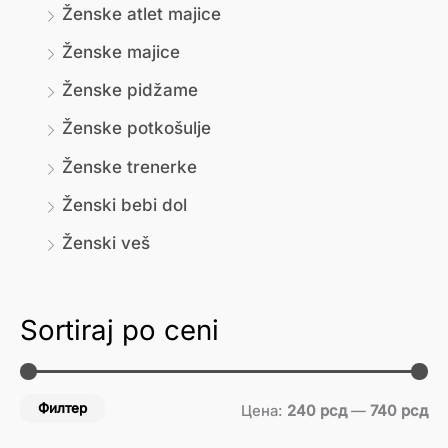
Ženske atlet majice
Ženske majice
Ženske pidžame
Ženske potkošulje
Ženske trenerke
Ženski bebi dol
Ženski veš
Sortiraj po ceni
Филтер
Цена:
240 рсд
—
740 рсд