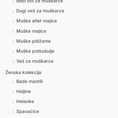
Bebi dol za muškarce
Dugi veš za muškarce
Muške atlet majice
Muške majice
Muške pidžame
Muške potkošulje
Veš za muškarce
Ženska kolekcija
Bade mantili
Haljine
Helanke
Spavaćice