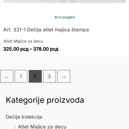
Brzi pregled
Art. 321-1 Dečija atlet majica štampa
Atlet Majice za decu
325.00
рсд
–
378.00
рсд
←
1
2
3
→
Kategorije proizvoda
М
М
и
а
Dečija kolekcija
н
к
Atlet Majice za decu
и
с