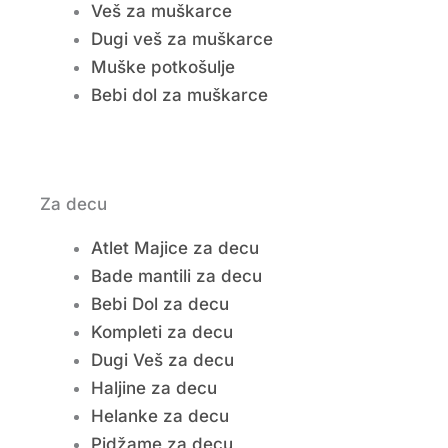
Veš za muškarce
Dugi veš za muškarce
Muške potkošulje
Bebi dol za muškarce
Za decu
Atlet Majice za decu
Bade mantili za decu
Bebi Dol za decu
Kompleti za decu
Dugi Veš za decu
Haljine za decu
Helanke za decu
Pidžame za decu