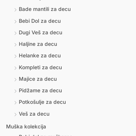
Bade mantili za decu
м
и
Bebi Dol za decu
а
м
л
а
Dugi Veš za decu
н
л
Haljine za decu
а
н
Helanke za decu
ц
а
Kompleti za decu
е
ц
Majice za decu
н
е
Pidžame za decu
а
н
Potkošulje za decu
а
Veš za decu
Muška kolekcija