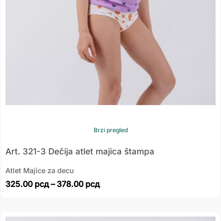
Brzi pregled
Art. 321-3 Dečija atlet majica štampa
Atlet Majice za decu
325.00
рсд
–
378.00
рсд
Распон