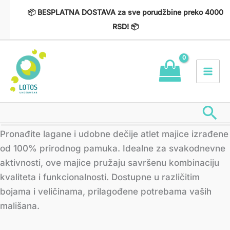
Пређи
📦 BESPLATNA DOSTAVA za sve porudžbine preko 4000
на
RSD! 📦
садржај
Пр
Сортирано
Pronađite lagane i udobne dečije atlet majice izrađene
по
најновијем
od 100% prirodnog pamuka. Idealne za svakodnevne
aktivnosti, ove majice pružaju savršenu kombinaciju
kvaliteta i funkcionalnosti. Dostupne u različitim
bojama i veličinama, prilagođene potrebama vaših
mališana.