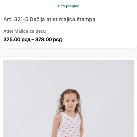
Brzi pregled
Art. 321-5 Dečija atlet majica štampa
Atlet Majice za decu
325.00
рсд
–
378.00
рсд
Распон
цена:
од
325.00 рсд
до
378.00 рсд