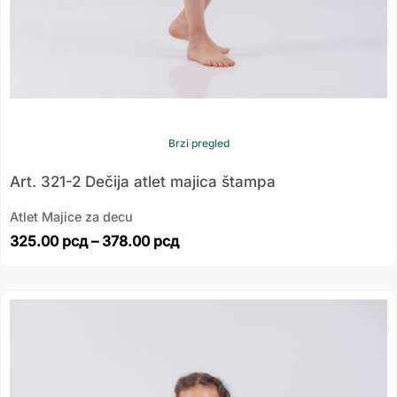
Brzi pregled
Art. 321-2 Dečija atlet majica štampa
Atlet Majice za decu
325.00
рсд
–
378.00
рсд
Распон
цена:
од
325.00 рсд
до
378.00 рсд