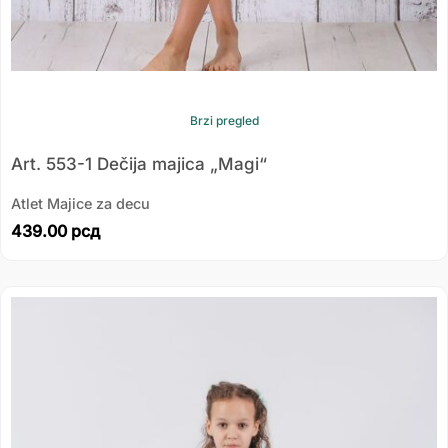
Brzi pregled
Art. 553-1 Dečija majica „Magi“
Atlet Majice za decu
439.00
рсд
Распон
цена:
од
325.00 рсд
до
378.00 рсд