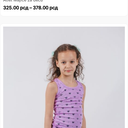
325.00
рсд
–
378.00
рсд
Распон
цена:
од
325.00 рсд
до
378.00 рсд