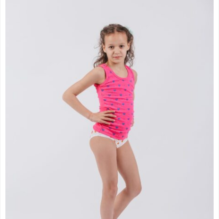
цена:
од
325.00 рсд
до
378.00 рсд