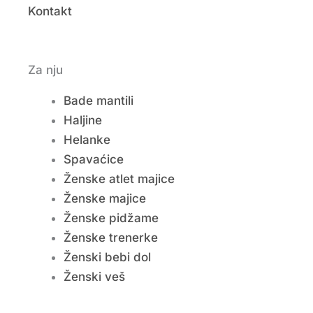
Kontakt
Za nju
Bade mantili
Haljine
Helanke
Spavaćice
Ženske atlet majice
Ženske majice
Ženske pidžame
Ženske trenerke
Ženski bebi dol
Ženski veš