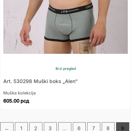
Brzi pregled
Art. 530298 Muški boks „Alen“
Muška kolekcija
605.00
рсд
←
1
2
3
…
6
7
8
9