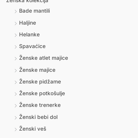
Ženska kolekcija
Bade mantili
Haljine
Helanke
Spavaćice
Ženske atlet majice
Ženske majice
Ženske pidžame
Ženske potkošulje
Ženske trenerke
Ženski bebi dol
Ženski veš