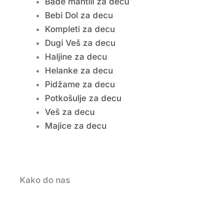
Bade mantili za decu
Bebi Dol za decu
Kompleti za decu
Dugi Veš za decu
Haljine za decu
Helanke za decu
Pidžame za decu
Potkošulje za decu
Veš za decu
Majice za decu
Kako do nas