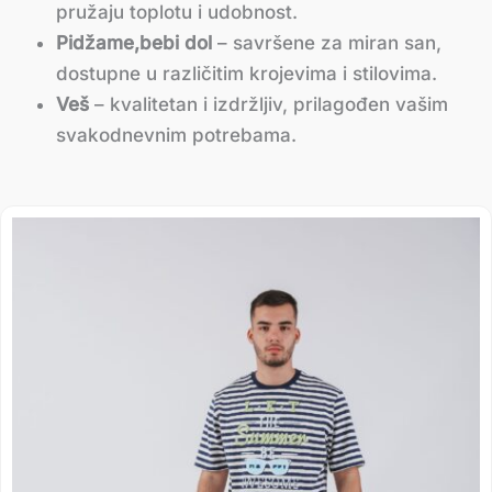
pružaju toplotu i udobnost.
Pidžame,bebi dol
– savršene za miran san,
dostupne u različitim krojevima i stilovima.
Veš
– kvalitetan i izdržljiv, prilagođen vašim
svakodnevnim potrebama.