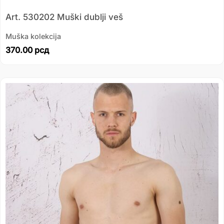
Art. 530202 Muški dublji veš
Muška kolekcija
370.00
рсд