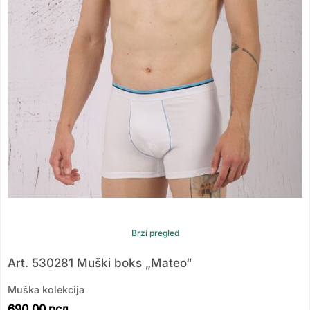
Brzi pregled
Art. 530281 Muški boks „Mateo“
Muška kolekcija
690.00
рсд