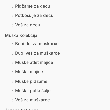
н
е
Pidžame za decu
а
н
Potkošulje za decu
а
Veš za decu
Muška kolekcija
Bebi dol za muškarce
Dugi veš za muškarce
Muške atlet majice
Muške majice
Muške pidžame
Muške potkošulje
Veš za muškarce