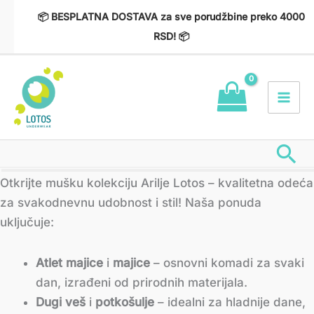
Пређи
📦 BESPLATNA DOSTAVA za sve porudžbine preko 4000
на
RSD! 📦
садржај
Пр
Сортирано
Otkrijte mušku kolekciju Arilje Lotos – kvalitetna odeća
по
најновијем
za svakodnevnu udobnost i stil! Naša ponuda
uključuje:
Atlet majice
i
majice
– osnovni komadi za svaki
dan, izrađeni od prirodnih materijala.
Dugi veš
i
potkošulje
– idealni za hladnije dane,