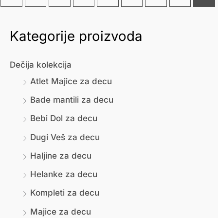
Kategorije proizvoda
М
М
и
а
Dečija kolekcija
н
к
Atlet Majice za decu
и
с
Bade mantili za decu
м
и
Bebi Dol za decu
а
м
л
а
Dugi Veš za decu
н
л
Haljine za decu
а
н
Helanke za decu
ц
а
Kompleti za decu
е
ц
Majice za decu