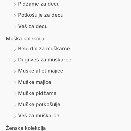
Pidžame za decu
а
н
Potkošulje za decu
а
Veš za decu
Muška kolekcija
Bebi dol za muškarce
Dugi veš za muškarce
Muške atlet majice
Muške majice
Muške pidžame
Muške potkošulje
Veš za muškarce
Ženska kolekcija