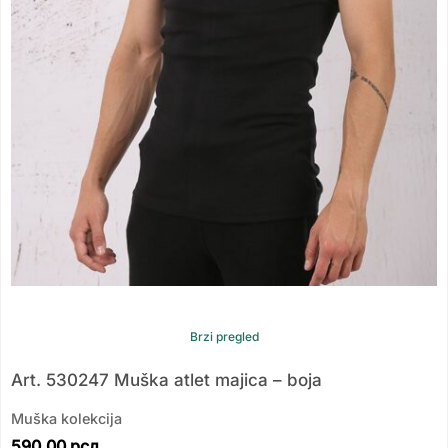
Brzi pregled
Art. 530247 Muška atlet majica – boja
Muška kolekcija
590.00
рсд