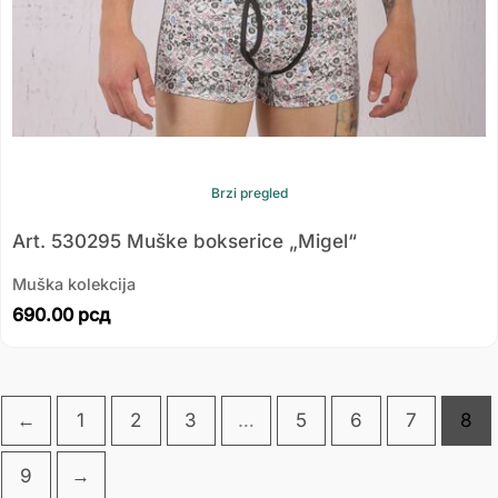
Brzi pregled
Art. 530295 Muške bokserice „Migel“
Muška kolekcija
690.00
рсд
←
1
2
3
…
5
6
7
8
9
→