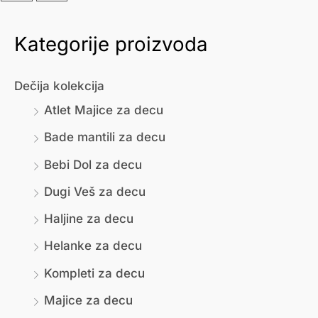
Kategorije proizvoda
М
М
и
а
Dečija kolekcija
н
к
Atlet Majice za decu
и
с
Bade mantili za decu
м
и
Bebi Dol za decu
а
м
л
а
Dugi Veš za decu
н
л
Haljine za decu
а
н
Helanke za decu
ц
а
Kompleti za decu
е
ц
Majice za decu
н
е