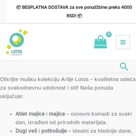
Пређи
📦 BESPLATNA DOSTAVA za sve porudžbine preko 4000
на
RSD! 📦
садржај
Пр
Сортирано
Otkrijte mušku kolekciju Arilje Lotos – kvalitetna odeća
по
најновијем
za svakodnevnu udobnost i stil! Naša ponuda
uključuje:
Atlet majice
i
majice
– osnovni komadi za svaki
dan, izrađeni od prirodnih materijala.
Dugi veš
i
potkošulje
– idealni za hladnije dane,