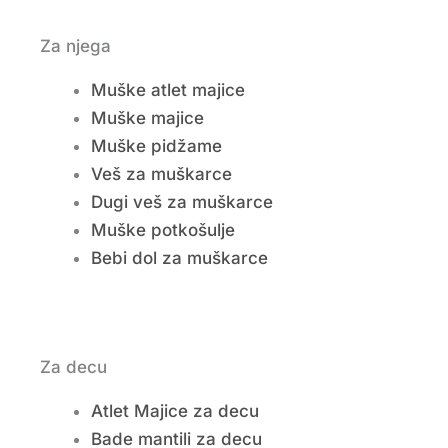
Za njega
Muške atlet majice
Muške majice
Muške pidžame
Veš za muškarce
Dugi veš za muškarce
Muške potkošulje
Bebi dol za muškarce
Za decu
Atlet Majice za decu
Bade mantili za decu