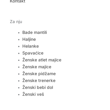
Kontakt
Za nju
Bade mantili
Haljine
Helanke
Spavaćice
Ženske atlet majice
Ženske majice
Ženske pidžame
Ženske trenerke
Ženski bebi dol
Ženski veš