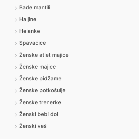
Bade mantili
Haljine
Helanke
Spavaćice
Ženske atlet majice
Ženske majice
Ženske pidžame
Ženske potkošulje
Ženske trenerke
Ženski bebi dol
Ženski veš