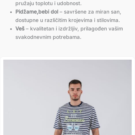
pružaju toplotu i udobnost.
Pidžame,bebi dol
– savršene za miran san,
dostupne u različitim krojevima i stilovima.
Veš
– kvalitetan i izdržljiv, prilagođen vašim
svakodnevnim potrebama.