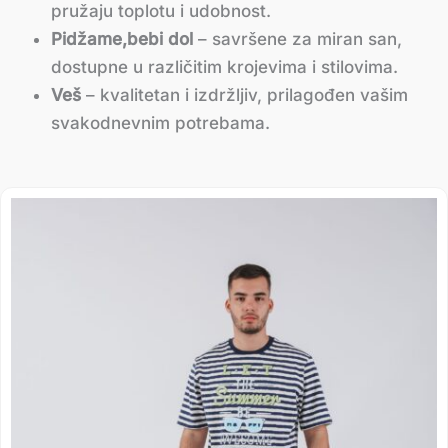
pružaju toplotu i udobnost.
Pidžame,bebi dol
– savršene za miran san,
dostupne u različitim krojevima i stilovima.
Veš
– kvalitetan i izdržljiv, prilagođen vašim
svakodnevnim potrebama.