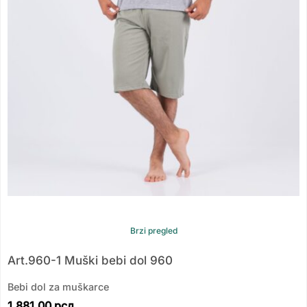
Brzi pregled
Art.960-1 Muški bebi dol 960
Bebi dol za muškarce
1,881.00
рсд