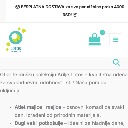
Пређи
📦 BESPLATNA DOSTAVA za sve porudžbine preko 4000
на
RSD! 📦
садржај
Пр
Сортирано
Otkrijte mušku kolekciju Arilje Lotos – kvalitetna odeća
по
најновијем
za svakodnevnu udobnost i stil! Naša ponuda
uključuje:
Atlet majice
i
majice
– osnovni komadi za svaki
dan, izrađeni od prirodnih materijala.
Dugi veš
i
potkošulje
– idealni za hladnije dane,