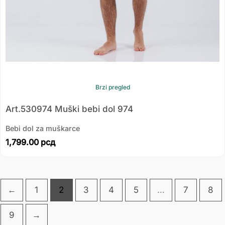
Brzi pregled
Art.530974 Muški bebi dol 974
Bebi dol za muškarce
1,799.00
рсд
←
1
2
3
4
5
…
7
8
9
→