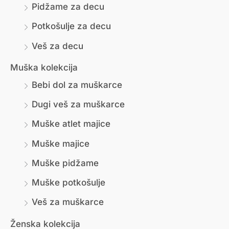
Pidžame za decu
а
н
Potkošulje za decu
а
Veš za decu
Muška kolekcija
Bebi dol za muškarce
Dugi veš za muškarce
Muške atlet majice
Muške majice
Muške pidžame
Muške potkošulje
Veš za muškarce
Ženska kolekcija