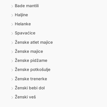
Bade mantili
Haljine
Helanke
Spavaćice
Ženske atlet majice
Ženske majice
Ženske pidžame
Ženske potkošulje
Ženske trenerke
Ženski bebi dol
Ženski veš