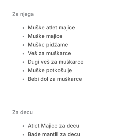
Za njega
Muške atlet majice
Muške majice
Muške pidžame
Veš za muškarce
Dugi veš za muškarce
Muške potkošulje
Bebi dol za muškarce
Za decu
Atlet Majice za decu
Bade mantili za decu