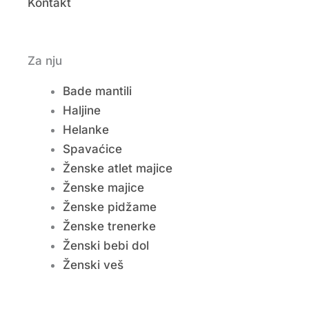
Kontakt
Za nju
Bade mantili
Haljine
Helanke
Spavaćice
Ženske atlet majice
Ženske majice
Ženske pidžame
Ženske trenerke
Ženski bebi dol
Ženski veš