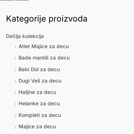
Kategorije proizvoda
М
М
и
а
Dečija kolekcija
н
к
Atlet Majice za decu
и
с
Bade mantili za decu
м
и
Bebi Dol za decu
а
м
л
а
Dugi Veš za decu
н
л
Haljine za decu
а
н
Helanke za decu
ц
а
Kompleti za decu
е
ц
Majice za decu
н
е